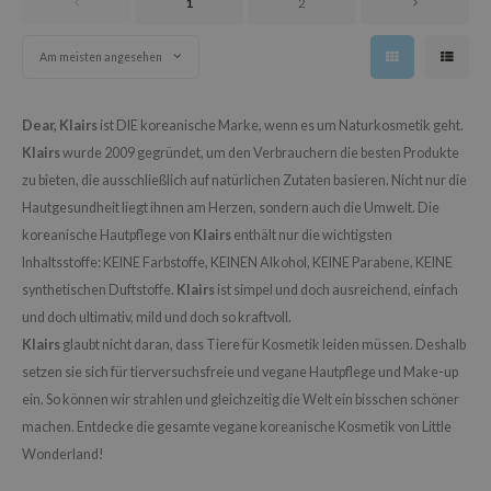
OWERMATE
1
2
ower Mate
Am meisten angesehen
ist
ist
Dear, Klairs
ist DIE koreanische Marke, wenn es um Naturkosmetik geht.
rka
Klairs
wurde 2009 gegründet, um den Verbrauchern die besten Produkte
rka
zu bieten, die ausschließlich auf natürlichen Zutaten basieren. Nicht nur die
Hautgesundheit liegt ihnen am Herzen, sondern auch die Umwelt. Die
koreanische Hautpflege von
Klairs
enthält nur die wichtigsten
Inhaltsstoffe: KEINE Farbstoffe, KEINEN Alkohol, KEINE Parabene, KEINE
synthetischen Duftstoffe.
Klairs
ist simpel und doch ausreichend, einfach
und doch ultimativ, mild und doch so kraftvoll.
Klairs
glaubt nicht daran, dass Tiere für Kosmetik leiden müssen. Deshalb
setzen sie sich für tierversuchsfreie und vegane Hautpflege und Make-up
ein. So können wir strahlen und gleichzeitig die Welt ein bisschen schöner
machen. Entdecke die gesamte vegane koreanische Kosmetik von Little
Wonderland!