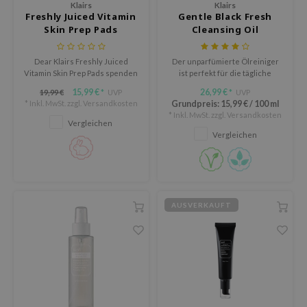
Klairs
Klairs
ine
Freshly Juiced Vitamin
Gentle Black Fresh
Skin Prep Pads
Cleansing Oil
ora
ua
Dear Klairs Freshly Juiced
Der unparfümierte Ölreiniger
IO
Vitamin Skin Prep Pads spenden
ist perfekt für die tägliche
Feuchtigkeit, beruhigen und
Anwendung.
15,99 €
26,99 €
xir
19,99 €
UVP
UVP
*
*
verfeinern die Haut in 5
* Inkl. MwSt. zzgl.
Versandkosten
Grundpreis:
15,99 €
/
100 ml
Minuten für einen frischen
lorgram
* Inkl. MwSt. zzgl.
Versandkosten
Teint.
Vergleichen
Vergleichen
IN&LAB
ling Bird
CREA &Honey
edly
AUSVERKAUFT
Tir
jar
SE
dicube
the