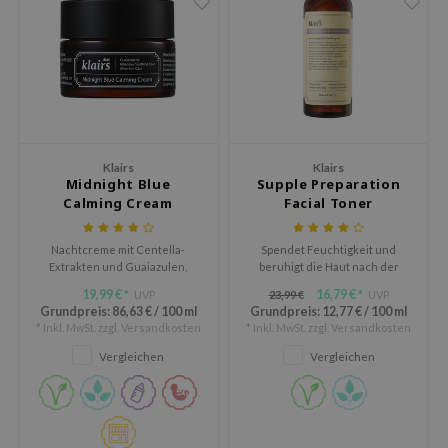
gom
arecipe
neige
CQUEEN
ke P:rem
Klairs
Klairs
monde
Midnight Blue
Supple Preparation
Calming Cream
Facial Toner
diheal
dipeel
Nachtcreme mit Centella-
Spendet Feuchtigkeit und
mebox
Extrakten und Guaiazulen,
beruhigt die Haut nach der
einem pflanzlichen Bestandteil,
Reinigung, während der
19,99 €
16,79 €
UVP
23,99 €
UVP
*
*
ssha
der aus Kamillenöl gewonnen
optimale pH-Wert erhalten
Grundpreis:
86,63 €
/
100 ml
Grundpreis:
12,77 €
/
100 ml
wird.
bleibt.
zon
* Inkl. MwSt. zzgl.
Versandkosten
* Inkl. MwSt. zzgl.
Versandkosten
Vergleichen
Vergleichen
onshot
CIFIC
ogen