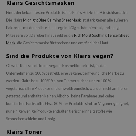
Klairs Gesichtsmasken
Eines der bekanntesten Produkte ist die Klairs Holzkohle-Gesichtsmaske.
Die Klairs
Midnight Blue Calming Sheet Mask
ist stark gegen alle äußeren
Faktoren, mit denen Ihre Haut regelmäßig zu kämpfen hat, und beugt
Mitessern vor. Darüber hinaus gibt es die
Rich Moist Soothing Tencel Sheet
Mask
, die Gesichtsmaske für trockene und empfindliche Haut.
Sind die Produkte von Klairs vegan?
Obwohl Klairs noch keine vegane Kosmetikmarke ist, ist das
Unternehmen zu 100 % bestrebt, eine vegane, tierfreundliche Marke zu
werden. Klairs ist zu 100 % frei von Tierversuchen und zu 100 %
vegetarisch. Ihre Produkte sind umweltfreundlich, wurden nicht an Tieren
getestet und enthalten keinen Alkohol, keine Parabene und keine
künstlichen Farbstoffe. Etwa 80 % der Produkte sind für Veganer geeignet,
nur einige wenige Produkte enthalten tierische Inhaltsstoffe wie
Schneckenschleim und Honig.
Klairs Toner