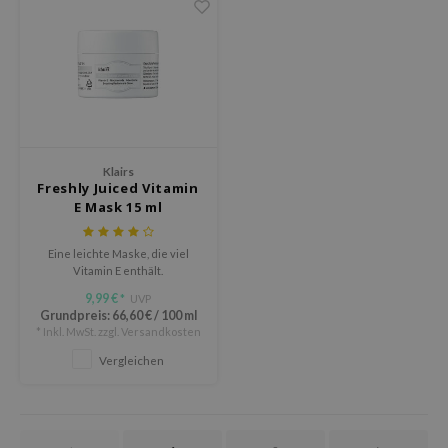
ixir
oel
tras
omatica
owus
Klairs
 Reju-All
Freshly Juiced Vitamin
gredients
E Mask 15 ml
ydoll
Eine leichte Maske, die viel
ntellian24
Vitamin E enthält.
gredients
9,99 €
UVP
*
Grundpreis:
66,60 €
/
100 ml
owpure
* Inkl. MwSt. zzgl.
Versandkosten
owpure
Vergleichen
ishes
ine