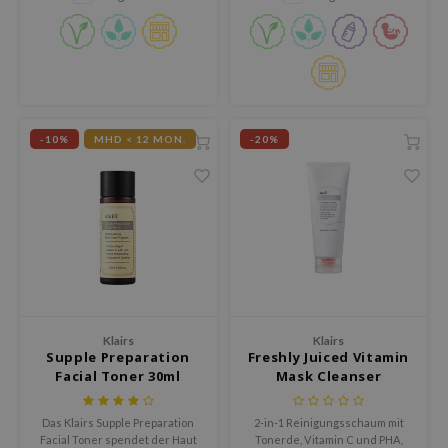
und ist garantiert eine Lösung
P
für alle, die unter Trockenheit,
Rötungen
me By Mi
B
ank You Farmer
-10%
MHD < 12 MON.
-20%
e Face Shop
e Plant Base
e Saem
A'M
 Cool For School
rriden
oiareuke
Klairs
Klairs
Supple Preparation
Freshly Juiced Vitamin
icharm
Facial Toner 30ml
Mask Cleanser
lcos Kwailnara
Das Klairs Supple Preparation
2-in-1 Reinigungsschaum mit
dah
Facial Toner spendet der Haut
Tonerde, Vitamin C und PHA,