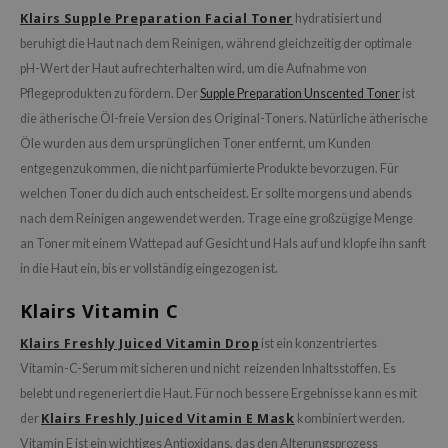
Klairs Supple Preparation Facial Toner
hydratisiert und
beruhigt die Haut nach dem Reinigen, während gleichzeitig der optimale
pH-Wert der Haut aufrechterhalten wird, um die Aufnahme von
Pflegeprodukten zu fördern. Der
Supple Preparation Unscented Toner
ist
die ätherische Öl-freie Version des Original-Toners. Natürliche ätherische
Öle wurden aus dem ursprünglichen Toner entfernt, um Kunden
entgegenzukommen, die nicht parfümierte Produkte bevorzugen. Für
welchen Toner du dich auch entscheidest. Er sollte morgens und abends
nach dem Reinigen angewendet werden. Trage eine großzügige Menge
an Toner mit einem Wattepad auf Gesicht und Hals auf und klopfe ihn sanft
in die Haut ein, bis er vollständig eingezogen ist.
Klairs Vitamin C
Klairs Freshly Juiced Vitamin Drop
ist ein konzentriertes
Vitamin-C-Serum mit sicheren und nicht reizenden Inhaltsstoffen. Es
belebt und regeneriert die Haut. Für noch bessere Ergebnisse kann es mit
Klairs Freshly Juiced Vitamin E Mask
der
kombiniert werden.
Vitamin E ist ein wichtiges Antioxidans, das den Alterungsprozess