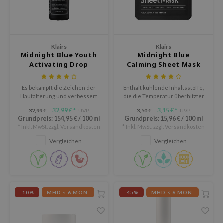
olio
oir
ude House
Klairs
Klairs
ecipe
Midnight Blue Youth
Midnight Blue
Activating Drop
Calming Sheet Mask
dia
 Skin
Es bekämpft die Zeichen der
Enthält kühlende Inhaltsstoffe,
Hautalterung und verbessert
die die Temperatur überhitzter
odal
das Erscheinungsbild von
Haut senken.
32,99 €
3,15 €
32,99 €
UVP
3,50 €
UVP
*
*
feinen Linien und Falten.
nskin
Grundpreis:
154,95 €
/
100 ml
Grundpreis:
15,96 €
/
100 ml
* Inkl. MwSt. zzgl.
Versandkosten
* Inkl. MwSt. zzgl.
Versandkosten
ruharu Wonder
Vergleichen
Vergleichen
imish
ika Holika
GGEE
iyoon
-10%
MHD < 6 MON.
-45%
MHD < 6 MON.
m From