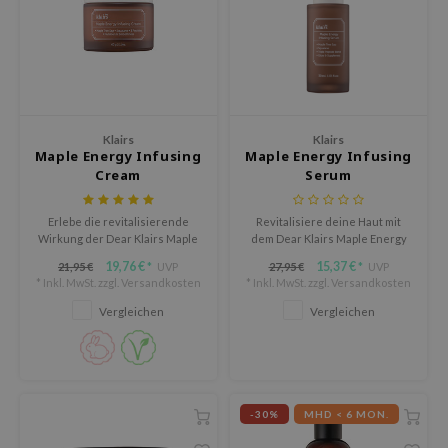
deed Labs
isfree
ehan
ntree
s Skin
Klairs
Klairs
Maple Energy Infusing
Maple Energy Infusing
NIK
Cream
Serum
jun
solution
Erlebe die revitalisierende
Revitalisiere deine Haut mit
Wirkung der Dear Klairs Maple
dem Dear Klairs Maple Energy
miso
Energy Infusing Cream – eine
Infusing Serum – der perfekte
19,76 €
15,37 €
21,95 €
UVP
27,95 €
UVP
*
*
reichhaltige, aber leichte
Frischekick für müde, fahle
* Inkl. MwSt. zzgl.
Versandkosten
* Inkl. MwSt. zzgl.
Versandkosten
Feuchtigkeitscreme, die der
Haut.
lairs
Haut neue Festigkeit, Glätte
Vergleichen
Vergleichen
und Strahlkraft verleiht.
avuu
elf
se
-30%
MHD < 6 MON.
dor