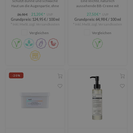
Schützt dünne und schwache
Eine leichte, natürlich
Haut um die Augenpartie, ohne
aussehende BB-Creme mit
sil
zu fetten.
einem satinierten Finish.
21,20 €
27,50 €
26,50 €
UVP
UVP
*
*
eno
Grundpreis:
124,95 €
/
100 ml
Grundpreis:
64,98 €
/
100 ml
* Inkl. MwSt. zzgl.
Versandkosten
* Inkl. MwSt. zzgl.
Versandkosten
xsoon
Vergleichen
Vergleichen
ack Rouge
auty of Joseon
-1
borian
ianclub
-20%
RMA:B
leashia
mbuzin
HI
e Potions
essed Moon