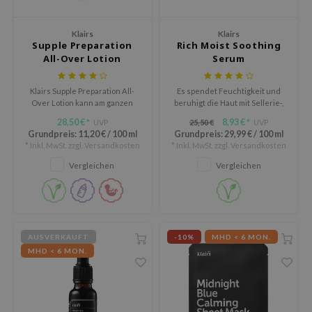
Süßholz
rperpflege
 Lab
Niacinamid
Klairs
Klairs
ppenpflege
lflower
Supple Preparation
Rich Moist Soothing
Bakuchiol
All-Over Lotion
Serum
cessoires
nton
Beta-glucan
ni-Kosmetik
Plain
Klairs Supple Preparation All-
Es spendet Feuchtigkeit und
Centella asiatica
Over Lotion kann am ganzen
beruhigt die Haut mit Sellerie-,
hrungsergänzungsmittel
najour
Körper verwendet werden: als
Karotten- und Brokkoli-Extrakt.
PDRN
28,50 €
8,93 €
UVP
25,50 €
UVP
*
*
Gesichtscreme, Körpercreme
schenksets
 Wishtrend
Grundpreis:
11,20 €
/
100 ml
Grundpreis:
29,99 €
/
100 ml
Azelaic acid
oder Handcreme.
* Inkl. MwSt. zzgl.
Versandkosten
* Inkl. MwSt. zzgl.
Versandkosten
limax
Mandelic Acid
Vergleichen
Vergleichen
SRX
riya
wytree
 Ceuracle
AUSVERKAUFT
-10%
MHD < 6 MON.
MHD < 6 MON.
ila Co
zavecca
bryolisse