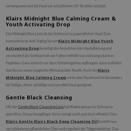
verlangsamt und die Haut vor schädlichen UV-Strahlen schützt.
Klairs Midnight Blue Calming Cream &
Youth Activating Drop
Die Midnight Blue Linie ist der Schlüssel zu jugendlicher Haut: Das
Klairs Midnight Blue Youth
konzentrierte Anti-Aging Serum
Activating Drop
beseitigt die Anzeichen der Hautalterung und
vermindert die Sichtbarkeit von Falten mithilfe von wirkungsstarken
Peptiden. Ganz einfach vor dem Schlafengehen auftragen, dann entfaltet
Klairs
das Serum seine magische Wirkung über Nacht. Auch die
Midnight Blue Calming Cream
wirkt über Nacht und ist besonders
für fettige, Akne-anfällige und sensible Haut geeignet.
Gentle Black Cleansing
Mit der
Gentle Black Cleansing Linie
hat
Klairs
genau ins Schwarze
getroffen. Diese Hautpflege-Serie reinigt sanft und doch effektiv! Das
Klairs Gentle Klairs Black Deep Cleansing Oil
besteht aus
verschiedenen pflanzlichen Ölen und reguliert die Talgproduktion. Das