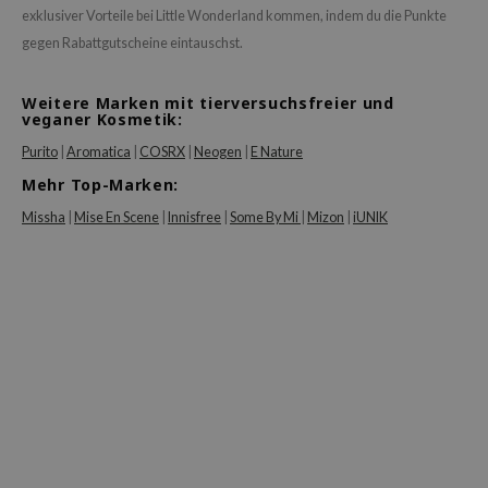
exklusiver Vorteile bei Little Wonderland kommen, indem du die Punkte
gegen Rabattgutscheine eintauschst.
Weitere Marken mit tierversuchsfreier und
veganer Kosmetik:
Purito
|
Aromatica
|
COSRX
|
Neogen
|
E Nature
Mehr Top-Marken:
Missha
|
Mise En Scene
|
Innisfree
|
Some By Mi
|
Mizon
|
iUNIK