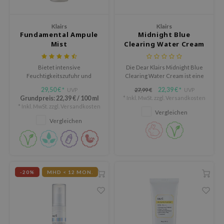
ykology
Klairs
Klairs
LB
Fundamental Ampule
Midnight Blue
Mist
Clearing Water Cream
s de BAHA
ren
Bietet intensive
Die Dear Klairs Midnight Blue
ybyred
Feuchtigkeitszufuhr und
Clearing Water Cream ist eine
Antioxidationspflege für die
leichte, erfrischende Gel-
29,50 €
22,39 €
UVP
27,99 €
UVP
*
*
encia
Haut.
Creme, die empfindliche und
Grundpreis:
22,39 €
/
100 ml
* Inkl. MwSt. zzgl.
Versandkosten
gereizte Haut beruhigt und
udio 17
* Inkl. MwSt. zzgl.
Versandkosten
regeneriert.
Vergleichen
Vergleichen
ngboon Editor
ly
odance
ja
-20%
MHD < 12 MON.
VEBLUE
o