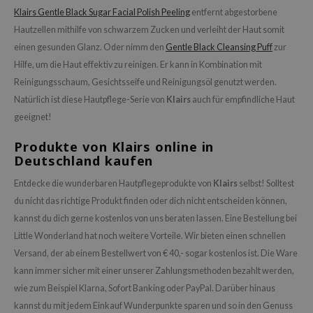
Klairs Gentle Black Sugar Facial Polish Peeling
entfernt abgestorbene
Hautzellen mithilfe von schwarzem Zucken und verleiht der Haut somit
einen gesunden Glanz. Oder nimm den
Gentle Black Cleansing Puff
zur
Hilfe, um die Haut effektiv zu reinigen. Er kann in Kombination mit
Reinigungsschaum, Gesichtsseife und Reinigungsöl genutzt werden.
Natürlich ist diese Hautpflege-Serie von
Klairs
auch für empfindliche Haut
geeignet!
Produkte von Klairs online in
Deutschland kaufen
Entdecke die wunderbaren Hautpflegeprodukte von
Klairs
selbst! Solltest
du nicht das richtige Produkt finden oder dich nicht entscheiden können,
kannst du dich gerne kostenlos von uns beraten lassen. Eine Bestellung bei
Little Wonderland hat noch weitere Vorteile. Wir bieten einen schnellen
Versand, der ab einem Bestellwert von € 40,- sogar kostenlos ist. Die Ware
kann immer sicher mit einer unserer Zahlungsmethoden bezahlt werden,
wie zum Beispiel Klarna, Sofort Banking oder PayPal. Darüber hinaus
kannst du mit jedem Einkauf Wunderpunkte sparen und so in den Genuss