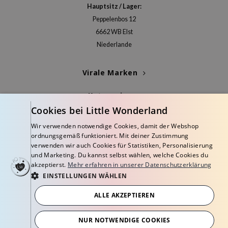
deed Labs
Hauptsitz / Lager:
isfree
Peppelenbos 12
ehan
6662 WB Elst
Niederlande
ntree
s Skin
Virale Marken
NIK
Kategorien
jun
Cookies bei Little Wonderland
solution
Blogs
Wir verwenden notwendige Cookies, damit der Webshop
miso
ordnungsgemäß funktioniert. Mit deiner Zustimmung
Info
irs
verwenden wir auch Cookies für Statistiken, Personalisierung
und Marketing. Du kannst selbst wählen, welche Cookies du
avuu
akzeptierst.
Mehr erfahren in unserer Datenschutzerklärung
elf
EINSTELLUNGEN WÄHLEN
se
ALLE AKZEPTIEREN
dor
© Copyright 2026 Little Wonderland - Korean skincare specialized store in
Europe
NUR NOTWENDIGE COOKIES
gom
Geschäftsbedingungen
Datenschutzerklärung
Widerrufsbelehrung