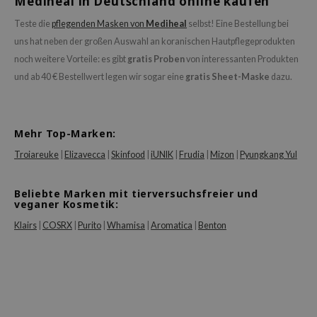
Mediheal in Deutschland online kaufen
rd
Teste die
pflegenden Masken von
Mediheal
selbst! Eine Bestellung bei
 Althea
uns hat neben der großen Auswahl an koranischen Hautpflegeprodukten
n Skin
noch weitere Vorteile: es gibt
gratis Proben
von interessanten Produkten
ry May
und ab 40 € Bestellwert legen wir sogar eine
gratis Sheet-Maske
dazu.
 Cosmetics
in1004
Mehr Top-Marken:
ne Less
Troiareuke
|
Elizavecca
|
Skinfood
|
iUNIK
|
Frudia
|
Mizon
|
Pyungkang Yul
ib
ndal
Beliebte Marken mit tierversuchsfreier und
veganer Kosmetik:
llaMonster
guhara
Klairs
|
COSRX
|
Purito
|
Whamisa
|
Aromatica
|
Benton
ctor.G
ach C
tish M
Dew Care