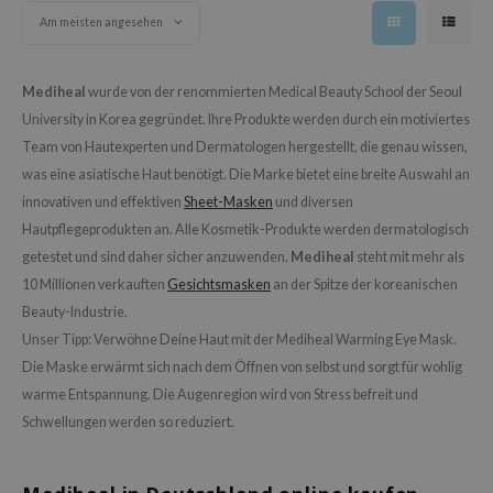
P
Am meisten angesehen
me By Mi
Mediheal
wurde von der renommierten Medical Beauty School der Seoul
B
University in Korea gegründet. Ihre Produkte werden durch ein motiviertes
ank You Farmer
Team von Hautexperten und Dermatologen hergestellt, die genau wissen,
e Face Shop
was eine asiatische Haut benötigt. Die Marke bietet eine breite Auswahl an
e Plant Base
innovativen und effektiven
Sheet-Masken
und diversen
e Saem
Hautpflegeprodukten an. Alle Kosmetik-Produkte werden dermatologisch
getestet und sind daher sicher anzuwenden.
Mediheal
steht mit mehr als
A'M
10 Millionen verkauften
Gesichtsmasken
an der Spitze der koreanischen
 Cool For School
Beauty-Industrie.
rriden
Unser Tipp: Verwöhne Deine Haut mit der Mediheal Warming Eye Mask.
oiareuke
Die Maske erwärmt sich nach dem Öffnen von selbst und sorgt für wohlig
warme Entspannung. Die Augenregion wird von Stress befreit und
icharm
Schwellungen werden so reduziert.
lcos Kwailnara
dah