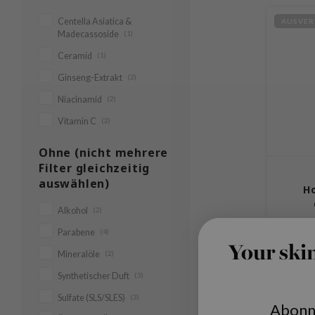
Centella Asiatica &
AUSVER
Madecassoside
(1)
Ceramid
(1)
Ginseng-Extrakt
(2)
Niacinamid
(2)
Vitamin C
(2)
Ohne (nicht mehrere
Filter gleichzeitig
auswählen)
Ho
Alkohol
(2)
Parabene
(4)
Di
Your ski
talgbest
Mineralöle
(2)
vo
Synthetischer Duft
(3)
Feucht
* Inkl. Mw
seinem
Sulfate (SLS/SLES)
(3)
für ein
Abonn