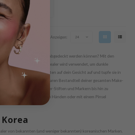
Zeige 1 - 7 von 7
Anzeigen:
24
ndation
nicht ausreichend abgedeckt werden können? Mit den
hnee in der Sonne. Ein Concealer wird verwendet, um dunkle
Tragen ihn in kleinen Punkten auf dein Gesicht auf und tupfe sie in
cht ihn zu einem unverzichtbaren Bestandteil deiner gesamten Make-
n und Größen: von Concealer-Stiften und Markern bis hin zu
 kann mit dem Marker, mit den Händen oder mit einem Pinsel
 Korea
cealer von bekannten (und weniger bekannten) koreanischen Marken.