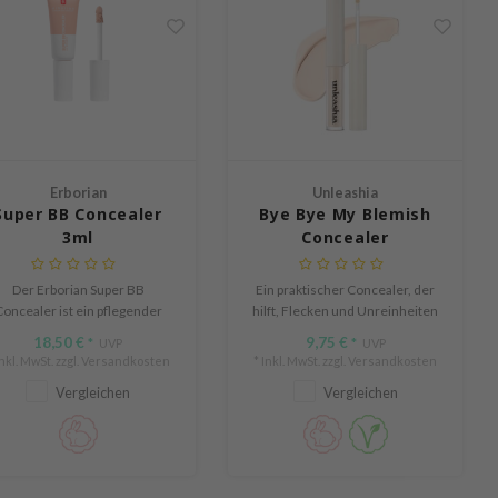
Erborian
Unleashia
Super BB Concealer
Bye Bye My Blemish
3ml
Concealer
Der Erborian Super BB
Ein praktischer Concealer, der
oncealer ist ein pflegender
hilft, Flecken und Unreinheiten
oncealer, der Unreinheiten
zu kaschieren, ohne die Haut zu
18,50 €
9,75 €
*
UVP
*
UVP
und Rötungen zuverlässig
reizen.
Inkl. MwSt. zzgl.
Versandkosten
* Inkl. MwSt. zzgl.
Versandkosten
abdeckt und gleichzeitig die
Vergleichen
Vergleichen
aut hydratisiert und glättet.