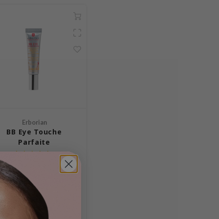
Erborian
BB Eye Touche
Parfaite
-in-1-Concealer, BB-Cream
nd Augencreme, die die Haut
intensiv mit Nährstoffen
33,50 €
*
UVP
rsorgen und gleichzeitig den
Inkl. MwSt. zzgl.
Versandkosten
Teint ausgleichen.
Vergleichen