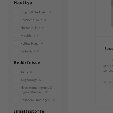
Hauttyp
Empfindliche Haut
(2)
Trockene Haut
(2)
Normale Haut
(4)
Mischhaut
(5)
Fettige Haut
(4)
Seco
Reife Haut
(3)
Bedürfnisse
Der Hin
Conceal
Akne
(2)
aber na
Augenringe
(2)
einer ul
* Inkl. Mw
sich 
Hyperpigmentierung &
Pigmentflecken
(3)
Rosacea & Rötungen
(2)
Inhaltsstoffe