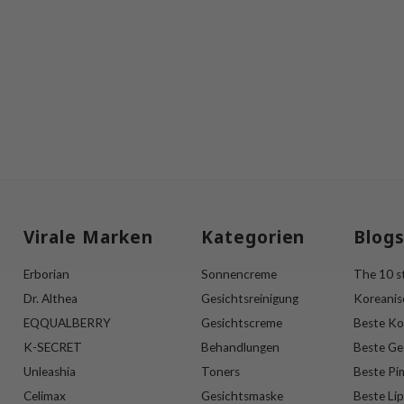
Virale Marken
Kategorien
Blog
Erborian
Sonnencreme
The 10 st
Dr. Althea
Gesichtsreinigung
Koreanis
EQQUALBERRY
Gesichtscreme
Beste Ko
K-SECRET
Behandlungen
Beste Ge
Unleashia
Toners
Beste Pi
Celimax
Gesichtsmaske
Beste Li