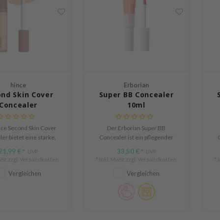
hince
Erborian
nd Skin Cover
Super BB Concealer
Concealer
10ml
ce Second Skin Cover
Der Erborian Super BB
er bietet eine starke,
Concealer ist ein pflegender
C
türliche Abdeckung mit
Concealer, der Unreinheiten
C
21,99 €
33,50 €
*
UVP
*
UVP
traleichten Textur, die
und Rötungen zuverlässig
St. zzgl.
Versandkosten
* Inkl. MwSt. zzgl.
Versandkosten
* 
wie eine zweite Haut
abdeckt und gleichzeitig die
Vergleichen
Vergleichen
anfühlt.
Haut hydratisiert und glättet.
H