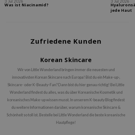
3 Jul 2026
3 Jul 2026
Was ist Niacinamid?
Hyaluronsä
me By Mi
jede Haut
B
ank You Farmer
e Face Shop
Zufriedene Kunden
e Plant Base
e Saem
Korean Skincare
A'M
Wir von Little Wonderland bringen immer die neuesten und
 Cool For School
innovativsten Korean Skincare nach Europa! Bist du ein Make-up-,
rriden
Skincare- oder K-Beauty-Fan? Dann bist du hier genau richtig! Bei Little
oiareuke
Wonderland findest du alles, was du über Koreanische Kosmetik und
icharm
koreanisches Make-up wissen musst. In unserem K-beauty Blog findest
du weitere Informationen darüber, warum koreanische Skincare &
lcos Kwailnara
Schönheit so toll ist. Bestelle bei Little Wonderland die beste koreanische
dah
Hautpflege!
rd