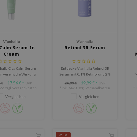
V'anhalla
V'anhalla
 Calm Serum In
Retinol 3R Serum
Cream
nhalla Cica Calm Serum
Entdecke V’anhalla Retinol 3R
m vereint die Wirkung
Serum mit 0,1% Retinol und 2%
M
erums und einer Creme
Bakuchiol. Glättet feine Linien,
ve
17,56 €
19,99 €
 €
24,99 €
*
UVP
*
UVP
r beruhigenden Formel.
verbessert die Festigkeit und
St. zzgl.
Versandkosten
* Inkl. MwSt. zzgl.
Versandkosten
* 
verfeinert die Haut.
Vergleichen
Vergleichen
-20%