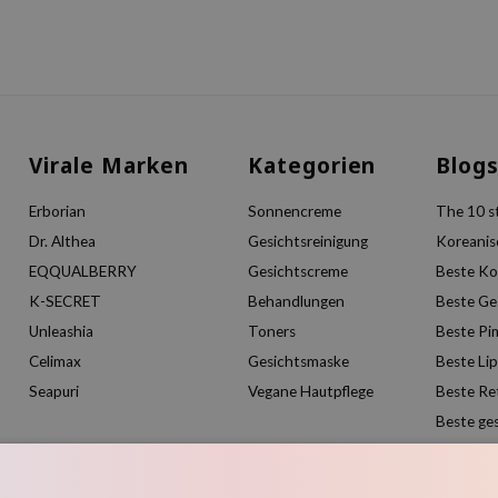
Virale Marken
Kategorien
Blog
Erborian
Sonnencreme
The 10 st
Dr. Althea
Gesichtsreinigung
Koreanis
EQQUALBERRY
Gesichtscreme
Beste Ko
K-SECRET
Behandlungen
Beste Ge
Unleashia
Toners
Beste Pi
Celimax
Gesichtsmaske
Beste Li
Seapuri
Vegane Hautpflege
Beste Re
Beste ge