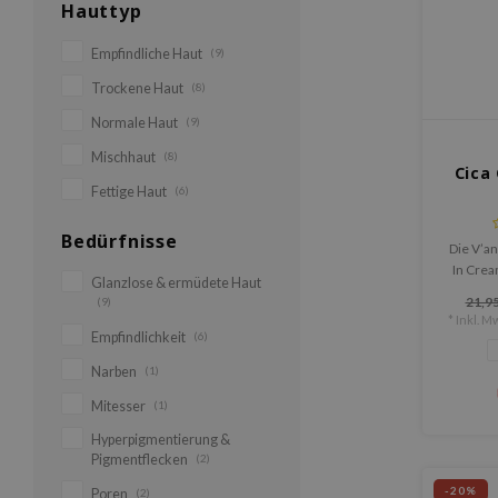
Hauttyp
Empfindliche Haut
(9)
Trockene Haut
(8)
Normale Haut
(9)
Mischhaut
(8)
Cica
Fettige Haut
(6)
Bedürfnisse
Die V’a
In Crea
Glanzlose & ermüdete Haut
eines S
21,95
(9)
in eine
* Inkl. Mw
Empfindlichkeit
(6)
Narben
(1)
Mitesser
(1)
Hyperpigmentierung &
Pigmentflecken
(2)
-20%
Poren
(2)