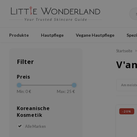
Produkte
Hautpflege
Vegane Hautpflege
Spezi
Startseite
Filter
V'an
Preis
Am meist
Min: 0
€
Max: 25
€
Koreanische
-20%
Kosmetik
Alle Marken