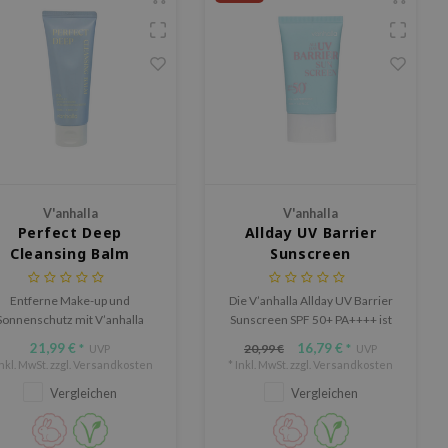
V'anhalla
V'anhalla
Perfect Deep
Allday UV Barrier
Cleansing Balm
Sunscreen
Entferne Make-up und
Die V’anhalla Allday UV Barrier
Sonnenschutz mit V’anhalla
Sunscreen SPF 50+ PA++++ ist
erfect Deep Cleansing Balm.
eine leichte, samtige
21,99 €
16,79 €
20,99 €
*
UVP
*
UVP
einigt porentief und hält die
Sonnencreme, die zuverlässig
Inkl. MwSt. zzgl.
Versandkosten
* Inkl. MwSt. zzgl.
Versandkosten
aut weich und hydratisiert.
vor uv-A- und uv-B-Strahlen
Vergleichen
Vergleichen
schützt.