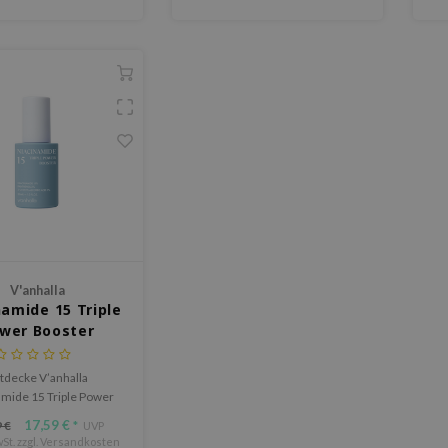
V'anhalla
namide 15 Triple
wer Booster
tdecke V’anhalla
amide 15 Triple Power
 mit 15% Niacinamid.
17,59 €
 €
*
UVP
nert Poren, beruhigt
St. zzgl.
Versandkosten