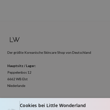
Der größte Koreanische Skincare Shop von Deutschland
Hauptsitz / Lager:
Peppelenbos 12
6662 WB Elst
Niederlande
Cookies bei Little Wonderland