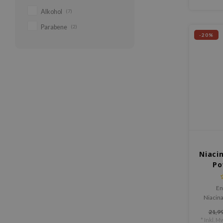
Alkohol
(7)
Parabene
(2)
-20%
Niaci
Po
En
Niacin
Booster
21,99
Verfei
* Inkl. Mw