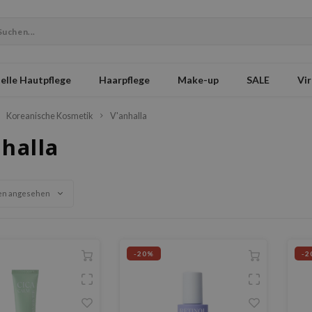
elle Hautpflege
Haarpflege
Make-up
SALE
Vir
Koreanische Kosmetik
V'anhalla
halla
en angesehen
-20%
-2