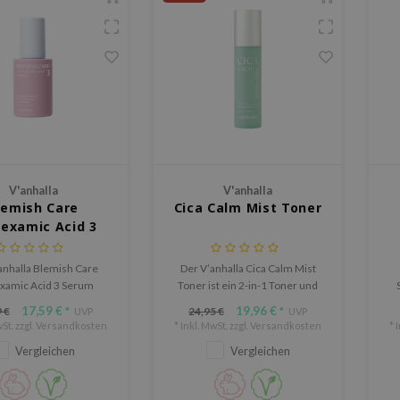
V'anhalla
V'anhalla
lemish Care
Cica Calm Mist Toner
examic Acid 3
Serum
anhalla Blemish Care
Der V’anhalla Cica Calm Mist
xamic Acid 3 Serum
Toner ist ein 2-in-1 Toner und
de entwickelt, um
Spray, das sofort beruhigt und
P
17,59 €
19,96 €
 €
24,95 €
*
UVP
*
UVP
flecken, Unreinheiten
hydratisiert.
R
St. zzgl.
Versandkosten
* Inkl. MwSt. zzgl.
Versandkosten
* 
nen ungleichmäßigen
H
Vergleichen
Vergleichen
int zu behandeln.