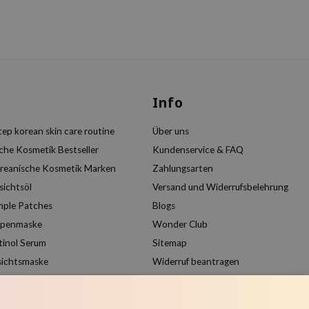
s
Info
ep korean skin care routine
Über uns
che Kosmetik Bestseller
Kundenservice & FAQ
reanische Kosmetik Marken
Zahlungsarten
sichtsöl
Versand und Widerrufsbelehrung
mple Patches
Blogs
ppenmaske
Wonder Club
tinol Serum
Sitemap
sichtsmaske
Widerruf beantragen
Kundenkonto anlegen
Produkte vergleichen