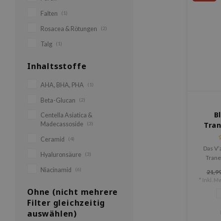
Falten
(1)
Rosacea & Rötungen
(2)
Talg
(1)
Inhaltsstoffe
AHA, BHA, PHA
(1)
Beta-Glucan
(2)
B
Centella Asiatica &
Madecassoside
(3)
Tran
Ceramid
(4)
Das V’
Hyaluronsäure
(3)
Trane
wur
Niacinamid
(6)
21,99
Pigment
* Inkl. Mw
und ei
Ohne (nicht mehrere
Te
Filter gleichzeitig
auswählen)