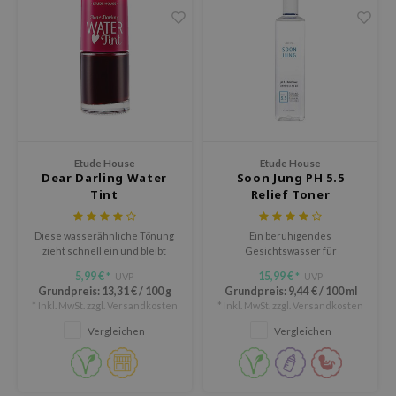
ripera
itfee
oré
rito SEOUL
unkang Yul
l Barrier
Etude House
Etude House
:P
Dear Darling Water
Soon Jung PH 5.5
Tint
Relief Toner
hto Mentholatum
mand
Diese wasserähnliche Tönung
Ein beruhigendes
und Lab
zieht schnell ein und bleibt
Gesichtswasser für
haften, ohne sich klebrig
entzündete, gereizte Haut.
5,99 €
15,99 €
UVP
UVP
*
*
cret Key
anzufühlen.
Grundpreis:
13,31 €
/
100 g
Grundpreis:
9,44 €
/
100 ml
iseido
* Inkl. MwSt. zzgl.
Versandkosten
* Inkl. MwSt. zzgl.
Versandkosten
Vergleichen
Vergleichen
ris
infood
inRx LAB