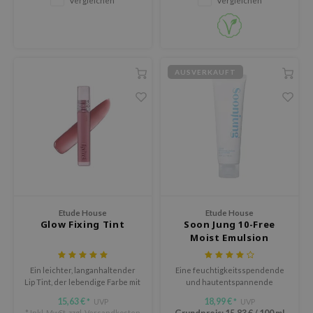
sil
eno
xsoon
AUSVERKAUFT
ack Rouge
auty of Joseon
-1
borian
ianclub
RMA:B
leashia
Etude House
Etude House
Glow Fixing Tint
Soon Jung 10-Free
mbuzin
Moist Emulsion
HI
Ein leichter, langanhaltender
Eine feuchtigkeitsspendende
e Potions
Lip Tint, der lebendige Farbe mit
und hautentspannende
glänzendem Finish bietet und
Emulsion, die die
essed Moon
15,63 €
18,99 €
UVP
UVP
*
*
ein angenehmes, nicht
Feuchtigkeitsbarriere der Haut
* Inkl. MwSt. zzgl.
Versandkosten