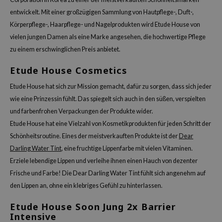
OWERMATE
entwickelt. Mit einer großzügigen Sammlung von Hautpflege-, Duft-,
ower Mate
Körperpflege-, Haarpflege- und Nagelprodukten wird Etude House von
ist
vielen jungen Damen als eine Marke angesehen, die hochwertige Pflege
ist
zu einem erschwinglichen Preis anbietet.
rka
Etude House Cosmetics
rka
Etude House hat sich zur Mission gemacht, dafür zu sorgen, dass sich jeder
wie eine Prinzessin fühlt. Das spiegelt sich auch in den süßen, verspielten
und farbenfrohen Verpackungen der Produkte wider.
Etude House hat eine Vielzahl von Kosmetikprodukten für jeden Schritt der
Schönheitsroutine. Eines der meistverkauften Produkte ist der
Dear
Darling Water Tint
, eine fruchtige Lippenfarbe mit vielen Vitaminen.
Erziele lebendige Lippen und verleihe ihnen einen Hauch von dezenter
Frische und Farbe! Die Dear Darling Water Tint fühlt sich angenehm auf
den Lippen an, ohne ein klebriges Gefühl zu hinterlassen.
Etude House Soon Jung 2x Barrier
Intensive