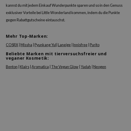
kannst du mit jedem Einkauf Wunderpunkte sparen und so in den Genuss
exklusiver Vorteile bei Little Wonderland kommen, indem du die Punkte
gegen Rabattgutscheine eintauschst.
Mehr Top-Marken:
COSRX
|
Missha
|
Pyunkang Yul
|
Laneige
|
Innisfree
|
Purito
Beliebte Marken mit tierversuchsfreier und
veganer Kosmetik:
Benton
|
Klairs
|
Aromatica
|
The Vegan Glow
|
Yadah
|
Neogen