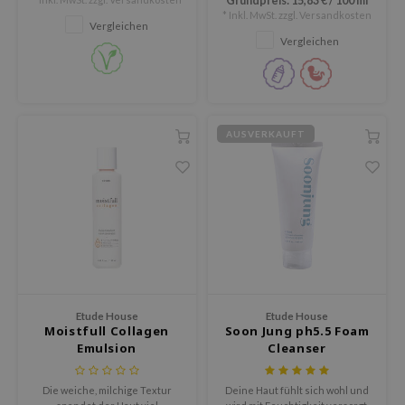
Grundpreis:
15,83 €
/
100 ml
klebriges Tragegefühl
stärkt und leicht einzieht.
ine
* Inkl. MwSt. zzgl.
Versandkosten
garantiert.
Vergleichen
ora
Vergleichen
ua
IO
xir
AUSVERKAUFT
lorgram
IN&LAB
ling Bird
CREA &Honey
edly
Tir
Etude House
Etude House
jar
Moistfull Collagen
Soon Jung ph5.5 Foam
SE
Emulsion
Cleanser
dicube
Die weiche, milchige Textur
Deine Haut fühlt sich wohl und
the