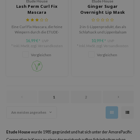
Etude House
Etude House
ixir
Lash Perm Curl Fix
Ginger Sugar
Mascara
Overnight Lip Mask
oel
tras
Eine Curl Fix Mascara, die feine
2-in-1-Lippenprodukt, das als
Wimpern durch die ETUDE-
Schlafsack und Lippenbalsam
omatica
eigene Curl 24H Technology™
dient.
16,99 €
10,99 €
UVP
UVP
*
*
24 Stunden lang kraftvoll
owus
* Inkl. MwSt. zzgl.
Versandkosten
* Inkl. MwSt. zzgl.
Versandkosten
geschwungen hält.
 Reju-All
Vergleichen
Vergleichen
gredients
ydoll
ntellian24
gredients
1
2
owpure
owpure
Am meisten angesehen
ishes
ine
Etude House
wurde 1985 gegründet und hat sich unter der AmorePacific
Corporation in Korea zu einer der meistverkauften Schönheitsmarken