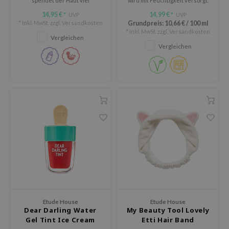
spendet der Haut viel
wird mit Feuchtigkeit versorgt.
Feuchtigkeit und erfrischt sie.
ykology
14,95 €
14,99 €
UVP
UVP
*
*
* Inkl. MwSt. zzgl.
Versandkosten
Grundpreis:
10,66 €
/
100 ml
LB
* Inkl. MwSt. zzgl.
Versandkosten
Vergleichen
s de BAHA
Vergleichen
ren
ybyred
encia
udio 17
ngboon Editor
ly
odance
ja
Etude House
Etude House
VEBLUE
Dear Darling Water
My Beauty Tool Lovely
Gel Tint Ice Cream
Etti Hair Band
o