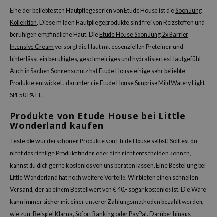
Eine der beliebtesten Hautpflegeserien von Etude House ist die
Soon Jung
Kollektion
. Diese milden Hautpflegeprodukte sind frei von Reizstoffen und
beruhigen empfindliche Haut. Die
Etude House Soon Jung 2x Barrier
Intensive Cream
versorgt die Haut mit essenziellen Proteinen und
hinterlässt ein beruhigtes, geschmeidiges und hydratisiertes Hautgefühl.
Auch in Sachen Sonnenschutz hat Etude House einige sehr beliebte
Produkte entwickelt, darunter die
Etude House Sunprise Mild Watery Light
SPF50 PA++
.
Produkte von Etude House bei Little
Wonderland kaufen
Teste die wunderschönen Produkte von Etude House selbst! Solltest du
nicht das richtige Produkt finden oder dich nicht entscheiden können,
kannst du dich gerne kostenlos von uns beraten lassen. Eine Bestellung bei
Little Wonderland hat noch weitere Vorteile. Wir bieten einen schnellen
Versand, der ab einem Bestellwert von € 40,- sogar kostenlos ist. Die Ware
kann immer sicher mit einer unserer Zahlungsmethoden bezahlt werden,
wie zum Beispiel Klarna, Sofort Banking oder PayPal. Darüber hinaus