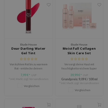
gom
arecipe
neige
CQUEEN
ke P:rem
monde
Etude House
Etude House
Dear Darling Water
Moistfull Collagen
diheal
Gel Tint
Skin Care Set
dipeel
mebox
Von kühlem Rot bis zu warmem
Versorgt deine Haut mit
Rot - entdecke deinen
feuchtigkeitsreichem Super
ssha
perfekten Rotton, der dein
Collagen™ Wasser und weißer
7,99 €
39,99 €
UVP
UVP
*
*
Gesicht sofort zum Strahlen
Lupine.
zon
* Inkl. MwSt. zzgl.
Versandkosten
Grundpreis:
9,09 €
/
100 ml
bringt.
* Inkl. MwSt. zzgl.
Versandkosten
Vergleichen
onshot
Vergleichen
CIFIC
ogen