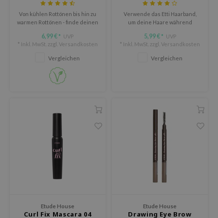
use of Hur
Von kühlen Rottönen bis hin zu
Verwende das Etti Haarband,
tch Me Patch
warmen Rottönen - finde deinen
um deine Haare während
perfekten Rotton, der dein
deiner Beauty-Routine aus dem
6,99 €
5,99 €
UVP
UVP
ZIGAE MANSION
*
*
Gesicht sofort zum Strahlen
Gesicht zu halten.
* Inkl. MwSt. zzgl.
Versandkosten
* Inkl. MwSt. zzgl.
Versandkosten
bringt.
e-Day's You
Vergleichen
Vergleichen
SECRET
nell
ndsay
QUALBERRY
YTH
ka
nhalla
AYE
ganifect
ernative Stereo
Etude House
Etude House
Curl Fix Mascara 04
Drawing Eye Brow