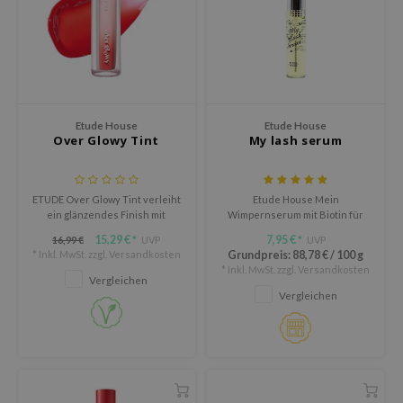
m From
deed Labs
isfree
ehan
ntree
Etude House
Etude House
Over Glowy Tint
My lash serum
s Skin
NIK
jun
ETUDE Over Glowy Tint verleiht
Etude House Mein
ein glänzendes Finish mit
Wimpernserum mit Biotin für
solution
intensiver Farbe. Die vegane,
dickere, längere und kräftigere
15,29 €
7,95 €
16,99 €
UVP
UVP
*
*
nicht klebrige Formel mit
Wimpern.
miso
* Inkl. MwSt. zzgl.
Versandkosten
Grundpreis:
88,78 €
/
100 g
Glycerin und Squalan
* Inkl. MwSt. zzgl.
Versandkosten
hydratisiert und glättet die
irs
Vergleichen
Lippen. In 7 Farben erhältlich für
Vergleichen
langanhaltenden Glanz.
avuu
elf
se
dor