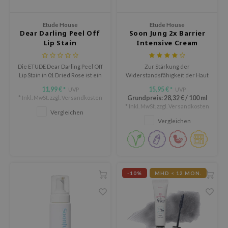
Süßholz
rperpflege
 Lab
Niacinamid
Etude House
Etude House
ppenpflege
lflower
Dear Darling Peel Off
Soon Jung 2x Barrier
Bakuchiol
Lip Stain
Intensive Cream
cessoires
nton
Beta-glucan
ni-Kosmetik
Plain
Die ETUDE Dear Darling Peel Off
Zur Stärkung der
Centella asiatica
Lip Stain in 01 Dried Rose ist ein
Widerstandsfähigkeit der Haut
hrungsergänzungsmittel
najour
flüssiger Peel Off Lip Tint mit
mit Proteinbarriere.
PDRN
11,99 €
15,95 €
UVP
UVP
*
*
Jelly Textur, der einen frischen,
schenksets
 Wishtrend
* Inkl. MwSt. zzgl.
Versandkosten
Grundpreis:
28,32 €
/
100 ml
Azelaic acid
langanhaltenden Farbstain
* Inkl. MwSt. zzgl.
Versandkosten
limax
hinterlässt.
Vergleichen
Mandelic Acid
Vergleichen
SRX
riya
wytree
 Ceuracle
-10%
MHD < 12 MON.
ila Co
zavecca
bryolisse