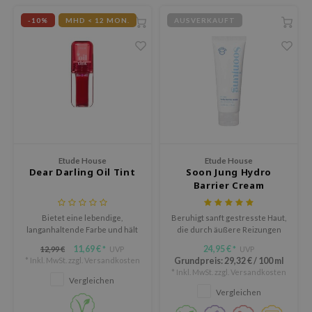
P
-10%
MHD < 12 MON.
AUSVERKAUFT
me By Mi
B
ank You Farmer
e Face Shop
e Plant Base
e Saem
Etude House
Etude House
A'M
Dear Darling Oil Tint
Soon Jung Hydro
Barrier Cream
 Cool For School
rriden
Bietet eine lebendige,
Beruhigt sanft gestresste Haut,
langanhaltende Farbe und hält
die durch äußere Reizungen
oiareuke
die Lippen den ganzen Tag über
und Trockenheit verursacht
11,69 €
24,95 €
12,99 €
UVP
UVP
*
*
icharm
weich, hydratisiert und
wurde.
* Inkl. MwSt. zzgl.
Versandkosten
Grundpreis:
29,32 €
/
100 ml
glänzend.
* Inkl. MwSt. zzgl.
Versandkosten
lcos Kwailnara
Vergleichen
Vergleichen
dah