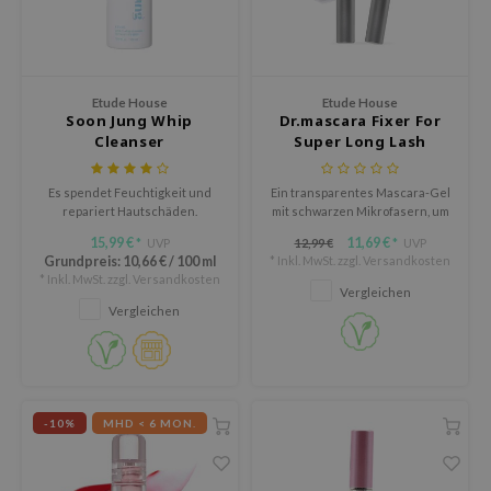
olio
oir
tude House
Etude House
Etude House
Soon Jung Whip
Dr.mascara Fixer For
Cleanser
Super Long Lash
ecipe
dia
Es spendet Feuchtigkeit und
Ein transparentes Mascara-Gel
repariert Hautschäden.
mit schwarzen Mikrofasern, um
 Skin
die Wimpernspitzen für einen
15,99 €
11,69 €
UVP
12,99 €
UVP
*
*
natürlichen Look zu verlängern.
odal
Grundpreis:
10,66 €
/
100 ml
* Inkl. MwSt. zzgl.
Versandkosten
* Inkl. MwSt. zzgl.
Versandkosten
nskin
Vergleichen
Vergleichen
ruharu Wonder
imish
ika Holika
-10%
MHD < 6 MON.
GGEE
iyoon