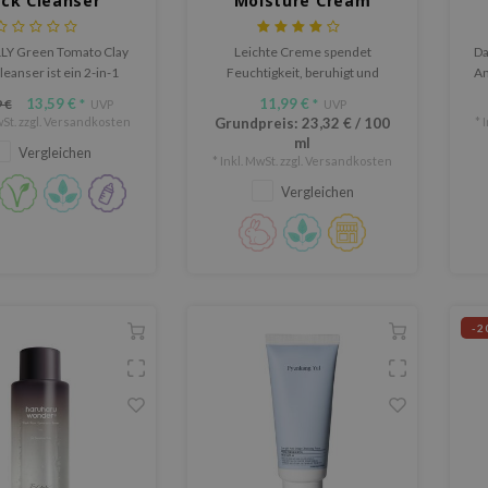
ck Cleanser
Moisture Cream
LY Green Tomato Clay
Leichte Creme spendet
Da
leanser ist ein 2-in-1
Feuchtigkeit, beruhigt und
Am
ichtsreiniger und
schützt empfindliche Haut.
13,59 €
11,99 €
 €
*
UVP
*
UVP
emaske, der die Haut
St. zzgl.
Versandkosten
Grundpreis:
23,32 €
/
100
* 
 reinigt, ausgleicht und
ml
Vergleichen
erfrischt.
* Inkl. MwSt. zzgl.
Versandkosten
Vergleichen
-2