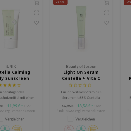
-20%
-2
iUNIK
Beauty of Joseon
tella Calming
Light On Serum
ly Sunscreen
Centella + Vita C
F50+ PA++++
in beruhigendes
Ein innovatives Vitamin C-
chutzmittel mit einer
Serum mit 68% Centella
Textur, das die Haut mit
Asiatica für eine aufhellende
un
11,99 €
13,56 €
 €
16,95 €
*
UVP
*
UVP
chen Filtern schützt.
und beruhigende Wirkung.
g
St. zzgl.
Versandkosten
* Inkl. MwSt. zzgl.
Versandkosten
* 
st
Vergleichen
Vergleichen