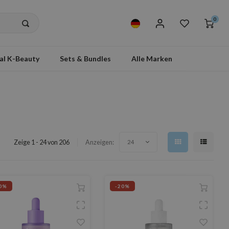
0
al K-Beauty
Sets & Bundles
Alle Marken
Zeige 1 - 24 von 206
Anzeigen:
24
0%
-20%