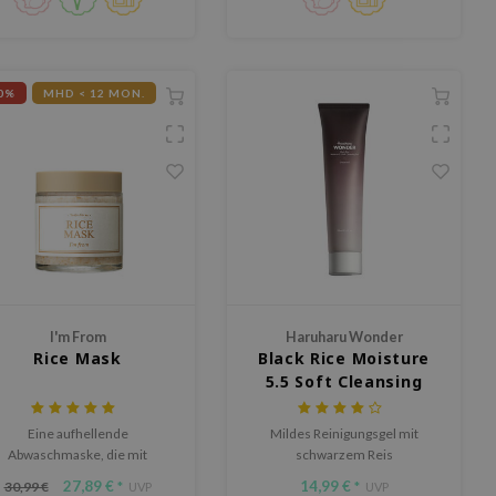
0%
MHD < 12 MON.
I'm From
Haruharu Wonder
Rice Mask
Black Rice Moisture
5.5 Soft Cleansing
Gel
Eine aufhellende
Mildes Reinigungsgel mit
Abwaschmaske, die mit
schwarzem Reis
Reiskleie und Pulverpeeling
27,89 €
14,99 €
30,99 €
*
UVP
*
UVP