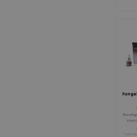
Funga
Beruhige
Haut 
Sic
fünfs
* Inkl. Mw