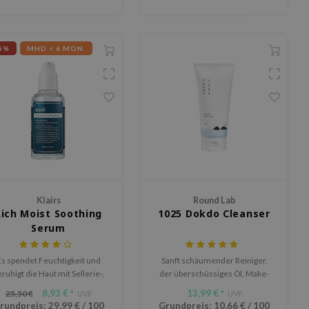
5%
MHD < 6 MON.
Klairs
Round Lab
Rich Moist Soothing
1025 Dokdo Cleanser
Serum
Es spendet Feuchtigkeit und
Sanft schäumender Reiniger,
ruhigt die Haut mit Sellerie-,
der überschüssiges Öl, Make-
rotten- und Brokkoli-Extrakt.
up-Reste und Schmutz entfernt.
8,93 €
13,99 €
25,50 €
*
UVP
*
UVP
rundpreis:
29,99 €
/
100
Grundpreis:
10,66 €
/
100