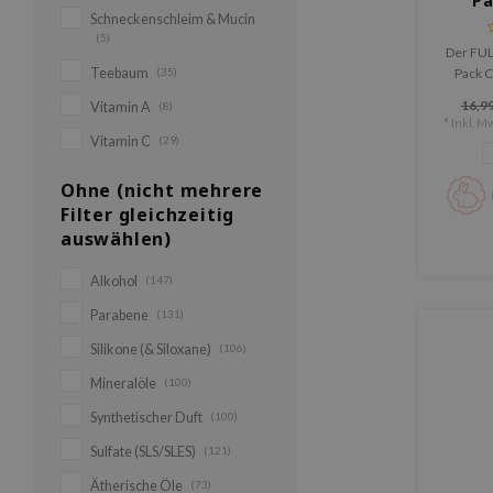
Pa
Schneckenschleim & Mucin
(5)
Der FUL
Teebaum
(35)
Pack C
Ges
16,99
Vitamin A
(8)
Tonerd
* Inkl. Mw
gründlich
Vitamin C
(29)
Ohne (nicht mehrere
Filter gleichzeitig
auswählen)
Alkohol
(147)
Parabene
(131)
Silikone (& Siloxane)
(106)
Mineralöle
(100)
Synthetischer Duft
(100)
Sulfate (SLS/SLES)
(121)
Ätherische Öle
(73)