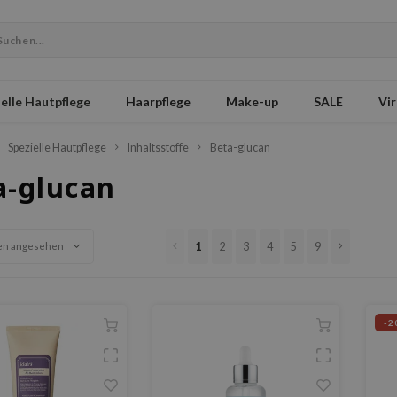
elle Hautpflege
Haarpflege
Make-up
SALE
Vir
Spezielle Hautpflege
Inhaltsstoffe
Beta-glucan
a-glucan
1
2
3
4
5
9
en angesehen
-2