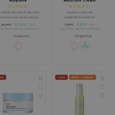
Ampoule
Moisture Cream
Miniature
s Medicube AGE-R Vita C Pro
Leichte Creme, die
poule ist ein starkes Serum,
empfindliche Haut mit
das die Haut aufhellt und
Feuchtigkeit versorgt, beruhigt
21,59 €
3,30 €
26,99 €
5,99 €
*
UVP
*
UVP
Pigmentflecken reduziert.
und schützt.
Inkl. MwSt. zzgl.
Versandkosten
* Inkl. MwSt. zzgl.
Versandkosten
Vergleichen
Vergleichen
0%
-35%
MHD < 6 MON.