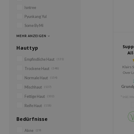
Isntree
Pyunkang Yul
Some By Mi
MEHR ANZEIGEN
Supp
Hauttyp
Al
Empfindliche Haut
(131)
Klairs 
Trockene Haut
(148)
Over L
Normale Haut
(154)
Körper 
Gesicht
Grund
Mischhaut
(137)
o
Fettige Haut
(102)
* Inkl. Mw
Reife Haut
(118)
Bedürfnisse
Akne
(29)