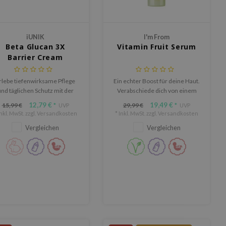
iUNIK
I'm From
Beta Glucan 3X
Vitamin Fruit Serum
Barrier Cream
rlebe tiefenwirksame Pflege
Ein echter Boost für deine Haut.
nd täglichen Schutz mit der
Verabschiede dich von einem
UNIK Beta Glucan 3X Barrier
fahl aussehenden Teint.
12,79 €
19,49 €
15,99 €
29,99 €
*
UVP
*
UVP
eam – eine reichhaltige, aber
Inkl. MwSt. zzgl.
Versandkosten
* Inkl. MwSt. zzgl.
Versandkosten
ichte Feuchtigkeitscreme zur
Vergleichen
Vergleichen
ärkung der Hautbarriere und
r langanhaltende Hydratation.