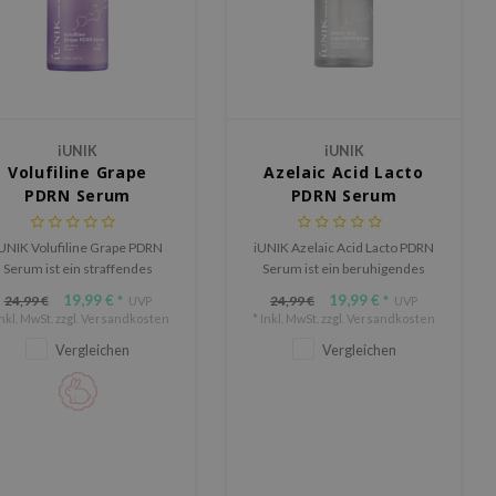
iUNIK
iUNIK
Volufiline Grape
Azelaic Acid Lacto
PDRN Serum
PDRN Serum
UNIK Volufiline Grape PDRN
iUNIK Azelaic Acid Lacto PDRN
Serum ist ein straffendes
Serum ist ein beruhigendes
Serum für Haut, die voller,
Serum für Haut, die schnell
19,99 €
19,99 €
24,99 €
24,99 €
*
UVP
*
UVP
glatter und geschmeidiger
gereizt, gerötet oder aus dem
Inkl. MwSt. zzgl.
Versandkosten
* Inkl. MwSt. zzgl.
Versandkosten
wirken darf.
Gleichgewicht wirkt.
Vergleichen
Vergleichen