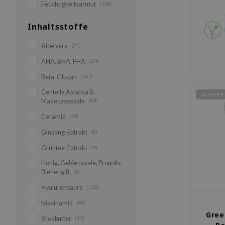
Feuchtigkeitsarmut
(128)
Inhaltsstoffe
Aloe vera
(21)
AHA, BHA, PHA
(24)
Beta-Glucan
(161)
Centella Asiatica &
AUSVER
Madecassoside
(84)
Ceramid
(54)
Ginseng-Extrakt
(8)
Grüntee-Extrakt
(4)
Honig, Gelée royale, Propolis,
Bienengift
(8)
Hyaluronsäure
(118)
Niacinamid
(80)
Gree
Sheabutter
(17)