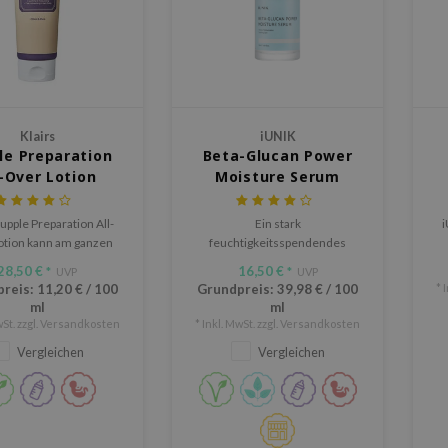
Klairs
iUNIK
le Preparation
Beta-Glucan Power
l-Over Lotion
Moisture Serum
Supple Preparation All-
Ein stark
i
otion kann am ganzen
feuchtigkeitsspendendes
verwendet werden: als
Serum, das die Haut nährt, die
28,50 €
16,50 €
*
UVP
*
UVP
screme, Körpercreme
Barrierefunktion der Haut
preis:
11,20 €
/
100
Grundpreis:
39,98 €
/
100
* 
der Handcreme.
verbessert und Falten mildert.
ml
ml
St. zzgl.
Versandkosten
* Inkl. MwSt. zzgl.
Versandkosten
Vergleichen
Vergleichen