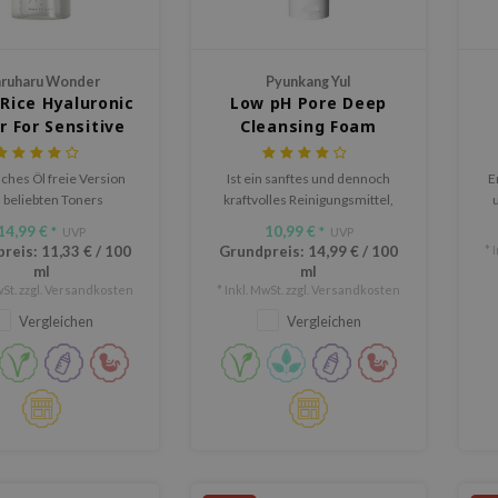
ruharu Wonder
Pyunkang Yul
 Rice Hyaluronic
Low pH Pore Deep
r For Sensitive
Cleansing Foam
Skin
ches Öl freie Version
Ist ein sanftes und dennoch
E
 beliebten Toners
kraftvolles Reinigungsmittel,
u
das deine Haut klar, glatt und
i
14,99 €
10,99 €
*
UVP
*
UVP
mit Feuchtigkeit versorgt macht
Cr
preis:
11,33 €
/
100
Grundpreis:
14,99 €
/
100
* 
le
ml
ml
St
St. zzgl.
Versandkosten
* Inkl. MwSt. zzgl.
Versandkosten
fü
Vergleichen
Vergleichen