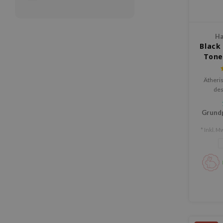
Ha
Black
Tone
Ätheris
des
Grund
* Inkl. Mw