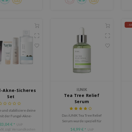
-1
l-Akne-Sicheres
iUNIK
Tea Tree Relief
Set
Serum
 und stabilisiere deine
Das iUNIK Tea Tree Relief
mit der Fungal-Akne-
Serum wurde speziell für
heres Set – einer
83,04 €
*
UVP
empfindliche Haut entwickelt.
tufigen Routine mit
14,99 €
St. zzgl.
Versandkosten
*
UVP