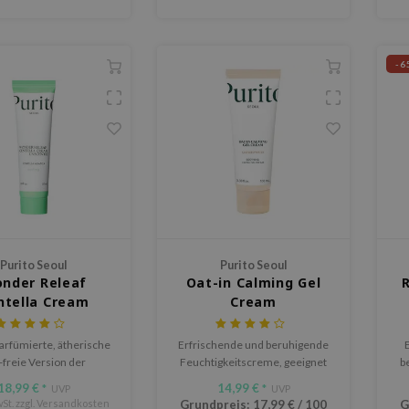
-6
Purito Seoul
Purito Seoul
nder Releaf
Oat-in Calming Gel
ntella Cream
Cream
Unscented
arfümierte, ätherische
Erfrischende und beruhigende
-freie Version der
Feuchtigkeitscreme, geeignet
be
verkauften Centella
für (über)empfindliche Haut
Ka
18,99 €
14,99 €
*
UVP
*
UVP
evel Recovery Cream.
St. zzgl.
Versandkosten
Grundpreis:
17,99 €
/
100
G