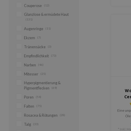
Couperose
(12)
Glanzlose & ermüdete Haut
(131)
Augenringe
(11)
Ekzem
(7)
Tränensäcke
(3)
Empfindlichkeit
(73)
Narben
(46)
Mitesser
(25)
Hyperpigmentierung &
Pigmentflecken
(69)
Wo
Ce
Poren
(54)
Falten
(75)
Eine unp
Rosacea & Rötungen
(28)
Öle
meist
Talg
(33)
Green L
* Inkl. Mw