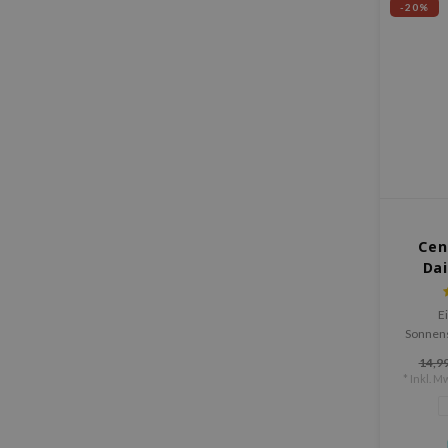
-20%
Cen
Dai
SP
E
Sonnens
leichten 
14,99
chemis
* Inkl. Mw