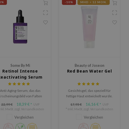
0%
-10%
MHD < 12 MON.
Some By Mi
Beauty of Joseon
Retinol Intense
Red Bean Water Gel
Reactivating Serum
Anti-Aging-Serum, das das
Gesichtsgel, das speziell für
Erscheinungsbild von Falten
fettige Haut entwickelt wurde.
d feinen Linien reduziert und
18,39 €
16,16 €
22,99 €
17,95 €
*
UVP
*
UVP
eschädigte Haut repariert. Es
Inkl. MwSt. zzgl.
Versandkosten
* Inkl. MwSt. zzgl.
Versandkosten
rafft und revitalisiert die Haut
Vergleichen
Vergleichen
und macht sie weich.