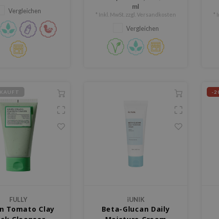
ml
Vergleichen
* Inkl. MwSt. zzgl.
Versandkosten
* 
Vergleichen
KAUFT
-2
FULLY
iUNIK
n Tomato Clay
Beta-Glucan Daily