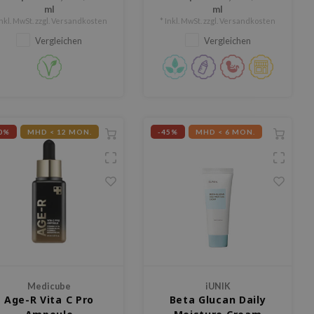
ml
ml
Inkl. MwSt. zzgl.
Versandkosten
* Inkl. MwSt. zzgl.
Versandkosten
Vergleichen
Vergleichen
0%
MHD < 12 MON.
-45%
MHD < 6 MON.
Medicube
iUNIK
Age-R Vita C Pro
Beta Glucan Daily