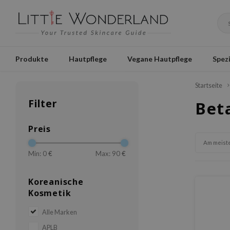
Produkte
Hautpflege
Vegane Hautpflege
Spezi
Startseite
Filter
Bet
Preis
Am meist
Min: 0
€
Max: 90
€
Koreanische
Kosmetik
Alle Marken
APLB