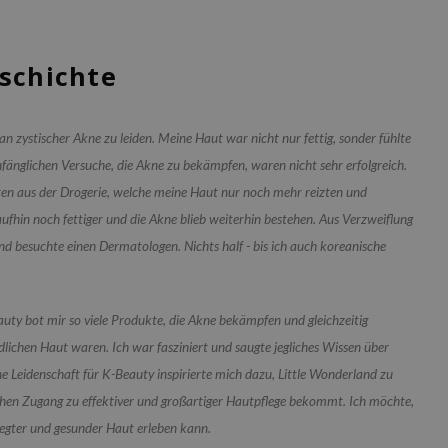
eschichte
n zystischer Akne zu leiden. Meine Haut war nicht nur fettig, sonder fühlte
nfänglichen Versuche, die Akne zu bekämpfen, waren nicht sehr erfolgreich.
ten aus der Drogerie, welche meine Haut nur noch mehr reizten und
hin noch fettiger und die Akne blieb weiterhin bestehen. Aus Verzweiflung
nd besuchte einen Dermatologen. Nichts half - bis ich auch koreanische
auty bot mir so viele Produkte, die Akne bekämpfen und gleichzeitig
lichen Haut waren. Ich war fasziniert und saugte jegliches Wissen über
 Leidenschaft für K-Beauty inspirierte mich dazu, Little Wonderland zu
achen Zugang zu effektiver und großartiger Hautpflege bekommt. Ich möchte,
flegter und gesunder Haut erleben kann.