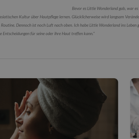
Bevor es Little Wonderland gab, war e
 asiatischen Kultur über Hautpflege lernen. Glücklicherweise wird langsam Verän
Routine. Dennoch ist noch Luft nach oben. Ich habe Little Wonderland ins Leben 
e Entscheidungen für seine oder ihre Haut treffen kann
.”