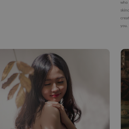
who 
skin
crea
you.