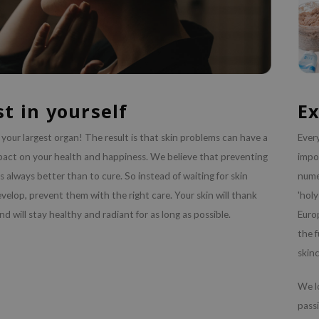
st in yourself
Ex
s your largest organ! The result is that skin problems can have a
Every
pact on your health and happiness. We believe that preventing
impor
 is always better than to cure. So instead of waiting for skin
nume
evelop, prevent them with the right care. Your skin will thank
'holy
and will stay healthy and radiant for as long as possible.
Euro
the 
skinc
We lo
pass