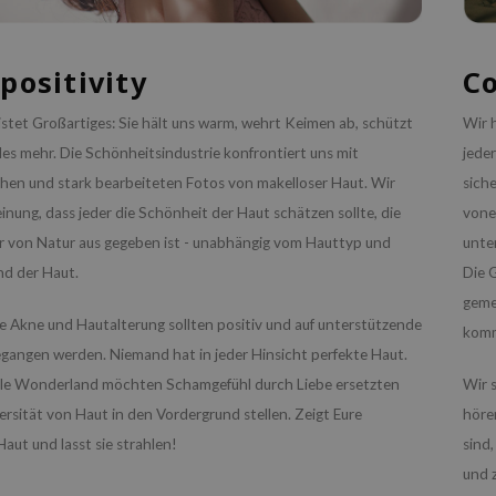
positivity
C
istet Großartiges: Sie hält uns warm, wehrt Keimen ab, schützt
Wir 
les mehr. Die Schönheitsindustrie konfrontiert uns mit
jede
chen und stark bearbeiteten Fotos von makelloser Haut. Wir
sich
inung, dass jeder die Schönheit der Haut schätzen sollte, die
vone
hr von Natur aus gegeben ist - unabhängig vom Hauttyp und
unte
d der Haut.
Die 
geme
 Akne und Hautalterung sollten positiv und auf unterstützende
kom
gangen werden. Niemand hat in jeder Hinsicht perfekte Haut.
ttle Wonderland möchten Schamgefühl durch Liebe ersetzten
Wir 
ersität von Haut in den Vordergrund stellen. Zeigt Eure
höre
Haut und lasst sie strahlen!
sind
und z