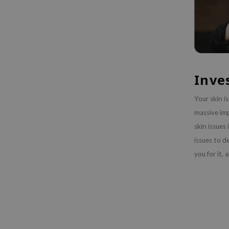
Inve
Your skin i
massive im
skin issues
issues to d
you for it, 