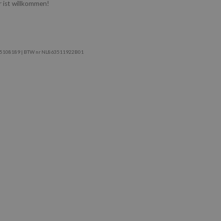
r ist willkommen!
K 85108189 | BTW nr NL863511922B01