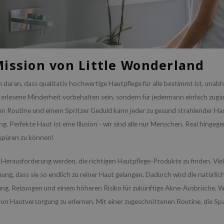
Mission von Little Wonderland
 daran, dass qualitativ hochwertige Hautpflege für alle bestimmt ist, unab
e erlesene Minderheit vorbehalten sein, sondern für jedermann einfach zug
en Routine und einem Spritzer Geduld kann jeder zu gesund strahlender Ha
g. Perfekte Haut ist eine Illusion - wir sind alle nur Menschen. Real hinge
spüren zu können!
 Herausforderung werden, die richtigen Hautpflege-Produkte zu finden. Viel
nung, dass sie so endlich zu reiner Haut gelangen. Dadurch wird die natürli
ng, Reizungen und einem höheren Risiko für zukünftige Akne-Ausbrüche. 
von Hautversorgung zu erlernen. Mit einer zugeschnittenen Routine, die Spa