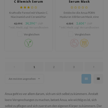
C Blemish Serum
Serum Mask
ixir
oel
Kraftvolle Formel mit Vitamin C,
Entdecke die Anua PDRN
Niacinamid und Ceramid für
Hyaluron 100 Serum Mask, eine
tras
einen glatten und straffen
intensiv
34,39 €
3,60 €
42,99 €
UVP
4,50 €
UVP
*
*
Teint.
feuchtigkeitsspendende
omatica
* Inkl. MwSt. zzgl.
Versandkosten
* Inkl. MwSt. zzgl.
Versandkosten
Tuchmaske mit PDRN, 11 Arten
von Hyaluronsäure und
owus
Vergleichen
Vergleichen
hydrolysiertem Kollagen.
 Reju-All
gredients
ydoll
ntellian24
1
2
3
gredients
owpure
Am meisten angesehen
owpure
ishes
Anua geht es vor allem darum, sich um sich selbst zu kümmern. Anstatt
leere Versprechungen zu machen, betont Anua, wie wichtig es ist, sich
ine
selbst zu pflegen und sich zuerst um den eigenen Körper zu kümmern. Der