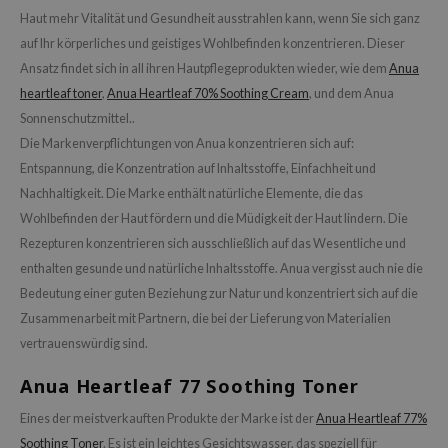
Haut mehr Vitalität und Gesundheit ausstrahlen kann, wenn Sie sich ganz
auf Ihr körperliches und geistiges Wohlbefinden konzentrieren. Dieser
Ansatz findet sich in all ihren Hautpflegeprodukten wieder, wie dem
Anua
heartleaf toner
,
Anua Heartleaf 70% Soothing Cream
, und dem Anua
Sonnenschutzmittel..
Die Markenverpflichtungen von Anua konzentrieren sich auf:
Entspannung, die Konzentration auf Inhaltsstoffe, Einfachheit und
Nachhaltigkeit. Die Marke enthält natürliche Elemente, die das
Wohlbefinden der Haut fördern und die Müdigkeit der Haut lindern. Die
Rezepturen konzentrieren sich ausschließlich auf das Wesentliche und
enthalten gesunde und natürliche Inhaltsstoffe. Anua vergisst auch nie die
Bedeutung einer guten Beziehung zur Natur und konzentriert sich auf die
Zusammenarbeit mit Partnern, die bei der Lieferung von Materialien
vertrauenswürdig sind.
Anua Heartleaf 77 Soothing Toner
Eines der meistverkauften Produkte der Marke ist der
Anua Heartleaf 77%
Soothing Toner
. Es ist ein leichtes Gesichtswasser, das speziell für