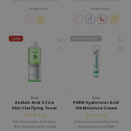
* Inkl. MwSt. zzgl.
Versandkosten
* Inkl. MwSt. zzgl.
Versandkosten
reichhaltigen, nährenden
ora
Feuchtigkeitscreme, die
Vergleichen
Vergleichen
intensive Pflege, tiefe
nua
Hydratation und beruhigenden
Komfort bietet.
IO
-20%
AUSVERKAUFT
xir
lorgram
IN&LAB
ling Bird
CREA &Honey
edly
Tir
Anua
Anua
Azelaic Acid 3 Cica
PDRN Hyaluronic Acid
jar
Skin Clarifying Toner
100 Moisture Cream
SE
dicube
Der Anua Azelaic Acid 3 Cica
Hydratiere und belebe deine
Skin Clarifying Toner reinigt
Haut mit der Anua PDRN
the