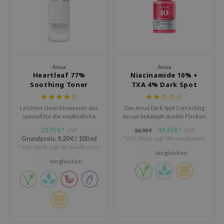
arecipe
neige
CQUEEN
ke P:rem
Anua
Anua
monde
Heartleaf 77%
Niacinamide 10% +
Soothing Toner
TXA 4% Dark Spot
diheal
Correcting Serum
dipeel
Leichtes Gesichtswasser, das
Das Anua Dark Spot Correcting
speziell für die empfindliche
Serum bekämpft dunkle Flecken
mebox
Haut entwickelt wurde.
und Hyperpigmentierung
21,95 €
19,60 €
UVP
24,50 €
UVP
*
*
ssha
effektiv mit seiner wirksamen
Grundpreis:
9,20 €
/
100 ml
* Inkl. MwSt. zzgl.
Versandkosten
Mischung aus Niacinamid,
* Inkl. MwSt. zzgl.
Versandkosten
zon
Tranexamsäure und A...
Vergleichen
Vergleichen
onshot
CIFIC
ogen
ripera