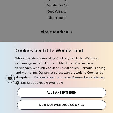
Peppelenbos 12
6662 WB Elst
Niederlande
Virale Marken
Kategorien
Cookies bei Little Wonderland
Blogs
Wir verwenden notwendige Cookies, damit der Webshop
ordnungsgemäß funktioniert. Mit deiner Zustimmung
Info
verwenden wir auch Cookies für Statistiken, Personalisierung
und Marketing. Du kannst selbst wählen, welche Cookies du
akzeptierst.
Mehr erfahren in unserer Datenschutzerklärung
EINSTELLUNGEN WÄHLEN
ALLE AKZEPTIEREN
© Copyright 2026 Little Wonderland - Korean skincare specialized store in
Europe
NUR NOTWENDIGE COOKIES
Geschäftsbedingungen
Datenschutzerklärung
Widerrufsbelehrung