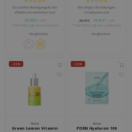
ee
Ein sanftes Reinigungsöl, das
Beruhigen Sie Rötungen,
nce
effektiv Unreinheiten und
Irritationen und
überschüssigen Talg entfernt
Empfindlichkeiten mit dem Anua
AAH
19,99 €
19,96 €
UVP
24,95 €
UVP
*
*
und die Haut mit Heartleaf-
Azelaic 10 Hyaluron Redness
* Inkl. MwSt. zzgl.
Versandkosten
* Inkl. MwSt. zzgl.
Versandkosten
RCELL
Extrakt beruhigt und ausgleicht,
Soothing Pad, einer K-Beauty-
ideal für empfindliche und zu
Innovation zur Linderung
Vergleichen
Vergleichen
EMORLAB
Akne neigende Haut.
gestresster Haut bei
gleichzeitiger Tiefenhydration.
.Melaxin
amisa
nyo
-20%
-20%
apuri
ture Republic
ev
tseline
 Placosmetics
roid
Anua
Anua
Green Lemon Vitamin
PDRN Hyaluron 100
ecell