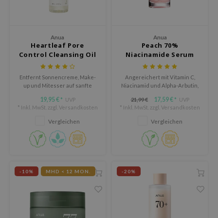
olio
oir
ude House
Anua
Anua
Heartleaf Pore
Peach 70%
ecipe
Control Cleansing Oil
Niacinamide Serum
dia
Entfernt Sonnencreme, Make-
Angereichert mit Vitamin C,
 Skin
up und Mitesser auf sanfte
Niacinamid und Alpha-Arbutin,
Weise, ohne die Poren zu
um einen gleichmäßigen
odal
19,95 €
17,59 €
UVP
21,99 €
UVP
*
*
verstopfen.
Hautton und eine jugendliche
* Inkl. MwSt. zzgl.
Versandkosten
* Inkl. MwSt. zzgl.
Versandkosten
Haut zu fördern.
nskin
Vergleichen
Vergleichen
ruharu Wonder
imish
ika Holika
-10%
MHD < 12 MON.
-20%
GGEE
iyoon
m From