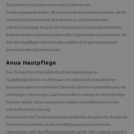
OWERMATE
Zustand Ihrer Haut kann von so vielen Faktoren wie
ower Mate
Ernährungsgewohnheiten, Stress und anderen beeinflusst werden, die Sie
ist
vielleicht nicht einmal kontrollieren können, wie Hormone oder
Luftverschmutzung. Anua ist sich dessen bewusst und unterstreicht die
ist
Bedeutung eines achtsamen Lebensstils mit gesunden Gewohnheiten, bei
rka
dem die Hautpflege nicht als Ersatz, sondern als Ergänzung zu einem
rka
gesunden Lebensstil dienen kann.
Anua Hautpflege
Den Zustand Ihrer Haut allein durch die Anwendung von
Hautpflegeprodukten zu verbessern, ist aufgrund des komplizierten
Zusammenspiels verschiedener Elemente, die Ihre Haut beeinflussen, ein
schwieriges Unterfangen. Laut Anua ist die Grundlage für eine lebendige
Haut ein ruhiger Geist, konsequente tägliche Gewohnheiten und eine
nährstoffreiche Ernährung.
Anua hat sich der Förderung eines ganzheitlichen Ansatzes für strahlende
Schönheit verschrieben, in dessen Mittelpunkt eine harmonische
Lebensweise steht. Ihre Philosophie beruht auf der Überzeugung, dass Ihre