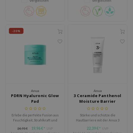
Vergleichen
Vergleichen
Teint.
eno
xsoon
ack Rouge
-20%
auty of Joseon
-1
borian
ianclub
RMA:B
leashia
mbuzin
Anua
Anua
PDRN Hyaluronic Glow
3 Ceramide Panthenol
HI
Pad
Moisture Barrier
Cream
e Potions
Erlebe die perfekte Fusion aus
Stärke und schütze die
essed Moon
Feuchtigkeit, Strahlkraft und
Hautbarriere mit der Anua 3
Hauterneuerung mit dem Anua
Ceramide Panthenol Moisture
ine
19,96 €
22,39 €
24,95 €
UVP
UVP
*
*
PDRN Hyaluronic Glow Pad.
Barrier Cream, einer