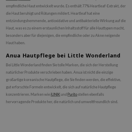
empfindliche Haut entwickelt wurde. Es enthält 77% Heartleaf-Extrakt, der
die Haut beruhigt und Rötungen mildert. Heartleaf hat eine
entzündungshemmende, antioxidative und antibakterielle Wirkung auf die
Haut, was es zu einem erstaunlichen Inhaltsstoff für alle Hauttypen macht,
besonders aber für diejenigen, die empfindliche oder zu Akne neigende
Haut haben.
Anua Hautpflege bei Little Wonderland
Bei Little Wonderland finden Sie tolle Marken, die sich der Herstellung
natürlicher Produkte verschrieben haben. Anua ist nicht die einzige
großartige koreanische Hautpflege, die Sie finden werden, die effektive,
gut erforschte Formeln entwickelt, die sich auf natürliche Hautpflege
konzentrieren. Marken wie
iUNIK
und
Purito
stellen ebenfalls
hervorragende Produkte her, die natürlich und umweltfreundlich sind.