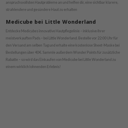
OWERMATE
anspruchsvollsten Hautprobleme an und helfen dir, eine sichtbar klarere,
ower Mate
strahlendere und gesündere Haut zu erhalten
ist
Medicube bei Little Wonderland
ist
Entdecke Medicubes innovative Hautpflegelinie – inklusive ihrer
rka
meistverkauften Pads – bei Little Wonderland. Bestelle vor 22:00 Uhr für
rka
den Versand am selben Tag und erhalte eine kostenlose Sheet-Maske bei
Bestellungen über 40 €. Sammle außerdem Wonder Points für zusätzliche
Rabatte – so wird das Einkaufen von Medicube bei Little Wonderland zu
einem wirklich lohnenden Erlebnis!