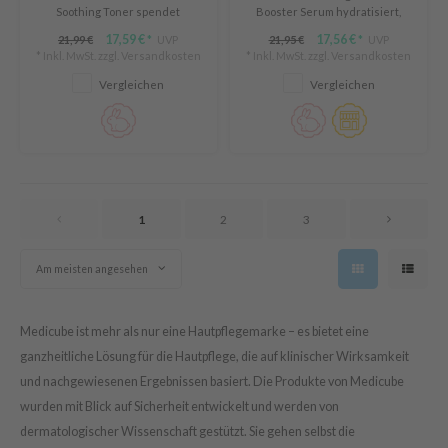
Soothing Toner spendet
Booster Serum hydratisiert,
ixir
Feuchtigkeit, beruhigt und
beruhigt und stärkt die
17,59 €
17,56 €
21,99 €
UVP
21,95 €
UVP
*
*
stärkt die Hautbarriere.
Hautbarriere. Reduziert
oel
* Inkl. MwSt. zzgl.
Versandkosten
* Inkl. MwSt. zzgl.
Versandkosten
Reduziert Rötungen und sorgt
Rötungen, verbessert die
tras
für strahlende Haut. Cruelty-
Hautstruktur und verleiht Glow.
Vergleichen
Vergleichen
free & vegan, ideal für
Nachhaltige Glasflasche, ideal
omatica
empfindliche Haut.
für empfindliche Haut.
owus
 Reju-All
gredients
1
2
3
ydoll
ntellian24
Am meisten angesehen
gredients
owpure
Medicube ist mehr als nur eine Hautpflegemarke – es bietet eine
ganzheitliche Lösung für die Hautpflege, die auf klinischer Wirksamkeit
owpure
und nachgewiesenen Ergebnissen basiert. Die Produkte von Medicube
ishes
wurden mit Blick auf Sicherheit entwickelt und werden von
ine
dermatologischer Wissenschaft gestützt. Sie gehen selbst die