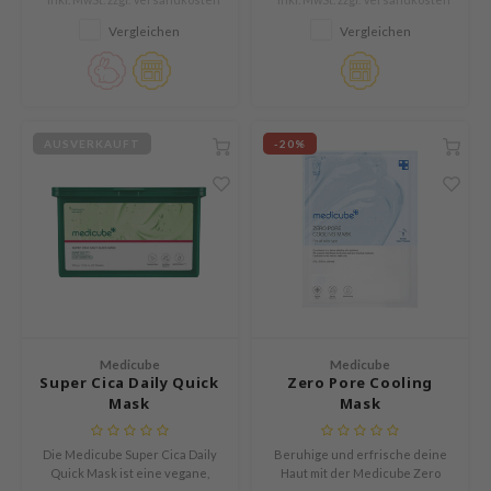
verleiht Strahlkraft. Cruelty-
use of Hur
free & duftfrei.
Vergleichen
Vergleichen
tch Me Patch
ZIGAE MANSION
e-Day's You
AUSVERKAUFT
-20%
SECRET
nell
ndsay
QUALBERRY
YTH
ka
nhalla
Medicube
Medicube
Super Cica Daily Quick
Zero Pore Cooling
AYE
Mask
Mask
ganifect
Die Medicube Super Cica Daily
Beruhige und erfrische deine
ernative Stereo
Quick Mask ist eine vegane,
Haut mit der Medicube Zero