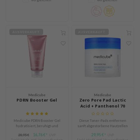
individuelle Behandlungen. Für
Strahlkraft. Ideal für
ykology
alle Hauttypen geeignet.
empfindliche Haut.
LB
s de BAHA
AUSVERKAUFT
AUSVERKAUFT
ren
ybyred
encia
udio 17
ngboon Editor
ly
Medicube
Medicube
odance
PDRN Booster Gel
Zero Pore Pad Lactic
ja
Acid + Panthenol 70
Pads
Medicube PDRN Booster Gel
Diese Toner-Pads entfernen
VEBLUE
hydratisiert, beruhigt und
sanft abgestorbene Hautzellen
stärkt die Hautbarriere.
und beruhigen gereizte Haut.
o
16,76 €
29,95 €
20,95 €
UVP
UVP
*
*
Reduziert Rötungen und
* Inkl. MwSt. zzgl.
Versandkosten
* Inkl. MwSt. zzgl.
Versandkosten