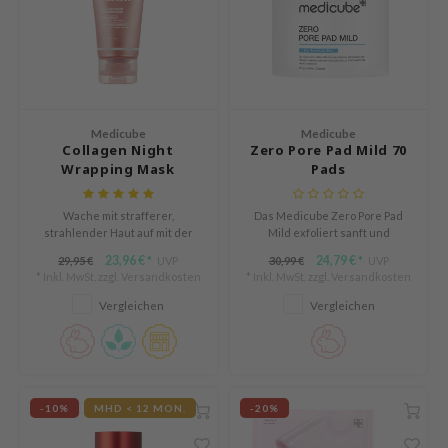
arecipe
neige
CQUEEN
ke P:rem
Medicube
Medicube
monde
Collagen Night
Zero Pore Pad Mild 70
Wrapping Mask
Pads
diheal
dipeel
Wache mit strafferer,
Das Medicube Zero Pore Pad
strahlender Haut auf mit der
Mild exfoliert sanft und
mebox
Medicube Collagen Night
verfeinert die Hauttextur,
23,96 €
24,79 €
29,95 €
UVP
30,99 €
UVP
*
*
ssha
Wrapping Mask. Diese Peel-off-
minimiert die Poren und fördert
* Inkl. MwSt. zzgl.
Versandkosten
* Inkl. MwSt. zzgl.
Versandkosten
Schlafmaske steigert über
einen glatteren Teint.
zon
Nacht die Elastizität und
Vergleichen
Vergleichen
spendet intensive Feuchtigkeit
onshot
für einen glatteren, frischeren
Teint am Morgen.
CIFIC
ogen
-10%
MHD < 12 MON.
-20%
ripera