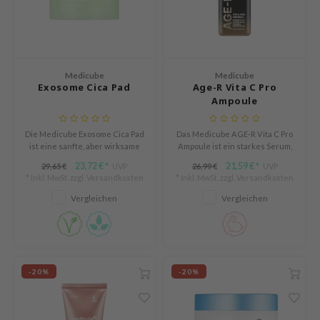
deed Labs
isfree
ehan
ntree
Medicube
Medicube
Exosome Cica Pad
Age-R Vita C Pro
s Skin
Ampoule
NIK
jun
Die Medicube Exosome Cica Pad
Das Medicube AGE-R Vita C Pro
ist eine sanfte, aber wirksame
Ampoule ist ein starkes Serum,
solution
Lösung für empfindliche,
das die Haut aufhellt und
23,72 €
21,59 €
29,65 €
UVP
26,99 €
UVP
*
*
unreine oder zu Akne neigende
Pigmentflecken reduziert.
miso
* Inkl. MwSt. zzgl.
Versandkosten
* Inkl. MwSt. zzgl.
Versandkosten
Haut.
Vergleichen
Vergleichen
irs
avuu
elf
se
-20%
-20%
dor
gom