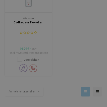
olio
oir
ude House
Mixsoon
Collagen Powder
ecipe
dia
 Skin
odal
14,99 €
UVP
*
* Inkl. MwSt. zzgl.
Versandkosten
nskin
Vergleichen
ruharu Wonder
imish
ika Holika
GGEE
Am meisten angesehen
iyoon
m From