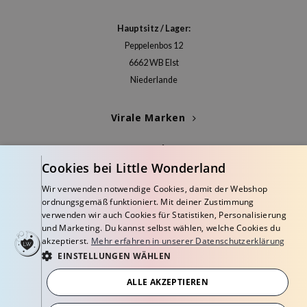
arecipe
Hauptsitz / Lager:
neige
Peppelenbos 12
CQUEEN
6662 WB Elst
ke P:rem
Niederlande
monde
Virale Marken
diheal
dipeel
Kategorien
mebox
Cookies bei Little Wonderland
Blogs
ssha
Wir verwenden notwendige Cookies, damit der Webshop
ordnungsgemäß funktioniert. Mit deiner Zustimmung
zon
Info
verwenden wir auch Cookies für Statistiken, Personalisierung
onshot
und Marketing. Du kannst selbst wählen, welche Cookies du
akzeptierst.
Mehr erfahren in unserer Datenschutzerklärung
CIFIC
EINSTELLUNGEN WÄHLEN
ogen
ALLE AKZEPTIEREN
ripera
© Copyright 2026 Little Wonderland - Korean skincare specialized store in