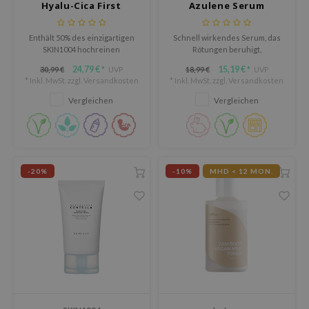
Hyalu-Cica First
Azulene Serum
eno
Ampoule
xsoon
Enthält 50% des einzigartigen
Schnell wirkendes Serum, das
SKIN1004 hochreinen
Rötungen beruhigt,
ack Rouge
Madagaskar Centella Asiatica-
Unreinheiten reduziert und die
24,79 €
15,19 €
30,99 €
UVP
18,99 €
UVP
*
*
Extrakts zur Hydratation,
Haut rein und ausgeglichen
auty of Joseon
* Inkl. MwSt. zzgl.
Versandkosten
* Inkl. MwSt. zzgl.
Versandkosten
Beruhigung und Stärkung der
wirken lässt.
Hautbarriere.
Vergleichen
Vergleichen
-1
borian
ianclub
RMA:B
-20%
-10%
MHD < 12 MON.
leashia
mbuzin
HI
e Potions
essed Moon
ine