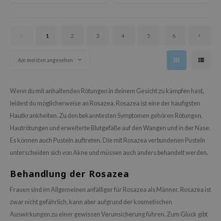
ower Mate
ist
ist
1
2
3
4
5
6
rka
Am meisten angesehen
rka
Wenn du mit anhaltenden Rötungen in deinem Gesicht zu kämpfen hast,
leidest du möglicherweise an Rosazea. Rosazea ist eine der häufigsten
Hautkrankheiten. Zu den bekanntesten Symptomen gehören Rötungen,
Hautrötungen und erweiterte Blutgefäße auf den Wangen und in der Nase.
Es können auch Pusteln auftreten. Die mit Rosazea verbundenen Pusteln
unterscheiden sich von Akne und müssen auch anders behandelt werden.
Behandlung der Rosazea
Frauen sind im Allgemeinen anfälliger für Rosazea als Männer. Rosazea ist
zwar nicht gefährlich, kann aber aufgrund der kosmetischen
Auswirkungen zu einer gewissen Verunsicherung führen. Zum Glück gibt