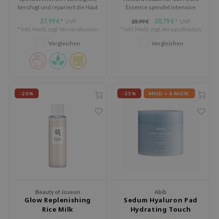
beruhigt und repariert die Haut
Essence spendet intensive
me By Mi
und sorgt für ein glattes, nicht
Feuchtigkeit, stärkt die
27,99 €
20,79 €
UVP
25,99 €
UVP
*
*
fettendes Finish.
Hautbarriere und zieht schnell
B
* Inkl. MwSt. zzgl.
Versandkosten
* Inkl. MwSt. zzgl.
Versandkosten
ein mit einer leichten, nicht
ank You Farmer
fettenden Textur.
Vergleichen
Vergleichen
e Face Shop
e Plant Base
e Saem
-20%
-35%
MHD < 6 MON.
A'M
 Cool For School
rriden
oiareuke
icharm
lcos Kwailnara
Beauty of Joseon
Abib
dah
Glow Replenishing
Sedum Hyaluron Pad
rd
Rice Milk
Hydrating Touch