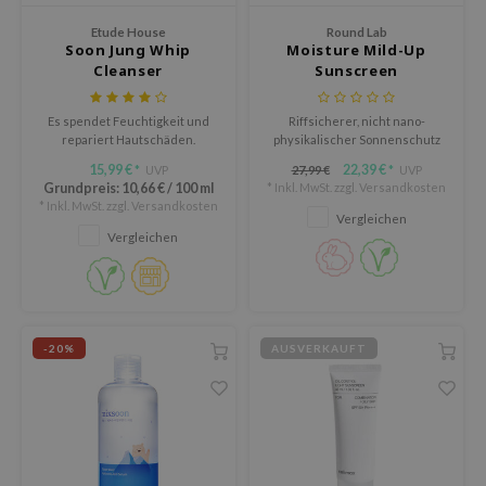
LB
Etude House
Round Lab
Soon Jung Whip
Moisture Mild-Up
s de BAHA
Cleanser
Sunscreen
ren
Es spendet Feuchtigkeit und
Riffsicherer, nicht nano-
ybyred
repariert Hautschäden.
physikalischer Sonnenschutz
für die empfindlichsten Häute.
encia
15,99 €
22,39 €
UVP
27,99 €
UVP
*
*
Grundpreis:
10,66 €
/
100 ml
* Inkl. MwSt. zzgl.
Versandkosten
udio 17
* Inkl. MwSt. zzgl.
Versandkosten
Vergleichen
ngboon Editor
Vergleichen
ly
odance
ja
-20%
AUSVERKAUFT
VEBLUE
o
use of Hur