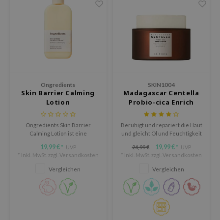
oel
tras
omatica
owus
 Reju-All
gredients
Ongredients
SKIN1004
Skin Barrier Calming
Madagascar Centella
ydoll
Lotion
Probio-cica Enrich
Cream
ntellian24
Ongredients Skin Barrier
Beruhigt und repariert die Haut
gredients
Calming Lotion ist eine
und gleicht Öl und Feuchtigkeit
beruhigende Lotion für Haut,
aus.
owpure
19,99 €
19,99 €
UVP
24,99 €
UVP
*
*
die Feuchtigkeit, Komfort und
* Inkl. MwSt. zzgl.
Versandkosten
* Inkl. MwSt. zzgl.
Versandkosten
Unterstützung der
owpure
Hautbarriere benötigt.
Vergleichen
Vergleichen
ishes
ine
OWERMATE