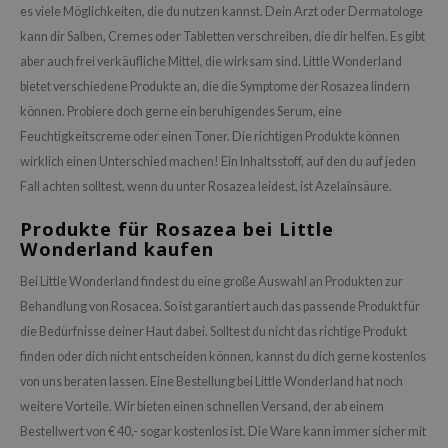
es viele Möglichkeiten, die du nutzen kannst. Dein Arzt oder Dermatologe
kann dir Salben, Cremes oder Tabletten verschreiben, die dir helfen. Es gibt
aber auch frei verkäufliche Mittel, die wirksam sind. Little Wonderland
bietet verschiedene Produkte an, die die Symptome der Rosazea lindern
können. Probiere doch gerne ein beruhigendes Serum, eine
Feuchtigkeitscreme oder einen Toner. Die richtigen Produkte können
wirklich einen Unterschied machen! Ein Inhaltsstoff, auf den du auf jeden
Fall achten solltest, wenn du unter Rosazea leidest, ist Azelainsäure.
Produkte für Rosazea bei Little
Wonderland kaufen
Bei Little Wonderland findest du eine große Auswahl an Produkten zur
Behandlung von Rosacea. So ist garantiert auch das passende Produkt für
die Bedürfnisse deiner Haut dabei. Solltest du nicht das richtige Produkt
finden oder dich nicht entscheiden können, kannst du dich gerne kostenlos
von uns beraten lassen. Eine Bestellung bei Little Wonderland hat noch
weitere Vorteile. Wir bieten einen schnellen Versand, der ab einem
Bestellwert von € 40,- sogar kostenlos ist. Die Ware kann immer sicher mit