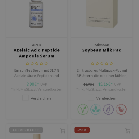
AAH
RCELL
EMORLAB
.Melaxin
APLB
Mixsoon
amisa
Azelaic Acid Peptide
Soybean Milk Pad
Ampoule Serum
nyo
apuri
Ein sanftes Serum mit 31,7 %
Ein tragbares Multipack-Pad mit
Azelainsäure, Peptiden und
3 Blättern, die mit einer kühlen,
ture Republic
Centella, entwickelt, um die
feuchtigkeitsspendenden
9,80 €
15,16 €
UVP
18,95 €
UVP
*
*
ev
Haut mit Feuchtigkeit zu
Essenz gefüllt sind, die mit
* Inkl. MwSt. zzgl.
Versandkosten
* Inkl. MwSt. zzgl.
Versandkosten
versorgen, die Poren zu
Sojabohnen-Fermentations-
tseline
verfeinern und fahle Haut zu
Extrakt angereichert ist und für
Vergleichen
Vergleichen
revitalisieren.
eine hydratisierte, sich frisch
 Placosmetics
anfühlende Haut sorgt.
roid
ecell
AUSVERKAUFT
-20%
ixir