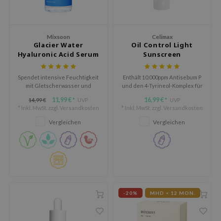
tch Me Patch
ZIGAE MANSION
e-Day's You
Mixsoon
Celimax
Glacier Water
Oil Control Light
SECRET
Hyaluronic Acid Serum
Sunscreen
nell
Spendet intensive Feuchtigkeit
Enthält 10.000ppm Antisebum P
ndsay
mit Gletscherwasser und
und den 4-Tyrineol-Komplex für
dreifacher Hyaluronsäure.
seidig glatte Haut.
QUALBERRY
11,99 €
16,99 €
14,99 €
UVP
UVP
*
*
* Inkl. MwSt. zzgl.
Versandkosten
* Inkl. MwSt. zzgl.
Versandkosten
YTH
Vergleichen
Vergleichen
ka
nhalla
AYE
ganifect
ernative Stereo
-20%
MHD < 12 MON.
ee
nce