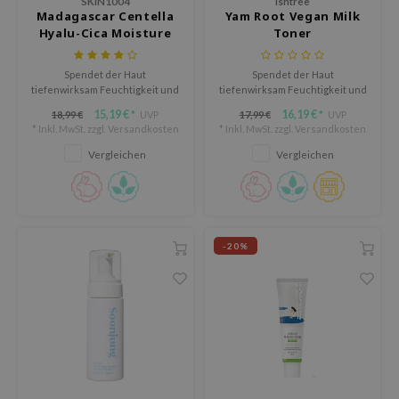
SKIN1004
Isntree
ora
Madagascar Centella
Yam Root Vegan Milk
Hyalu-Cica Moisture
Toner
ua
Cream
IO
Spendet der Haut
Spendet der Haut
tiefenwirksam Feuchtigkeit und
tiefenwirksam Feuchtigkeit und
xir
beruhigt sie, während sie
stärkt die Hautbarriere.
15,19 €
16,19 €
18,99 €
UVP
17,99 €
UVP
*
*
lorgram
gleichzeitig ihre Elastizität
* Inkl. MwSt. zzgl.
Versandkosten
* Inkl. MwSt. zzgl.
Versandkosten
verbessert und Anzeichen
IN&LAB
vorzeitiger Hautalterung
Vergleichen
Vergleichen
bekämpft.
ling Bird
CREA &Honey
edly
-20%
Tir
jar
SE
dicube
the
ykology