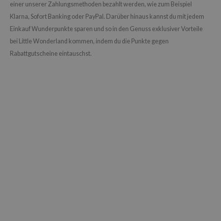
einer unserer Zahlungsmethoden bezahlt werden, wie zum Beispiel
Klarna, Sofort Banking oder PayPal. Darüber hinaus kannst du mit jedem
Einkauf Wunderpunkte sparen und so in den Genuss exklusiver Vorteile
bei Little Wonderland kommen, indem du die Punkte gegen
Rabattgutscheine eintauschst.