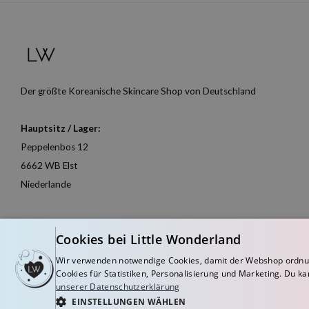
Der größte Koreanische Skincare Shop von Deutschland
Hauptsitz / Lager:
Peppelenbos 12
6662 WB Elst
Niederlande
Cookies bei Little Wonderland
Wir verwenden notwendige Cookies, damit der Webshop ordnu
Cookies für Statistiken, Personalisierung und Marketing. Du ka
unserer Datenschutzerklärung
EINSTELLUNGEN WÄHLEN
© Copyright 2026 Little Wonderland - Korean skincare specialized store in Eu