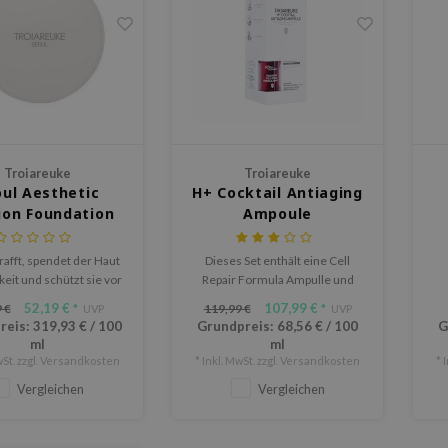
Troiareuke
Troiareuke
ul Aesthetic
H+ Cocktail Antiaging
ion Foundation
Ampoule
F 50+ Pa+++
trafft, spendet der Haut
Dieses Set enthält eine Cell
eit und schützt sie vor
Repair Formula Ampulle und
lichen UV-Strahlen.
eine Healing Cocktail Skin
52,19 €
107,99 €
 €
119,99 €
*
UVP
*
UVP
Complex Formula.
reis:
319,93 €
/
100
Grundpreis:
68,56 €
/
100
G
ml
ml
St. zzgl.
Versandkosten
* Inkl. MwSt. zzgl.
Versandkosten
* 
Vergleichen
Vergleichen