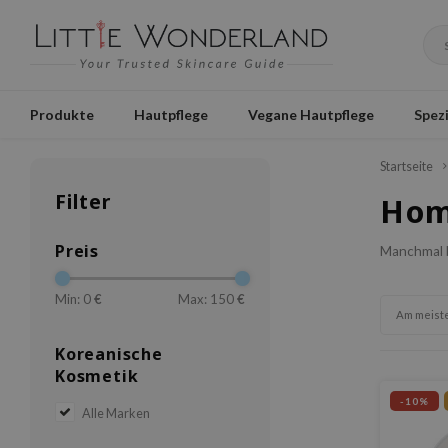
Produkte
Hautpflege
Vegane Hautpflege
Spezi
Startseite
Filter
Hom
Preis
Manchmal br
Min: 0
€
Max: 150
€
Am meist
Koreanische
Kosmetik
-10%
Alle Marken