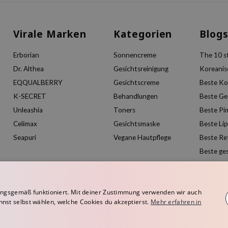
Virale Marken
Kategorien
Blog
Erborian
Sonnencreme
The 10 st
Dr. Althea
Gesichtsreinigung
Koreanis
EQQUALBERRY
Gesichtscreme
Beste Ko
K-SECRET
Behandlungen
Beste Ge
Unleashia
Toners
Beste Pi
Celimax
Gesichtsmaske
Beste Li
Seapuri
Vegane Hautpflege
Beste Re
Beste ge
ngsgemäß funktioniert. Mit deiner Zustimmung verwenden wir auch
nnst selbst wählen, welche Cookies du akzeptierst.
Mehr erfahren in
rope
Geschäftsbedingungen
Datenschutzerklärung
Widerrufsbelehrung