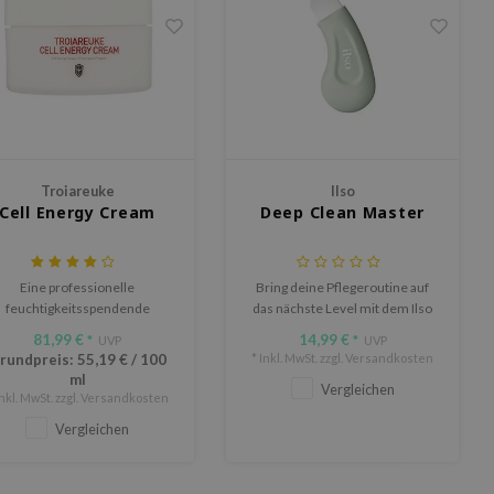
Troiareuke
Ilso
Cell Energy Cream
Deep Clean Master
Eine professionelle
Bring deine Pflegeroutine auf
feuchtigkeitsspendende
das nächste Level mit dem Ilso
Creme.
Deep Clean Master – einem
81,99 €
14,99 €
*
UVP
*
UVP
multifunktionalen
rundpreis:
55,19 €
/
100
* Inkl. MwSt. zzgl.
Versandkosten
Reinigungswerkzeug für die
ml
Vergleichen
tägliche Anwendung und
Inkl. MwSt. zzgl.
Versandkosten
porentiefe Reinigung.
Vergleichen