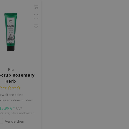
Plu
Scrub Rosemary
Herb
rweitere deine
flegeroutine mit dem
y Scrub Rosemary Herb
15,99 €
*
UVP
m 3-in-1-Peeling, das
St. zzgl.
Versandkosten
rbene Hautzellen sanft
Vergleichen
rnt und gleichzeitig
siv hydratisiert und