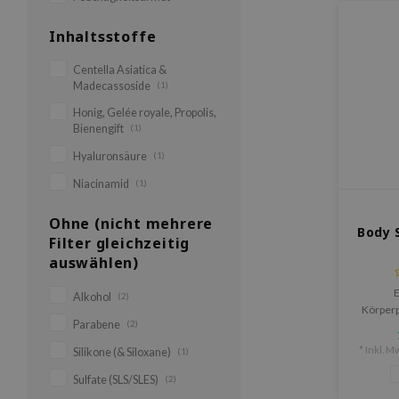
Inhaltsstoffe
Centella Asiatica &
Madecassoside
(1)
Honig, Gelée royale, Propolis,
Bienengift
(1)
Hyaluronsäure
(1)
Niacinamid
(1)
Ohne (nicht mehrere
Body 
Filter gleichzeitig
auswählen)
E
Alkohol
(2)
Körperp
Parabene
(2)
Plu Bod
– eine
* Inkl. Mw
Silikone (& Siloxane)
(1)
abgesto
entfe
Sulfate (SLS/SLES)
(2)
inten