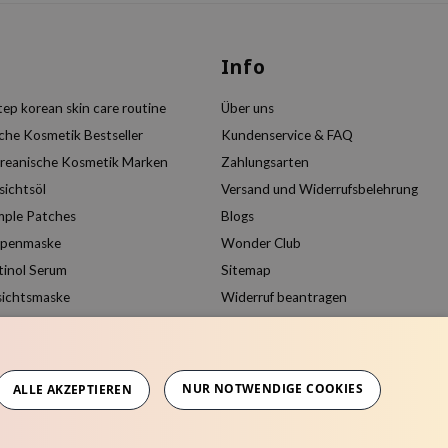
s
Info
ep korean skin care routine
Über uns
che Kosmetik Bestseller
Kundenservice & FAQ
reanische Kosmetik Marken
Zahlungsarten
sichtsöl
Versand und Widerrufsbelehrung
mple Patches
Blogs
ppenmaske
Wonder Club
tinol Serum
Sitemap
sichtsmaske
Widerruf beantragen
Kundenkonto anlegen
Produkte vergleichen
NUR NOTWENDIGE COOKIES
ALLE AKZEPTIEREN