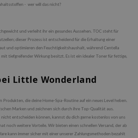
altsstoffen - wer will das nicht?
ichgewicht und verleiht ihr ein gesundes Aussehen. TOC steht für
utzellen; dieser Prozess ist entscheidend für die Erhaltung einer
aut und optimieren den Feuchtigkeitshaushalt, während Centella
 tiefgreifender Wirkung besitzt. Es ist ein idealer Toner für fettige,
ei Little Wonderland
an Produkten, die deine Home-Spa-Routine auf ein neues Level heben.
chen Marken und zeichnen sich durch ihre Top-Qualität aus.
ch nicht entscheiden können, kannst du dich gerne kostenlos von uns
hat noch weitere Vorteile. Wir bieten einen schnellen Versand, der ab
e Ware kann immer sicher mit einer unserer Zahlungsmethoden bezahlt