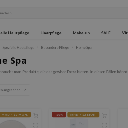
elle Hautpflege
Haarpflege
Make-up
SALE
Vir
Spezielle Hautpflege
Besondere Pflege
Home Spa
e Spa
aucht man Produkte, die das gewisse Extra bieten. In diesen Fällen könnt
en angesehen
MHD < 12 MON.
-10%
MHD < 12 MON.