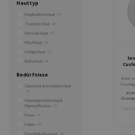
Hauttyp
Empfindliche Haut
(4)
Trockene Haut
(2)
Normale Haut
(2)
Mischhaut
(2)
Fettige Haut
(2)
Seo
Reife Haut
(4)
Cush
SP
Bedürfnisse
Kühlt, s
Feuchtigk
Glanzlose & ermüdete Haut
schäd
(2)
57,99
Grundp
Hyperpigmentierung &
Pigmentflecken
(1)
* Inkl. Mw
Poren
(1)
Falten
(3)
Feuchtigkeitsarmut
(2)