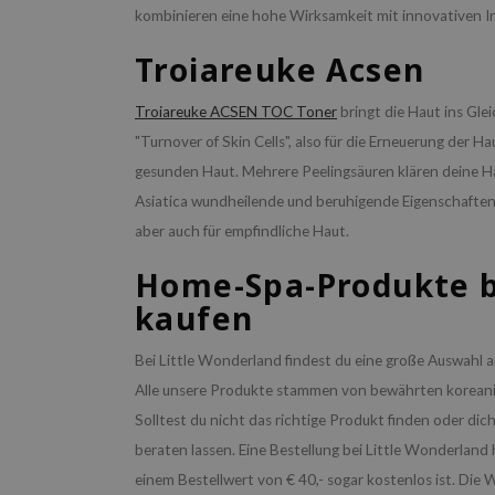
kombinieren eine hohe Wirksamkeit mit innovativen Inh
Troiareuke Acsen
Troiareuke ACSEN TOC Toner
bringt die Haut ins Gle
"Turnover of Skin Cells", also für die Erneuerung der Ha
gesunden Haut. Mehrere Peelingsäuren klären deine H
Asiatica wundheilende und beruhigende Eigenschaften mit
aber auch für empfindliche Haut.
Home-Spa-Produkte b
kaufen
Bei Little Wonderland findest du eine große Auswahl 
Alle unsere Produkte stammen von bewährten koreanis
Solltest du nicht das richtige Produkt finden oder di
beraten lassen. Eine Bestellung bei Little Wonderland 
einem Bestellwert von € 40,- sogar kostenlos ist. Di