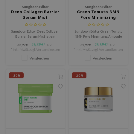
Sungboon Editor
Sungboon Editor
eno
Deep Collagen Barrier
Green Tomato NMN
xsoon
Serum Mist
Pore Minimizing
Ampoule
ack Rouge
Sungboon Editor Deep Collagen
Sungboon Editor Green Tomato
auty of Joseon
Barrier Serum Mist ist ein
NMN Pore Minimizing Ampoule
pflegender Serum Mist, der die
ist eine leichte Ampulle, die die
-1
26,39 €
25,59 €
32,99 €
UVP
31,99 €
UVP
*
*
Frische eines Gesichtssprays
Haut glatter, straffer und
* Inkl. MwSt. zzgl.
Versandkosten
* Inkl. MwSt. zzgl.
Versandkosten
mit den nährenden Vorteilen
frischer wirken lässt, mit einer
borian
eines Serums kombiniert.
Formel, die auf Poren, Elastizität
Vergleichen
Vergleichen
und Hauttextur ausgerichtet
ianclub
ist.
RMA:B
-20%
-20%
leashia
mbuzin
HI
e Potions
essed Moon
ine