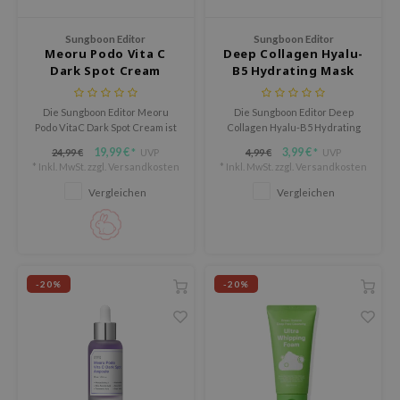
arecipe
Sungboon Editor
Sungboon Editor
neige
Meoru Podo Vita C
Deep Collagen Hyalu-
Dark Spot Cream
B5 Hydrating Mask
CQUEEN
ke P:rem
Die Sungboon Editor Meoru
Die Sungboon Editor Deep
monde
Podo VitaC Dark Spot Cream ist
Collagen Hyalu-B5 Hydrating
eine aufhellende
Mask spendet intensive
19,99 €
3,99 €
24,99 €
UVP
4,99 €
UVP
diheal
*
*
Gesichtscreme, die dunkle
Feuchtigkeit, die tief in die Haut
* Inkl. MwSt. zzgl.
Versandkosten
* Inkl. MwSt. zzgl.
Versandkosten
Flecken reduziert und den
eindringt und langanhaltend
dipeel
Hautton ausgleicht.
wirkt.
Vergleichen
Vergleichen
mebox
ssha
zon
-20%
-20%
onshot
CIFIC
ogen
ripera