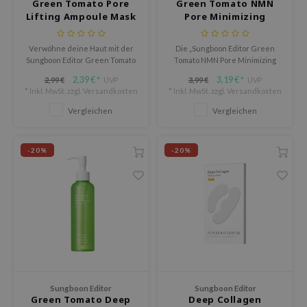
Green Tomato Pore
Green Tomato NMN
Lifting Ampoule Mask
Pore Minimizing
LB
Ampoule Mask
s de BAHA
Verwöhne deine Haut mit der
Die „Sungboon Editor Green
ren
Sungboon Editor Green Tomato
Tomato NMN Pore Minimizing
Pore Lifting Ampoule Mask, die
Ampoule Mask“ ist eine intensiv
2,39 €
3,19 €
2,99 €
UVP
3,99 €
UVP
*
*
ybyred
Anti-Aging-Wirkung und
feuchtigkeitsspendende
* Inkl. MwSt. zzgl.
Versandkosten
* Inkl. MwSt. zzgl.
Versandkosten
Porenpflege in einem Schritt
Ampullen-Gesichtsmaske, die
encia
vereint.
die Haut erfrischt, verfeinert
Vergleichen
Vergleichen
und sichtbar glatter aussehen
udio 17
lässt.
-20%
-20%
ungboon Editor
ly
odance
ja
VEBLUE
Sungboon Editor
Sungboon Editor
o
Green Tomato Deep
Deep Collagen