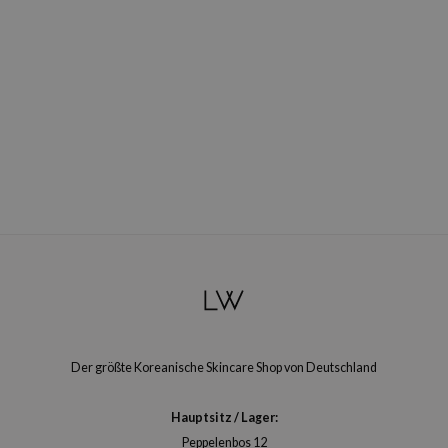
ixir
oel
tras
omatica
owus
 Reju-All
gredients
ydoll
ntellian24
gredients
owpure
owpure
Der größte Koreanische Skincare Shop von Deutschland
ishes
Hauptsitz / Lager:
ine
Peppelenbos 12