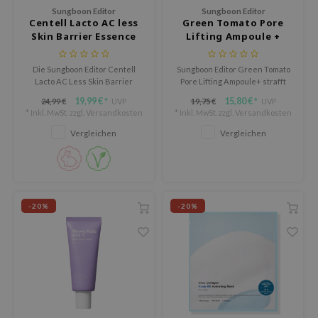
deed Labs
Sungboon Editor
Sungboon Editor
Centell Lacto AC less
Green Tomato Pore
isfree
Skin Barrier Essence
Lifting Ampoule +
ehan
ntree
Die Sungboon Editor Centell
Sungboon Editor Green Tomato
Lacto AC Less Skin Barrier
Pore Lifting Ampoule+ strafft
s Skin
Essence ist eine erfrischende,
und verfeinert mit
19,99 €
15,80 €
24,99 €
UVP
19,75 €
UVP
*
*
hautstärkende Essenz, die
hydrolysiertem Kollagen und
NIK
* Inkl. MwSt. zzgl.
Versandkosten
* Inkl. MwSt. zzgl.
Versandkosten
empfindliche und zu Akne
PHA. Niacinamid hellt auf,
neigende Haut beruhigt und
während Allantoin und Anti
jun
Vergleichen
Vergleichen
regeneriert.
Sebum P beruhigen und
hydratisieren. Leichte Textur,
solution
zieht schnell ein ohne
miso
Rückstände.
irs
-20%
-20%
avuu
elf
se
dor
gom