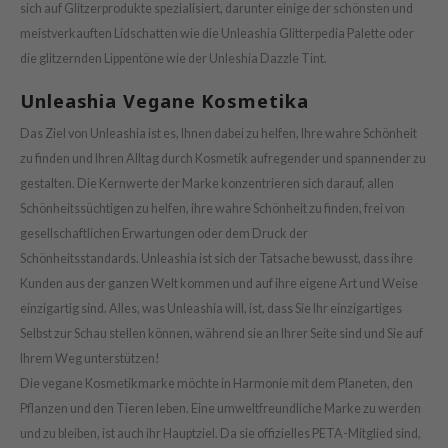
OWERMATE
sich auf Glitzerprodukte spezialisiert, darunter einige der schönsten und
ower Mate
meistverkauften Lidschatten wie die Unleashia Glitterpedia Palette oder
die glitzernden Lippentöne wie der Unleshia Dazzle Tint.
ist
ist
Unleashia Vegane Kosmetika
rka
Das Ziel von Unleashia ist es, Ihnen dabei zu helfen, Ihre wahre Schönheit
rka
zu finden und Ihren Alltag durch Kosmetik aufregender und spannender zu
gestalten. Die Kernwerte der Marke konzentrieren sich darauf, allen
Schönheitssüchtigen zu helfen, ihre wahre Schönheit zu finden, frei von
gesellschaftlichen Erwartungen oder dem Druck der
Schönheitsstandards. Unleashia ist sich der Tatsache bewusst, dass ihre
Kunden aus der ganzen Welt kommen und auf ihre eigene Art und Weise
einzigartig sind. Alles, was Unleashia will, ist, dass Sie Ihr einzigartiges
Selbst zur Schau stellen können, während sie an Ihrer Seite sind und Sie auf
Ihrem Weg unterstützen!
Die vegane Kosmetikmarke möchte in Harmonie mit dem Planeten, den
Pflanzen und den Tieren leben. Eine umweltfreundliche Marke zu werden
und zu bleiben, ist auch ihr Hauptziel. Da sie offizielles PETA-Mitglied sind,