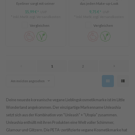
Eyeliner sorgt mit seiner
das jeden Make-up-Look
ixir
flachen Spitze (1mm x 3,5mm) für
aufpeppt. Perfekt für Partys und
15,99 €
9,75 €
UVP
UVP
*
*
Präzision. Cremige, gleitende
Konzerte.
oel
* Inkl. MwSt. zzgl.
Versandkosten
* Inkl. MwSt. zzgl.
Versandkosten
Textur für intensive Farbe in
tras
einem Zug. Wischfest, wasser-
Vergleichen
Vergleichen
und ölfest für langanhaltende
omatica
Perfektion.
owus
 Reju-All
gredients
1
2
ydoll
ntellian24
Am meisten angesehen
gredients
owpure
Deine neueste koreanische vegane Lieblingskosmetikmarke ist im Little
Wonderland angekommen. Der einzigartige Markenname Unleashia
owpure
setzt sich aus der Kombination von "Unleash" + "Utopia" zusammen.
ishes
Unleashia enthüllt mit ihren Produkten eine Welt voller Schimmer,
ine
Glamour und Glitzern. Die PETA-zertifizierte vegane Kosmetikmarke hat