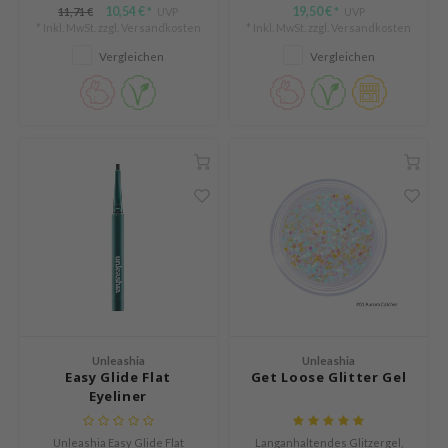
ee
einzigartigen Popcornsirup-
Schimmer- und Matttönen für
10,54 €
19,50 €
11,71 €
UVP
UVP
*
*
Glow.
den täglichen Gebrauch und
* Inkl. MwSt. zzgl.
Versandkosten
* Inkl. MwSt. zzgl.
Versandkosten
nce
besondere Anlässe.
Vergleichen
Vergleichen
AAH
RCELL
EMORLAB
.Melaxin
amisa
nyo
apuri
ture Republic
ev
tseline
Unleashia
Unleashia
 Placosmetics
Easy Glide Flat
Get Loose Glitter Gel
Eyeliner
roid
ecell
Unleashia Easy Glide Flat
Langanhaltendes Glitzergel,