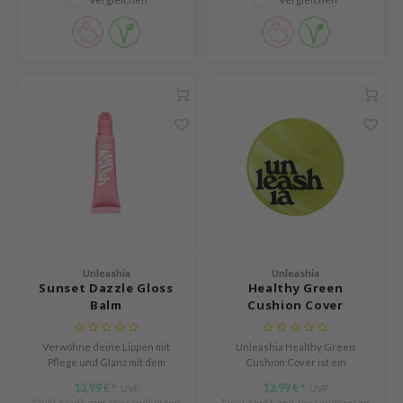
Bundle-Angebot.
ykology
LB
s de BAHA
ren
ybyred
encia
udio 17
ngboon Editor
ly
Unleashia
Unleashia
odance
Sunset Dazzle Gloss
Healthy Green
ja
Balm
Cushion Cover
Verwöhne deine Lippen mit
Unleashia Healthy Green
VEBLUE
Pflege und Glanz mit dem
Cushion Cover ist ein
Unleashia Sunset Dazzle Gloss
langlebiges,
o
13,99 €
13,99 €
UVP
UVP
*
*
Balm – einem getönten,
wiederverwendbares Cushion-
* Inkl. MwSt. zzgl.
Versandkosten
* Inkl. MwSt. zzgl.
Versandkosten