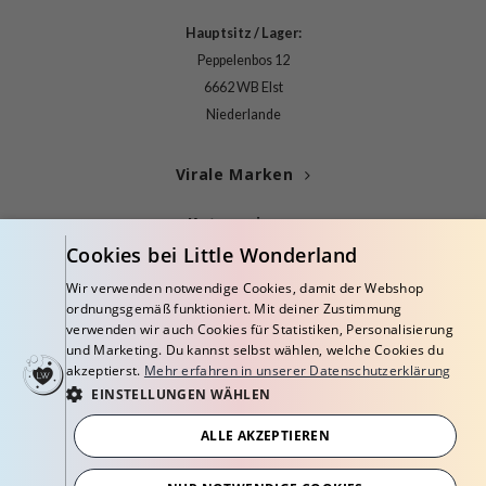
Hauptsitz / Lager:
Peppelenbos 12
6662 WB Elst
Niederlande
Virale Marken
Kategorien
Cookies bei Little Wonderland
Blogs
Wir verwenden notwendige Cookies, damit der Webshop
ordnungsgemäß funktioniert. Mit deiner Zustimmung
Info
verwenden wir auch Cookies für Statistiken, Personalisierung
und Marketing. Du kannst selbst wählen, welche Cookies du
akzeptierst.
Mehr erfahren in unserer Datenschutzerklärung
EINSTELLUNGEN WÄHLEN
ALLE AKZEPTIEREN
© Copyright 2026 Little Wonderland - Korean skincare specialized store in
Europe