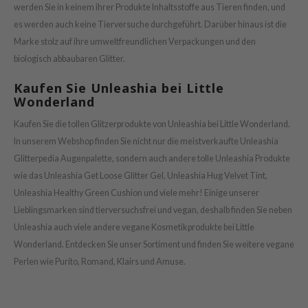
werden Sie in keinem ihrer Produkte Inhaltsstoffe aus Tieren finden, und
es werden auch keine Tierversuche durchgeführt. Darüber hinaus ist die
Marke stolz auf ihre umweltfreundlichen Verpackungen und den
biologisch abbaubaren Glitter.
Kaufen Sie Unleashia bei Little
Wonderland
Kaufen Sie die tollen Glitzerprodukte von Unleashia bei Little Wonderland.
In unserem Webshop finden Sie nicht nur die meistverkaufte Unleashia
Glitterpedia Augenpalette, sondern auch andere tolle Unleashia Produkte
wie das Unleashia Get Loose Glitter Gel, Unleashia Hug Velvet Tint,
Unleashia Healthy Green Cushion und viele mehr! Einige unserer
Lieblingsmarken sind tierversuchsfrei und vegan, deshalb finden Sie neben
Unleashia auch viele andere vegane Kosmetikprodukte bei Little
Wonderland. Entdecken Sie unser Sortiment und finden Sie weitere vegane
Perlen wie Purito, Romand, Klairs und Amuse.