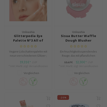
arecipe
neige
CQUEEN
ke P:rem
Unleashia
Unleashia
monde
Glitterpedia Eye
Sisua Butter Waffle
Palette N°3 All of
Dough Blusher
diheal
Coralpink
dipeel
Vegane Lidschattenpalette mit
Ein feuchtigkeitsspendendes
neun verschiedenen Glitzer-,
Rouge, das mit pflanzlichen
mebox
Schimmer- und Matttönen für
Ölen angereichert ist und für
19,31 €
12,30 €
UVP
13,67 €
UVP
*
*
ssha
den täglichen Gebrauch und
einen natürlichen Rotton sorgt.
* Inkl. MwSt. zzgl.
Versandkosten
* Inkl. MwSt. zzgl.
Versandkosten
besondere Anlässe.
zon
Vergleichen
Vergleichen
onshot
CIFIC
ogen
-20%
ripera