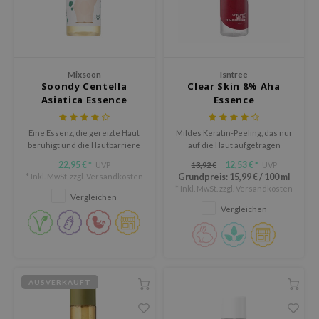
ora
ua
IO
xir
Mixsoon
Isntree
Soondy Centella
Clear Skin 8% Aha
lorgram
Asiatica Essence
Essence
IN&LAB
Eine Essenz, die gereizte Haut
Mildes Keratin-Peeling, das nur
ling Bird
beruhigt und die Hautbarriere
auf die Haut aufgetragen
stärkt.
werden muss, um Keratin zu
CREA &Honey
22,95 €
12,53 €
UVP
13,92 €
UVP
*
*
entfernen und die Haut
* Inkl. MwSt. zzgl.
Versandkosten
Grundpreis:
15,99 €
/
100 ml
flexibler zu machen
edly
* Inkl. MwSt. zzgl.
Versandkosten
Vergleichen
Tir
Vergleichen
jar
SE
dicube
AUSVERKAUFT
the
ykology