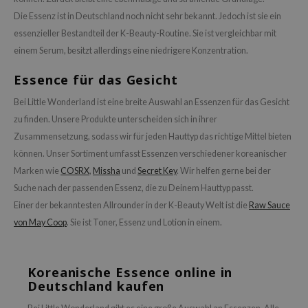
Die Essenz ist in Deutschland noch nicht sehr bekannt. Jedoch ist sie ein
essenzieller Bestandteil der K-Beauty-Routine. Sie ist vergleichbar mit
einem Serum, besitzt allerdings eine niedrigere Konzentration.
Essence für das Gesicht
Bei Little Wonderland ist eine breite Auswahl an Essenzen für das Gesicht
zu finden. Unsere Produkte unterscheiden sich in ihrer
Zusammensetzung, sodass wir für jeden Hauttyp das richtige Mittel bieten
können. Unser Sortiment umfasst Essenzen verschiedener koreanischer
Marken wie
COSRX
,
Missha
und
Secret Key
. Wir helfen gerne bei der
Suche nach der passenden Essenz, die zu Deinem Hauttyp passt.
Einer der bekanntesten Allrounder in der K-Beauty Welt ist die
Raw Sauce
von May Coop
. Sie ist Toner, Essenz und Lotion in einem.
Koreanische Essence online in
Deutschland kaufen