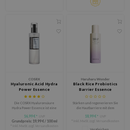
olio
oir
ude House
ecipe
dia
 Skin
odal
nskin
ruharu Wonder
COSRX
Haruharu Wonder
Hyaluronic Acid Hydra
Black Rice Probiotics
imish
Power Essence
Barrier Essence
ika Holika
GGEE
Die COSRX Hyaluronsäure
Stärken und regenerieren Sie
Hydra Power Essence ist eine
die Hautbarriere mit dem
iyoon
feuchtigkeitsspendende
Haruharu Wonder Black Rice
16,99 €
18,99 €
UVP
UVP
*
*
Essenz, die den
Probiotics Barrier Essence,
Grundpreis:
19,99 €
/
100 ml
* Inkl. MwSt. zzgl.
Versandkosten
m From
Feuchtigkeitsgehalt deiner
einer nährstoffreichen Formel,
* Inkl. MwSt. zzgl.
Versandkosten
Haut erhöht und ihn
die tief hydratisiert, festigt und
Vergleichen