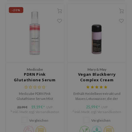
tch Me Patch
-20%
ZIGAE MANSION
e-Day's You
SECRET
nell
ndsay
QUALBERRY
YTH
Medicube
Mary & May
PDRN Pink
Vegan Blackberry
ka
Glutathione Serum
Complex Cream
Mist
Essence
nhalla
Medicube PDRN Pink
Enthält Heidelbeerextrakt und
AYE
Glutathione Serum Mist
blaues Lotuswasser, die der
spendet Feuchtigkeit, beruhigt
Haut Feuchtigkeit spenden, sie
ganifect
19,19 €
25,99 €
23,99 €
UVP
UVP
*
*
und lindert Reizungen. Der
weich machen und der
* Inkl. MwSt. zzgl.
Versandkosten
* Inkl. MwSt. zzgl.
Versandkosten
ernative Stereo
leichte Sprühnebel stärkt die
Hautalterung entgegenwirken.
Hautbarriere und verleiht
Vergleichen
Vergleichen
ee
Strahlkraft. Ideal für
empfindliche Haut.
nce