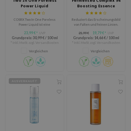
Two In One Poreless
Fermented Complex 94
Power Liquid
Boosting Essence
me By Mi
B
COSRX Two In One Poreless
Reduziert das Erscheinungsbild
ank You Farmer
Power Liquid ist eine
von Falten und feinen Linien.
ölbekämpfende Flüssigkeit, die
23,99 €
19,79 €
UVP
21,99 €
UVP
e Face Shop
*
*
verstopfte Poren klärt.
Grundpreis:
30,99 €
/
100 ml
Grundpreis:
14,66 €
/
100 ml
e Plant Base
* Inkl. MwSt. zzgl.
Versandkosten
* Inkl. MwSt. zzgl.
Versandkosten
Vergleichen
Vergleichen
e Saem
A'M
 Cool For School
rriden
AUSVERKAUFT
oiareuke
icharm
lcos Kwailnara
dah
rd