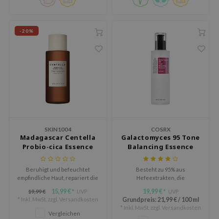
AAH
RCELL
-20%
EMORLAB
.Melaxin
amisa
nyo
apuri
ture Republic
SKIN1004
COSRX
ev
Madagascar Centella
Galactomyces 95 Tone
Probio-cica Essence
Balancing Essence
tseline
Toner
 Placosmetics
Beruhigt und befeuchtet
Besteht zu 95% aus
empfindliche Haut, repariert die
Hefeextrakten, die
roid
Hautbarriere und verbessert
Hautverfärbungen und
15,99 €
19,99 €
19,99 €
UVP
UVP
*
*
die Geschmeidigkeit.
Pigmentierungen aufhellen und
ecell
* Inkl. MwSt. zzgl.
Versandkosten
Grundpreis:
21,99 €
/
100 ml
die Hautalterung
* Inkl. MwSt. zzgl.
Versandkosten
verlangsamen. Sie spendet
ixir
Vergleichen