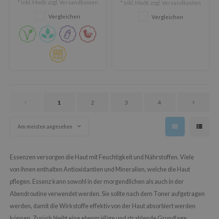
ower Mate
* Inkl. MwSt. zzgl.
Versandkosten
* Inkl. MwSt. zzgl.
Versandkosten
phytonziden Komponente.
ist
Vergleichen
Vergleichen
ist
rka
rka
1
2
3
4
Am meisten angesehen
Essenzen versorgen die Haut mit Feuchtigkeit und Nährstoffen. Viele
von ihnen enthalten Antioxidantien und Mineralien, welche die Haut
pflegen. Essenz kann sowohl in der morgendlichen als auch in der
Abendroutine verwendet werden. Sie sollte nach dem Toner aufgetragen
werden, damit die Wirkstoffe effektiv von der Haut absorbiert werden
können. Zurück bleibt eine ebenmäßige und strahlende Grundlage.