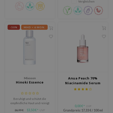
Feuchtigkeit und hellt müde,
Vergleichen
oel
fahle Haut auf.
tras
omatica
owus
-50%
MHD < 6 MON.
 Reju-All
gredients
ydoll
ntellian24
gredients
owpure
Anua Peach 70%
Mixsoon
Hinoki Essence
owpure
Niacinamide Serum
(FS)
ishes
ine
Beruhigt und schützt die
empfindliche Haut und reinigt
OWERMATE
0,00 €
UVP
*
und beruhigt die zu Akne
13,50 €
26,99 €
UVP
Grundpreis:
17,33 €
/
100 ml
*
neigende Haut mit seiner