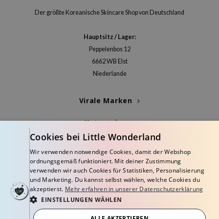
Der größte Koreanische Skincare Shop von Deutschland
Hauptsitz / Lager:
Peppelenbos 12
6662 WB Elst
Niederlande
Virale Marken
Kategorien
Cookies bei Little Wonderland
Blogs
Wir verwenden notwendige Cookies, damit der Webshop
ordnungsgemäß funktioniert. Mit deiner Zustimmung
Info
verwenden wir auch Cookies für Statistiken, Personalisierung
und Marketing. Du kannst selbst wählen, welche Cookies du
akzeptierst.
Mehr erfahren in unserer Datenschutzerklärung
EINSTELLUNGEN WÄHLEN
ALLE AKZEPTIEREN