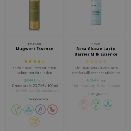
LB
s de BAHA
ren
ybyred
I'm From
iUNIK
encia
Mugwort Essence
Beta Glucan Lacto
udio 17
Barrier Milk Essence
Miniature
ngboon Editor
Enthält 100% konzentrierten
Die iUNIK Beta Glucan Lacto
ly
Beifuß-Extrakt aus dem
Barrier Milk Essence Miniature
Landkreis Ganghwa.
ist eine hydratisierende Milk
odance
39,99 €
8,99 €
UVP
UVP
*
*
Essence, die hilft, die
Grundpreis:
23,74 €
/
100 ml
* Inkl. MwSt. zzgl.
Versandkosten
Hautbarriere zu stärken und
ja
* Inkl. MwSt. zzgl.
Versandkosten
die Haut intensiv zu pflegen.
Vergleichen
Vergleichen
VEBLUE
o
use of Hur