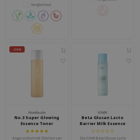
deed Labs
einschließt, damit die
glättet.
Vergleichen
Feuchtigkeit nicht verdunstet.
isfree
ehan
ntree
s Skin
NIK
-20%
jun
solution
miso
irs
avuu
elf
Numbuzin
iUNIK
se
No.3 Super Glowing
Beta Glucan Lacto
Essence Toner
Barrier Milk Essence
dor
gom
Angereichert mit 50 Arten von
Die iUNIK Beta Glucan Lacto