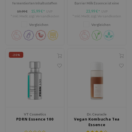
fermentierten Inhaltsstoffen
Barrier Milk Essence ist eine
arecipe
zur Optimierung der
hydratisierende Milk Essence,
15,99 €
23,99 €
19,99 €
UVP
UVP
*
*
Hautgesundheit.
die hilft, die Hautbarriere zu
neige
* Inkl. MwSt. zzgl.
Versandkosten
* Inkl. MwSt. zzgl.
Versandkosten
stärken und die Haut intensiv
zu pflegen.
CQUEEN
Vergleichen
Vergleichen
ke P:rem
monde
diheal
-20%
dipeel
mebox
ssha
zon
onshot
CIFIC
VT Cosmetics
Dr. Ceuracle
ogen
PDRN Essence 100
Vegan Kombucha Tea
ripera
Essence