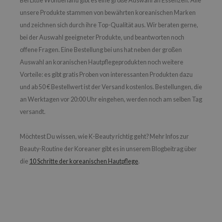
Bei Little Wonderland gibt es eine große Auswahl an Essenzen. Alle
unsere Produkte stammen von bewährten koreanischen Marken
und zeichnen sich durch ihre Top-Qualität aus. Wir beraten gerne,
bei der Auswahl geeigneter Produkte, und beantworten noch
offene Fragen. Eine Bestellung bei uns hat neben der großen
Auswahl an koranischen Hautpflegeprodukten noch weitere
Vorteile: es gibt gratis Proben von interessanten Produkten dazu
und ab 50 € Bestellwert ist der Versand kostenlos. Bestellungen, die
an Werktagen vor 20:00 Uhr eingehen, werden noch am selben Tag
versandt.
Möchtest Du wissen, wie K-Beauty richtig geht? Mehr Infos zur
Beauty-Routine der Koreaner gibt es in unserem Blogbeitrag über
die
10 Schritte der koreanischen Hautpflege
.