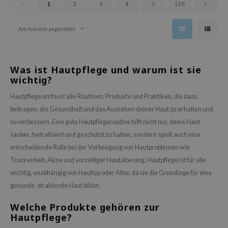
ower Mate
1
2
3
4
5
128
ist
Am meisten angesehen
ist
rka
rka
Was ist Hautpflege und warum ist sie
wichtig?
Hautpflege umfasst alle Routinen, Produkte und Praktiken, die dazu
beitragen, die Gesundheit und das Aussehen deiner Haut zu erhalten und
zu verbessern. Eine gute Hautpflegeroutine hilft nicht nur, deine Haut
sauber, hydratisiert und geschützt zu halten, sondern spielt auch eine
entscheidende Rolle bei der Vorbeugung von Hautproblemen wie
Trockenheit, Akne und vorzeitiger Hautalterung. Hautpflege ist für alle
wichtig, unabhängig von Hauttyp oder Alter, da sie die Grundlage für eine
gesunde, strahlende Haut bildet.
Welche Produkte gehören zur
Hautpflege?