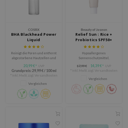
AAH
RCELL
EMORLAB
COSRX
Beauty of Joseon
BHA Blackhead Power
Relief Sun : Rice +
.Melaxin
Liquid
Probiotics SPF50+
amisa
PA++++
nyo
Reinigt die Poren und entfernt
Hypoallergenes
abgestorbene Hautzellen und
Sonnenschutzmittel,
apuri
Mitesser mit BHA.
angereichert mit Ginseng-
20,99 €
14,39 €
UVP
17,99 €
UVP
*
*
Extrakt und grünem Tee
ture Republic
Grundpreis:
29,99 €
/
100 ml
* Inkl. MwSt. zzgl.
Versandkosten
* Inkl. MwSt. zzgl.
Versandkosten
Vergleichen
ev
Vergleichen
tseline
 Placosmetics
roid
ecell
ixir