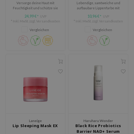
 Althea
Versorge deine Haut mit
Lebendige, samtweiche und
Feuchtigkeit und schütze sie
aufbaubare Lippenfarbe mit
n Skin
mit dem Purito Seoul Mighty
Verwischungseffekt und
24,99 €
10,96 €
UVP
UVP
*
*
Bamboo Panthenol Serum –
pflegenden Inhaltsstoffen.
ry May
* Inkl. MwSt. zzgl.
Versandkosten
* Inkl. MwSt. zzgl.
Versandkosten
einer kraftvollen Kombination
aus koreanischem Damyang-
 Cosmetics
Vergleichen
Vergleichen
Bambus, Panthenol und Ectoin.
in1004
ne Less
ib
ndal
llaMonster
guhara
ctor.G
ach C
tish M
Laneige
Haruharu Wonder
Dew Care
Lip Sleeping Mask EX
Black Rice Probiotics
Barrier NAD+ Serum
sil