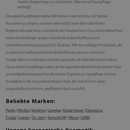
dunkle Augenringe zu reduzieren. Warum ist Hautpflege
wichtig?
Eine gute Hautpflegeroutine hilft deiner Haut nicht nur, ihr bestes
Aussehen zu zeigen, sondern unterstützt auch den natürlichen
Regenerationsprozess und stärkt die Hautbarriere. Das macht deine Haut
widerstandsfähiger gegen schädliche äußere Einflüsse wie
Umweltverschmutzung und UV-Strahlen. Mit den richtigen Produkten, die
zu deinem Hauttyp und deinen Bedürfnissen passen, kannst du
Hautprobleme vorbeugen und eine gesunde, strahlende Haut erhalten.
Passe deine Hautpflegeroutine an die speziellen Bedürfnisse deiner Haut
an und bleib konsequent für die besten Ergebnisse. Hautpflege ist eine
Investition in die Gesundheit deiner Haut, die sich in Form einer
langanhaltend schönen, gepflegten Haut auszahlt.
Beliebte Marken:
Purito
|
Missha
|
Innisfree
|
Laneige
|
Etude House
|
Elizavecca
Frudia
|
Lagom
|
Dr. Jart+
|
Some By Mi
|
Mizon
|
iUNIK