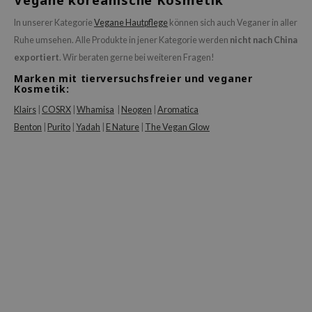
Vegane koreanische Kosmetik
In unserer Kategorie
Vegane Hautpflege
können sich auch Veganer in aller
Ruhe umsehen. Alle Produkte in jener Kategorie werden
nicht nach China
exportiert
. Wir beraten gerne bei weiteren Fragen!
Marken mit tierversuchsfreier und veganer
Kosmetik:
Klairs
|
COSRX
|
Whamisa
|
Neogen
|
Aromatica
Benton
|
Purito
|
Yadah
|
E Nature
|
The Vegan Glow