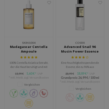
Süßholz
rperpflege
 Lab
Niacinamid
ppenpflege
lflower
Bakuchiol
cessoires
nton
Beta-glucan
ni-Kosmetik
Plain
Centella asiatica
hrungsergänzungsmittel
najour
PDRN
SKIN1004
COSRX
schenksets
 Wishtrend
Madagascar Centella
Advanced Snail 96
Azelaic acid
Ampoule
Mucin Power Essence
limax
Mandelic Acid
SRX
100% Centella Asiatica Extrakt,
Eine feuchtigkeitsspendende
der die Haut beruhigt und mit
Essenz, die zu 96% aus
riya
Feuchtigkeit versorgt.
Schneckensekret-Filtrat
5,60 €
18,89 €
15,99 €
UVP
20,99 €
UVP
*
*
wytree
besteht.
* Inkl. MwSt. zzgl.
Versandkosten
Grundpreis:
26,99 €
/
100 ml
* Inkl. MwSt. zzgl.
Versandkosten
 Ceuracle
Vergleichen
Vergleichen
ila Co
zavecca
bryolisse