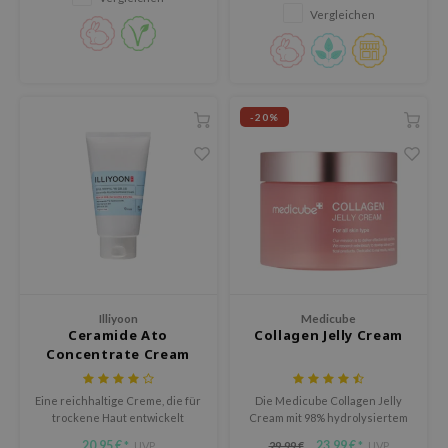
Vergleichen
arecipe
neige
CQUEEN
ke P:rem
-20%
monde
diheal
dipeel
mebox
ssha
zon
Illiyoon
Medicube
onshot
Ceramide Ato
Collagen Jelly Cream
Concentrate Cream
CIFIC
ogen
Eine reichhaltige Creme, die für
Die Medicube Collagen Jelly
trockene Haut entwickelt
Cream mit 98% hydrolysiertem
ripera
wurde und viele
Kollagen und Hyaluronsäure
20,95 €
23,99 €
UVP
29,99 €
UVP
*
*