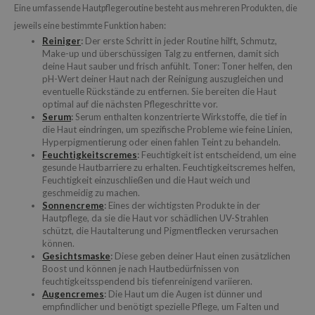
Eine umfassende Hautpflegeroutine besteht aus mehreren Produkten, die
jeweils eine bestimmte Funktion haben:
Reiniger
:
Der erste Schritt in jeder Routine hilft, Schmutz,
Make-up und überschüssigen Talg zu entfernen, damit sich
deine Haut sauber und frisch anfühlt. Toner: Toner helfen, den
pH-Wert deiner Haut nach der Reinigung auszugleichen und
eventuelle Rückstände zu entfernen. Sie bereiten die Haut
optimal auf die nächsten Pflegeschritte vor.
Serum
:
Serum enthalten konzentrierte Wirkstoffe, die tief in
die Haut eindringen, um spezifische Probleme wie feine Linien,
Hyperpigmentierung oder einen fahlen Teint zu behandeln.
Feuchtigkeitscremes
:
Feuchtigkeit ist entscheidend, um eine
gesunde Hautbarriere zu erhalten. Feuchtigkeitscremes helfen,
Feuchtigkeit einzuschließen und die Haut weich und
geschmeidig zu machen.
Sonnencreme
:
Eines der wichtigsten Produkte in der
Hautpflege, da sie die Haut vor schädlichen UV-Strahlen
schützt, die Hautalterung und Pigmentflecken verursachen
können.
Gesichtsmaske
:
Diese geben deiner Haut einen zusätzlichen
Boost und können je nach Hautbedürfnissen von
feuchtigkeitsspendend bis tiefenreinigend variieren.
Augencremes
:
Die Haut um die Augen ist dünner und
empfindlicher und benötigt spezielle Pflege, um Falten und