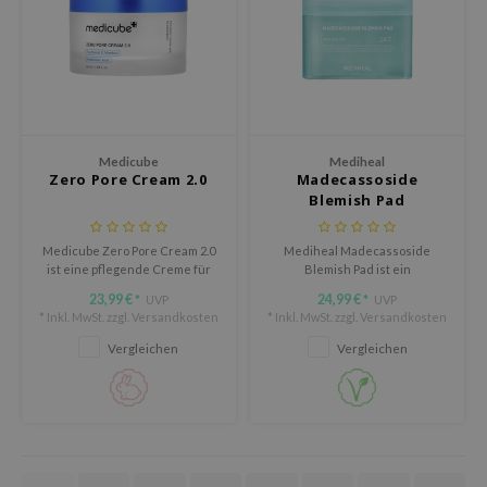
oel
tras
omatica
owus
 Reju-All
Medicube
Mediheal
Zero Pore Cream 2.0
Madecassoside
gredients
Blemish Pad
ydoll
Medicube Zero Pore Cream 2.0
Mediheal Madecassoside
ntellian24
ist eine pflegende Creme für
Blemish Pad ist ein
gredients
Haut mit sichtbaren Poren,
beruhigendes Toner Pad für
23,99 €
24,99 €
UVP
UVP
*
*
ungleichmäßiger Textur und
Haut mit Unreinheiten,
* Inkl. MwSt. zzgl.
Versandkosten
* Inkl. MwSt. zzgl.
Versandkosten
owpure
einem fahlen Erscheinungsbild.
Rötungen und einem
ungleichmäßigen Teint.
Vergleichen
Vergleichen
owpure
ishes
ine
OWERMATE