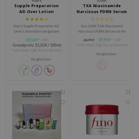
Klairs
iUNIK
ora
Supple Preparation
TXA Niacinamide
All-Over Lotion
Narcissus PDRN Serum
ua
IO
Klairs Supple Preparation All-
Das iUNIK TXA Niacinamid
Over Lotion kann am ganzen
Narcissus PDRN Serum ist ein
xir
Körper verwendet werden: als
hochwirksames
28,50 €
19,99 €
UVP
24,99 €
UVP
*
*
lorgram
Gesichtscreme, Körpercreme
Aufhellungsserum gegen
Grundpreis:
11,20 €
/
100 ml
* Inkl. MwSt. zzgl.
Versandkosten
oder Handcreme.
stumpfe Haut, dunkle Flecken
* Inkl. MwSt. zzgl.
Versandkosten
IN&LAB
und einen ungleichmäßigen
Vergleichen
Teint.
Vergleichen
ling Bird
CREA &Honey
edly
Tir
jar
SE
dicube
the
ykology