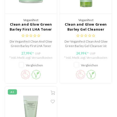
olio
oir
ude House
Veganifect
Veganifect
Clean and Glow Green
Clean and Glow Green
ecipe
Barley First LHA Toner
Barley Gel Cleanser
Pad
dia
Die Veganifect Clean And Glow
Der Veganifect Clean And Glow
 Skin
Green Barley First LHA Toner
Green Barley Gel Cleanser ist
Pads sind sanfte,
ein sanfter Gelreiniger, der die
odal
27,99 €
24,99 €
UVP
UVP
*
*
feuchtigkeitsspendende Pads,
Haut gründlich reinigt und die
* Inkl. MwSt. zzgl.
Versandkosten
* Inkl. MwSt. zzgl.
Versandkosten
die die Haut mild exfolieren und
Textur verfeinert, ohne zu
nskin
intensiv pflegen.
reizen.
Vergleichen
Vergleichen
ruharu Wonder
imish
ika Holika
A1
GGEE
iyoon
m From