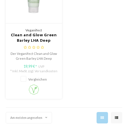
deed Labs
isfree
ehan
ntree
Veganifect
Clean and Glow Green
s Skin
Barley LHA Deep
NIK
Cleansing Foam
jun
Der Veganifect Clean and Glow
Green Barley LHA Deep
solution
Cleansing Foam reinigt sanft
19,99 €
UVP
*
und dennoch gründlich.
miso
* Inkl. MwSt. zzgl.
Versandkosten
Vergleichen
irs
avuu
elf
se
dor
Am meisten angesehen
gom