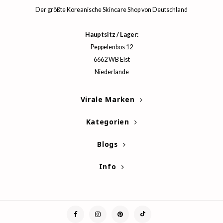
itfee
Der größte Koreanische Skincare Shop von Deutschland
oré
rito SEOUL
Hauptsitz / Lager:
Peppelenbos 12
unkang Yul
6662 WB Elst
l Barrier
Niederlande
:P
hto Mentholatum
Virale Marken
mand
Kategorien
und Lab
cret Key
Blogs
iseido
Info
ris
infood
inRx LAB
P