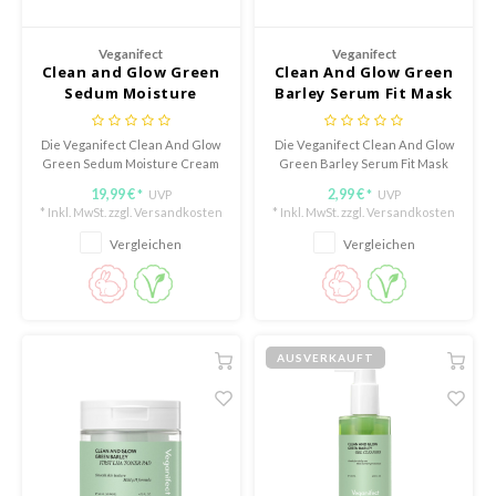
Süßholz
rperpflege
 Lab
Niacinamid
Veganifect
Veganifect
ppenpflege
lflower
Clean and Glow Green
Clean And Glow Green
Bakuchiol
Sedum Moisture
Barley Serum Fit Mask
cessoires
nton
Cream
Beta-glucan
ni-Kosmetik
Plain
Die Veganifect Clean And Glow
Die Veganifect Clean And Glow
Centella asiatica
Green Sedum Moisture Cream
Green Barley Serum Fit Mask
hrungsergänzungsmittel
najour
ist eine leichte,
ist eine milde, hypoallergene
PDRN
19,99 €
2,99 €
UVP
UVP
*
*
feuchtigkeitsspendende
Tuchmaske, die die Haut
schenksets
 Wishtrend
* Inkl. MwSt. zzgl.
Versandkosten
* Inkl. MwSt. zzgl.
Versandkosten
Azelaic acid
Gesichtscreme, die die Haut
intensiv mit Feuchtigkeit
limax
intensiv pflegt und beruhigt.
versorgt und beruhigt.
Vergleichen
Vergleichen
Mandelic Acid
SRX
riya
wytree
AUSVERKAUFT
 Ceuracle
ila Co
zavecca
bryolisse