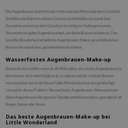
me By Mi
Die Augenbrauen sind eines der markantesten Merkmale eines Gesichts.
B
Sie bilden den Rahmen deines Gesichts und beeinflussen somit dein
ank You Farmer
Aussehen und lassen dein Gesicht erst richtig zur Geltung kommen.
e Face Shop
Verwende ein gutes Augenbrauengel, um deine Brauen zu fixieren. Das
bei Little Wonderland erhältliche Augenbrauen-Make-up verleiht deinen
e Plant Base
Brauen ein natürliches, gut definiertes Aussehen.
e Saem
Wasserfestes Augenbrauen-Make-up
A'M
 Cool For School
Kennst du das Gefühl, wenn du dir Mühe gibst, um schöne Augenbrauen zu
bekommen, doch dann fängt es an zu regnen und die schönen Brauen
rriden
verschwinden durch die Nässe? Little Wonderland hat eine großartige
oiareuke
Lösung für dieses Problem! Wasserfestes Augenbrauen-Makeup lassen
icharm
deine Augenbrauen den ganzen Tag über perfekt aussehen, ganz gleich ob
lcos Kwailnara
Regen, Sonne oder Sturm.
dah
Das beste Augenbrauen-Make-up bei
Little Wonderland
rd