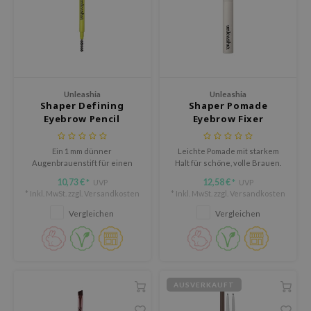
arecipe
neige
CQUEEN
ke P:rem
Unleashia
Unleashia
monde
Shaper Defining
Shaper Pomade
Eyebrow Pencil
Eyebrow Fixer
diheal
dipeel
Ein 1 mm dünner
Leichte Pomade mit starkem
mebox
Augenbrauenstift für einen
Halt für schöne, volle Brauen.
definierten, aber natürlich
10,73 €
12,58 €
UVP
UVP
*
*
ssha
aussehenden Brauenlook.
* Inkl. MwSt. zzgl.
Versandkosten
* Inkl. MwSt. zzgl.
Versandkosten
zon
Vergleichen
Vergleichen
onshot
CIFIC
ogen
AUSVERKAUFT
ripera