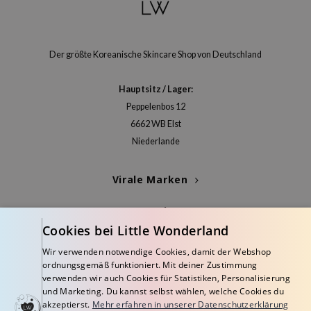
ora
ua
IO
Der größte Koreanische Skincare Shop von Deutschland
xir
Hauptsitz / Lager:
lorgram
Peppelenbos 12
IN&LAB
6662 WB Elst
ling Bird
Niederlande
CREA &Honey
Virale Marken
edly
Tir
Kategorien
jar
Cookies bei Little Wonderland
Blogs
SE
Wir verwenden notwendige Cookies, damit der Webshop
ordnungsgemäß funktioniert. Mit deiner Zustimmung
dicube
Info
verwenden wir auch Cookies für Statistiken, Personalisierung
the
und Marketing. Du kannst selbst wählen, welche Cookies du
akzeptierst.
Mehr erfahren in unserer Datenschutzerklärung
ykology