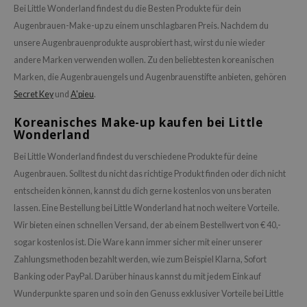
 Althea
Bei Little Wonderland findest du die Besten Produkte für dein
Augenbrauen-Make-up zu einem unschlagbaren Preis. Nachdem du
n Skin
unsere Augenbrauenprodukte ausprobiert hast, wirst du nie wieder
ry May
andere Marken verwenden wollen. Zu den beliebtesten koreanischen
 Cosmetics
Marken, die Augenbrauengels und Augenbrauenstifte anbieten, gehören
in1004
Secret Key
und
A'pieu
.
ne Less
Koreanisches Make-up kaufen bei Little
Wonderland
ib
ndal
Bei Little Wonderland findest du verschiedene Produkte für deine
Augenbrauen. Solltest du nicht das richtige Produkt finden oder dich nicht
llaMonster
entscheiden können, kannst du dich gerne kostenlos von uns beraten
guhara
lassen. Eine Bestellung bei Little Wonderland hat noch weitere Vorteile.
ctor.G
Wir bieten einen schnellen Versand, der ab einem Bestellwert von € 40,-
ach C
sogar kostenlos ist. Die Ware kann immer sicher mit einer unserer
Zahlungsmethoden bezahlt werden, wie zum Beispiel Klarna, Sofort
tish M
Banking oder PayPal. Darüber hinaus kannst du mit jedem Einkauf
Dew Care
Wunderpunkte sparen und so in den Genuss exklusiver Vorteile bei Little
sil