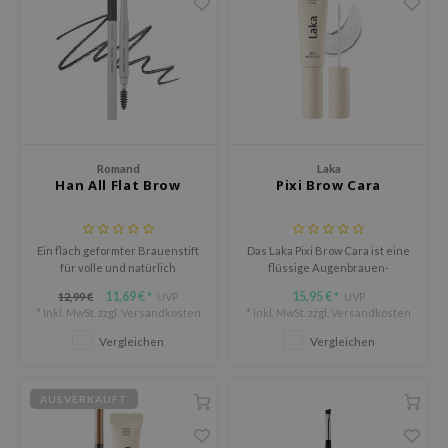
olio
oir
ude House
ecipe
dia
Romand
Laka
 Skin
Han All Flat Brow
Pixi Brow Cara
odal
nskin
Ein flach geformter Brauenstift
Das Laka Pixi Brow Cara ist eine
ruharu Wonder
für volle und natürlich
flüssige Augenbrauen-
aussehende Brauen.
Mascara, die jedes Haar sanft
imish
11,69 €
15,95 €
12,99 €
UVP
UVP
*
*
anhebt, definiert und fixiert –
* Inkl. MwSt. zzgl.
Versandkosten
* Inkl. MwSt. zzgl.
Versandkosten
für ein natürlich gepflegtes
ika Holika
Ergebnis.
Vergleichen
Vergleichen
GGEE
iyoon
AUSVERKAUFT
m From