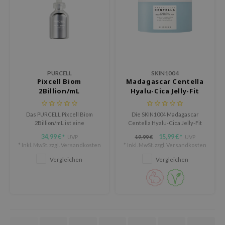
oel
tras
omatica
owus
 Reju-All
PURCELL
SKIN1004
Pixcell Biom
Madagascar Centella
gredients
2Billion/mL
Hyalu-Cica Jelly-Fit
Ampoule Pad
ydoll
Das PURCELL Pixcell Biom
Die SKIN1004 Madagascar
ntellian24
2Billion/mL ist eine
Centella Hyalu-Cica Jelly-Fit
beruhigende Ampulle, die die
Ampoule Pad sind Jelly-Pads,
gredients
34,99 €
15,99 €
UVP
19,99 €
UVP
*
*
Haut stärkt und ihre
die mit
* Inkl. MwSt. zzgl.
Versandkosten
* Inkl. MwSt. zzgl.
Versandkosten
owpure
Regeneration unterstützt.
feuchtigkeitsspendender
Essenz getränkt sind.
Vergleichen
Vergleichen
owpure
ishes
ine
OWERMATE