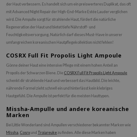
der Haut verbessern. Es handelt sich um ein preiswerteres Duplikat, das oft
mit Advanced Night Repair der High-End-Marke Estée Lauder verglichen
wird. Die Ampulle sorgt für strahlende Haut, fördert die natürliche
Regeneration der Haut und bietet tiefe Nährstoff- und
Feuchtigkeitsversorgung. Natürlich darf dieses Must-Have in unserer
umfangreichen koreanischen Hautpflegekollektion nicht fehlen!
COSRX Full Fit Propolis Light Ampoule
Gönne deiner Haut eine intensive Pflege mit einem hohen Anteil an
Propolis der Schwarzen Biene. Die
COSRX Full Fit Propolis Light Ampoule
schenkt dir strahlende Haut und verbessert das Hautbild. Die leichte,
nährende Formel zieht schnell ein und hinterlässt kein klebriges
Hautgefühl. Die Ampulle ist perfekt für die meisten Hauttypen.
Missha-Ampulle und andere koreanische
Marken
Bei Little Wonderland sind Ampullen verschiedener bekannter Marken wie
Missha
,
Cosrx
und
Troiareuke
zu finden. Alle diese Marken haben