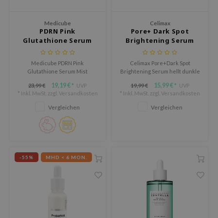
tch Me Patch
ZIGAE MANSION
Medicube
Celimax
PDRN Pink
Pore+ Dark Spot
e-Day's You
Glutathione Serum
Brightening Serum
Mist
SECRET
Medicube PDRN Pink
Celimax Pore+Dark Spot
nell
Glutathione Serum Mist
Brightening Serum hellt dunkle
spendet Feuchtigkeit, beruhigt
Flecken auf und spendet
ndsay
19,19 €
15,99 €
23,99 €
UVP
19,99 €
UVP
*
*
und lindert Reizungen. Der
empfindlicher Haut intensive
* Inkl. MwSt. zzgl.
Versandkosten
* Inkl. MwSt. zzgl.
Versandkosten
QUALBERRY
leichte Sprühnebel stärkt die
Feuchtigkeit.
Hautbarriere und verleiht
Vergleichen
Vergleichen
YTH
Strahlkraft. Ideal für
empfindliche Haut.
ka
nhalla
AYE
-55%
MHD < 6 MON.
ganifect
ernative Stereo
ee
nce