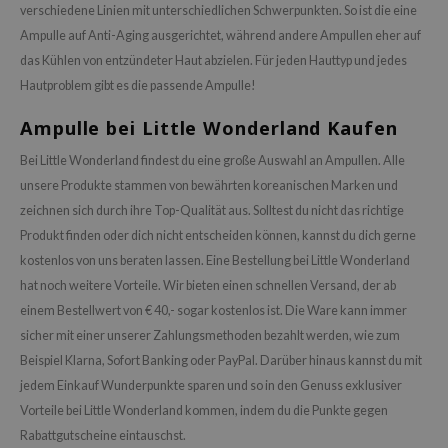
verschiedene Linien mit unterschiedlichen Schwerpunkten. So ist die eine
Ampulle auf Anti-Aging ausgerichtet, während andere Ampullen eher auf
das Kühlen von entzündeter Haut abzielen. Für jeden Hauttyp und jedes
Hautproblem gibt es die passende Ampulle!
Ampulle bei Little Wonderland Kaufen
Bei Little Wonderland findest du eine große Auswahl an Ampullen. Alle
unsere Produkte stammen von bewährten koreanischen Marken und
zeichnen sich durch ihre Top-Qualität aus. Solltest du nicht das richtige
Produkt finden oder dich nicht entscheiden können, kannst du dich gerne
kostenlos von uns beraten lassen. Eine Bestellung bei Little Wonderland
hat noch weitere Vorteile. Wir bieten einen schnellen Versand, der ab
einem Bestellwert von € 40,- sogar kostenlos ist. Die Ware kann immer
sicher mit einer unserer Zahlungsmethoden bezahlt werden, wie zum
Beispiel Klarna, Sofort Banking oder PayPal. Darüber hinaus kannst du mit
jedem Einkauf Wunderpunkte sparen und so in den Genuss exklusiver
Vorteile bei Little Wonderland kommen, indem du die Punkte gegen
Rabattgutscheine eintauschst.