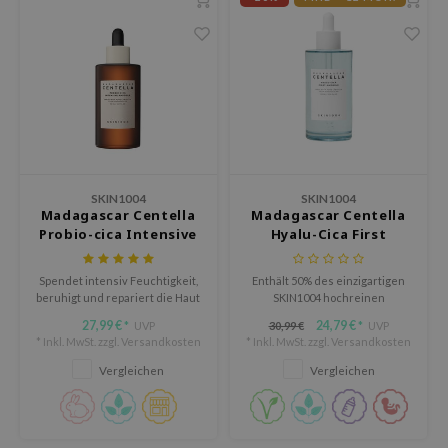
deed Labs
isfree
ehan
ntree
s Skin
NIK
jun
SKIN1004
SKIN1004
Madagascar Centella
Madagascar Centella
solution
Probio-cica Intensive
Hyalu-Cica First
miso
Ampoule
Ampoule
irs
Spendet intensiv Feuchtigkeit,
Enthält 50% des einzigartigen
beruhigt und repariert die Haut
SKIN1004 hochreinen
avuu
und sorgt für ein glattes, nicht
Madagaskar Centella Asiatica-
27,99 €
24,79 €
UVP
30,99 €
UVP
*
*
fettendes Finish.
Extrakts zur Hydratation,
elf
* Inkl. MwSt. zzgl.
Versandkosten
* Inkl. MwSt. zzgl.
Versandkosten
Beruhigung und Stärkung der
Hautbarriere.
Vergleichen
Vergleichen
se
dor
gom