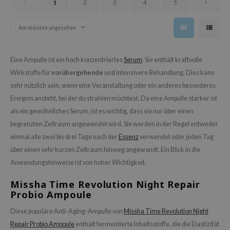
ower Mate
1
2
3
4
5
ist
Am meisten angesehen
ist
rka
Eine Ampulle ist ein hoch konzentriertes
Serum
. Sie enthält kraftvolle
rka
Wirkstoffe für
vorübergehende
und intensivere Behandlung. Dies kann
sehr nützlich sein, wenn eine Veranstaltung oder ein anderes besonderes
Ereignis ansteht, bei der du strahlen möchtest. Da eine Ampulle stärker ist
als ein gewöhnliches Serum, ist es wichtig, dass sie nur über einen
begrenzten Zeitraum angewendet wird. Sie werden in der Regel entweder
einmal alle zwei bis drei Tage nach der
Essenz
verwendet oder jeden Tag
über einen sehr kurzen Zeitraum hinweg angewandt. Ein Blick in die
Anwendungshinweise ist von hoher Wichtigkeit.
Missha Time Revolution Night Repair
Probio Ampoule
Diese populäre Anti-Aging-Ampulle von
Missha Time Revolution Night
Repair Probio Ampoule
enthält fermentierte Inhaltsstoffe, die die Elastizität