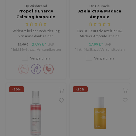
By Wishtrend
Dr. Ceuracle
LB
Propolis Energy
Azelaic10 & Madeca
Calming Ampoule
Ampoule
s de BAHA
ren
Wirksam bei der Reduzierung
Das Dr. Ceuracle Azelaic 10 &
von Akne dank seiner
Madeca Ampoule ist eine
ybyred
beruhigenden und
sanfte, aber wirksame Lösung
27,99 €
17,99 €
34,99 €
UVP
UVP
*
*
encia
antibakteriellen Inhaltsstoffe.
für empfindliche, zu Akne oder
* Inkl. MwSt. zzgl.
Versandkosten
* Inkl. MwSt. zzgl.
Versandkosten
Rötungen neigende Haut.
udio 17
Vergleichen
Vergleichen
ngboon Editor
ly
odance
-20%
-20%
ja
VEBLUE
o
use of Hur