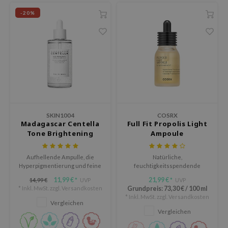
arecipe
-20%
neige
CQUEEN
ke P:rem
monde
diheal
dipeel
SKIN1004
COSRX
mebox
Madagascar Centella
Full Fit Propolis Light
Tone Brightening
Ampoule
ssha
Capsule Ampoule
zon
Aufhellende Ampulle, die
Natürliche,
Hyperpigmentierung und feine
feuchtigkeitsspendende
onshot
Linien reduziert.
Inhaltsstoffe, die deine Haut
11,99 €
21,99 €
14,99 €
UVP
UVP
*
*
CIFIC
strahlend und glatt machen,
* Inkl. MwSt. zzgl.
Versandkosten
Grundpreis:
73,30 €
/
100 ml
ohne zu kleben.
* Inkl. MwSt. zzgl.
Versandkosten
ogen
Vergleichen
Vergleichen
ripera