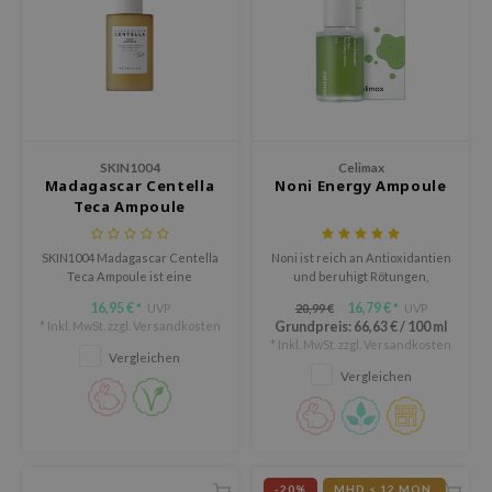
olio
oir
ude House
ecipe
dia
SKIN1004
Celimax
Madagascar Centella
Noni Energy Ampoule
 Skin
Teca Ampoule
odal
nskin
SKIN1004 Madagascar Centella
Noni ist reich an Antioxidantien
Teca Ampoule ist eine
und beruhigt Rötungen,
ruharu Wonder
regenerierende Ampoule für
während sie die Haut vor
16,95 €
16,79 €
UVP
20,99 €
UVP
*
*
empfindliche, gereizte Haut
äußeren Stressfaktoren
imish
* Inkl. MwSt. zzgl.
Versandkosten
Grundpreis:
66,63 €
/
100 ml
oder eine geschwächte
schützt.
* Inkl. MwSt. zzgl.
Versandkosten
Hautbarriere.
ika Holika
Vergleichen
Vergleichen
GGEE
iyoon
m From
-20%
MHD < 12 MON.