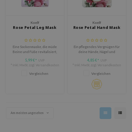
olio
oir
ude House
Koelf
Koelf
Rose Petal Leg Mask
Rose Petal Hand Mask
ecipe
dia
Eine Sockenmaske, die müde
Ein pflegendes Vergnügen für
 Skin
Beine und Füße revitalisiert,
deine Hände, Nägel und
beruhigt und entstaut.
Nagelhaut.
odal
5,99 €
4,85 €
UVP
UVP
*
*
* Inkl. MwSt. zzgl.
Versandkosten
* Inkl. MwSt. zzgl.
Versandkosten
nskin
Vergleichen
Vergleichen
ruharu Wonder
imish
ika Holika
GGEE
Am meisten angesehen
iyoon
m From