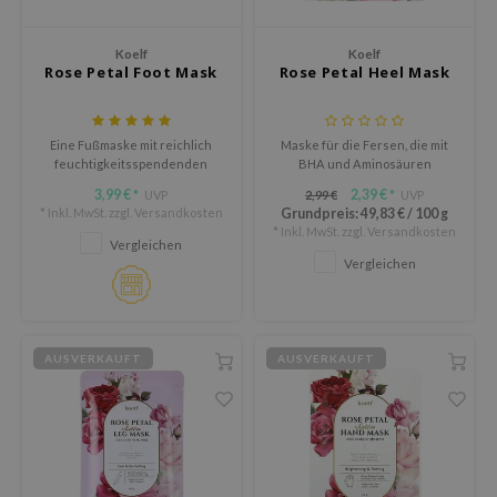
Süßholz
rperpflege
 Lab
Niacinamid
Koelf
Koelf
ppenpflege
lflower
Rose Petal Foot Mask
Rose Petal Heel Mask
Bakuchiol
cessoires
nton
Beta-glucan
ni-Kosmetik
Plain
Eine Fußmaske mit reichlich
Maske für die Fersen, die mit
Centella asiatica
feuchtigkeitsspendenden
BHA und Aminosäuren
hrungsergänzungsmittel
najour
Inhaltsstoffen, die rissige und
angereichert ist
PDRN
3,99 €
2,39 €
UVP
2,99 €
UVP
*
*
trockene Füße pflegt.
schenksets
 Wishtrend
* Inkl. MwSt. zzgl.
Versandkosten
Grundpreis:
49,83 €
/
100 g
Azelaic acid
* Inkl. MwSt. zzgl.
Versandkosten
limax
Vergleichen
Mandelic Acid
Vergleichen
SRX
riya
wytree
AUSVERKAUFT
AUSVERKAUFT
 Ceuracle
ila Co
zavecca
bryolisse