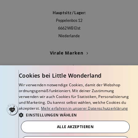
gom
Hauptsitz / Lager:
arecipe
Peppelenbos 12
neige
6662 WB Elst
CQUEEN
Niederlande
ke P:rem
Virale Marken
monde
diheal
Kategorien
dipeel
Cookies bei Little Wonderland
Blogs
mebox
Wir verwenden notwendige Cookies, damit der Webshop
ordnungsgemäß funktioniert. Mit deiner Zustimmung
ssha
Info
verwenden wir auch Cookies für Statistiken, Personalisierung
zon
und Marketing. Du kannst selbst wählen, welche Cookies du
akzeptierst.
Mehr erfahren in unserer Datenschutzerklärung
onshot
EINSTELLUNGEN WÄHLEN
CIFIC
ALLE AKZEPTIEREN
ogen
© Copyright 2026 Little Wonderland - Korean skincare specialized store in