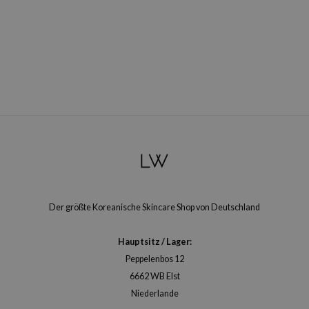
arecipe
neige
CQUEEN
ke P:rem
monde
diheal
dipeel
mebox
ssha
zon
Der größte Koreanische Skincare Shop von Deutschland
onshot
Hauptsitz / Lager:
CIFIC
Peppelenbos 12
ogen
6662 WB Elst
ripera
Niederlande