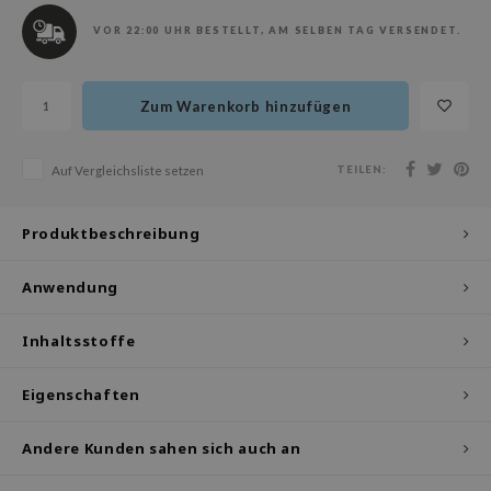
olio
VOR 22:00 UHR BESTELLT, AM SELBEN TAG VERSENDET.
oir
ude House
Zum Warenkorb hinzufügen
ecipe
dia
TEILEN:
Auf Vergleichsliste setzen
 Skin
odal
Produktbeschreibung
nskin
Anwendung
ruharu Wonder
imish
Inhaltsstoffe
ika Holika
GGEE
Eigenschaften
iyoon
Andere Kunden sahen sich auch an
m From