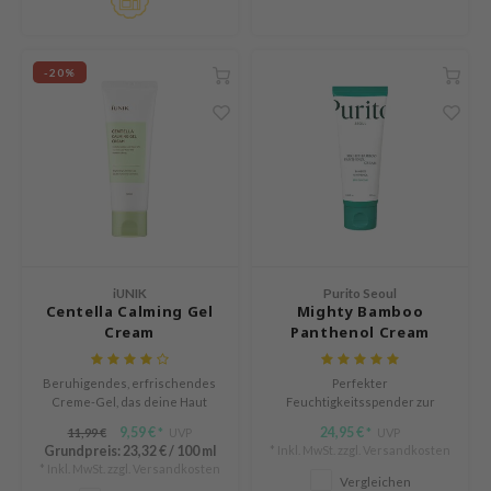
arecipe
neige
-20%
CQUEEN
ke P:rem
monde
diheal
dipeel
mebox
ssha
iUNIK
Purito Seoul
Centella Calming Gel
Mighty Bamboo
zon
Cream
Panthenol Cream
onshot
Beruhigendes, erfrischendes
Perfekter
CIFIC
Creme-Gel, das deine Haut
Feuchtigkeitsspender zur
wieder zum Leben erweckt.
Wiederherstellung der Haut
ogen
9,59 €
24,95 €
11,99 €
UVP
UVP
*
*
Grundpreis:
23,32 €
/
100 ml
* Inkl. MwSt. zzgl.
Versandkosten
ripera
* Inkl. MwSt. zzgl.
Versandkosten
Vergleichen