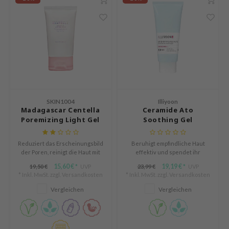
deed Labs
isfree
ehan
ntree
s Skin
NIK
jun
SKIN1004
Illiyoon
Madagascar Centella
Ceramide Ato
solution
Poremizing Light Gel
Soothing Gel
miso
Cream
irs
Reduziert das Erscheinungsbild
Beruhigt empfindliche Haut
der Poren, reinigt die Haut mit
effektiv und spendet ihr
avuu
Pink Himalaya Salz und
Feuchtigkeit, frei von üblichen
15,60 €
19,19 €
19,50 €
UVP
23,99 €
UVP
*
*
verbessert die Elastizität mit
Hautreizstoffen.
elf
* Inkl. MwSt. zzgl.
Versandkosten
* Inkl. MwSt. zzgl.
Versandkosten
Adenosin und Aloe Vera.
Vergleichen
Vergleichen
se
dor
gom