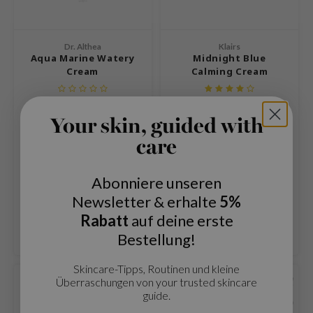
ora
ua
Dr. Althea
Klairs
IO
Aqua Marine Watery
Midnight Blue
Cream
Calming Cream
xir
lorgram
Die Dr. Althea Aqua Marine
Nachtcreme mit Centella-
IN&LAB
Watery Cream spendet
Extrakten und Guaiazulen,
Your skin, guided with
sofortige, erfrischende
einem pflanzlichen Bestandteil,
13,44 €
19,99 €
16,80 €
UVP
UVP
*
*
ling Bird
Feuchtigkeit und zieht dank
der aus Kamillenöl gewonnen
care
* Inkl. MwSt. zzgl.
Versandkosten
Grundpreis:
86,63 €
/
100 ml
ihrer ultraleichten,
wird.
CREA &Honey
* Inkl. MwSt. zzgl.
Versandkosten
wasserähnlichen Textur
Vergleichen
schnell ein.
Abonniere unseren
Vergleichen
edly
Newsletter & erhalte
5%
Tir
Rabatt
auf deine erste
jar
Bestellung!
SE
dicube
Skincare-Tipps, Routinen und kleine
Überraschungen von your trusted skincare
the
guide.
ykology