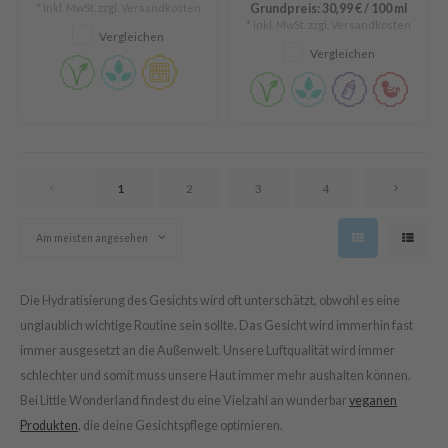
ower Mate
* Inkl. MwSt. zzgl.
Versandkosten
Grundpreis:
30,99 €
/
100 ml
und Ceramiden angereichert,
* Inkl. MwSt. zzgl.
Versandkosten
die deine Haut schützen und
ist
Vergleichen
stärken.
Vergleichen
ist
rka
rka
1
2
3
4
Am meisten angesehen
Die Hydratisierung des Gesichts wird oft unterschätzt, obwohl es eine
unglaublich wichtige Routine sein sollte. Das Gesicht wird immerhin fast
immer ausgesetzt an die Außenwelt. Unsere Luftqualität wird immer
schlechter und somit muss unsere Haut immer mehr aushalten können.
Bei Little Wonderland findest du eine Vielzahl an wunderbar
veganen
Produkten
, die deine Gesichtspflege optimieren.