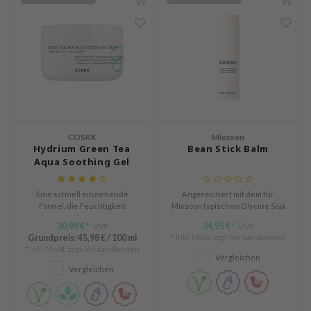
tch Me Patch
ZIGAE MANSION
e-Day's You
SECRET
nell
ndsay
COSRX
Mixsoon
QUALBERRY
Hydrium Green Tea
Bean Stick Balm
YTH
Aqua Soothing Gel
Cream
ka
Eine schnell einziehende
Angereichert mit dem für
nhalla
Formel, die Feuchtigkeit
Mixsoon typischen Glycine Soja
spendet und die Haut beruhigt.
Oil und neun Arten von
AYE
30,99 €
34,95 €
UVP
UVP
*
*
Probiotika für einen gesunden,
Grundpreis:
45,98 €
/
100 ml
* Inkl. MwSt. zzgl.
Versandkosten
strahlenden Teint.
ganifect
* Inkl. MwSt. zzgl.
Versandkosten
Vergleichen
ernative Stereo
Vergleichen
ee
nce