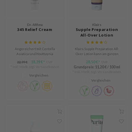
Süßholz
rperpflege
 Lab
ganer Sonnenschutz
Niacinamid
ppenpflege
lflower
Bakuchiol
Dr. Althea
Klairs
cessoires
nton
345 Relief Cream
Supple Preparation
Beta-glucan
All-Over Lotion
ni-Kosmetik
Plain
Centella asiatica
hrungsergänzungsmittel
najour
Angereichert mit Centella
Klairs Supple Preparation All-
PDRN
schenksets
 Wishtrend
Asiatica und Houttuynia
Over Lotion kann am ganzen
Azelaic acid
Cordata, beruhigt Irritationen,
Körper verwendet werden: als
18,39 €
28,50 €
22,99 €
UVP
UVP
*
*
limax
stärkt die Hautbarriere und
Gesichtscreme, Körpercreme
* Inkl. MwSt. zzgl.
Versandkosten
Grundpreis:
11,20 €
/
100 ml
Mandelic Acid
spendet langanhaltende
oder Handcreme.
* Inkl. MwSt. zzgl.
Versandkosten
SRX
Feuchtigkeit für einen
Vergleichen
ausgeglichenen, beruhigten
Vergleichen
riya
Teint.
wytree
 Ceuracle
ila Co
zavecca
bryolisse