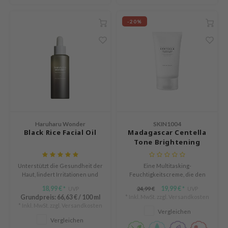
AAH
-20%
RCELL
EMORLAB
.Melaxin
amisa
nyo
apuri
Haruharu Wonder
SKIN1004
ture Republic
Black Rice Facial Oil
Madagascar Centella
Tone Brightening
ev
Capsule Cream
tseline
Unterstützt die Gesundheit der
Eine Multitasking-
 Placosmetics
Haut, lindert Irritationen und
Feuchtigkeitscreme, die den
mindert mit der Zeit feine
Hautton verbessert und mit
18,99 €
19,99 €
roid
UVP
24,99 €
UVP
*
*
Linien.
ihrer einzigartigen Öl-in-
Grundpreis:
66,63 €
/
100 ml
* Inkl. MwSt. zzgl.
Versandkosten
Wasser-Gel-Formel
ecell
* Inkl. MwSt. zzgl.
Versandkosten
tiefgehende Feuchtigkeit
Vergleichen
spendet.
Vergleichen
ixir