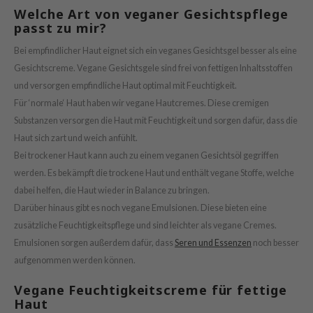
Welche Art von veganer Gesichtspflege
passt zu mir?
Bei empfindlicher Haut eignet sich ein veganes Gesichtsgel besser als eine
Gesichtscreme. Vegane Gesichtsgele sind frei von fettigen Inhaltsstoffen
und versorgen empfindliche Haut optimal mit Feuchtigkeit.
Für ‘normale‘ Haut haben wir vegane Hautcremes. Diese cremigen
Substanzen versorgen die Haut mit Feuchtigkeit und sorgen dafür, dass die
Haut sich zart und weich anfühlt.
Bei trockener Haut kann auch zu einem veganen Gesichtsöl gegriffen
werden. Es bekämpft die trockene Haut und enthält vegane Stoffe, welche
dabei helfen, die Haut wieder in Balance zu bringen.
Darüber hinaus gibt es noch vegane Emulsionen. Diese bieten eine
zusätzliche Feuchtigkeitspflege und sind leichter als vegane Cremes.
Emulsionen sorgen außerdem dafür, dass
Seren und Essenzen
noch besser
aufgenommen werden können.
Vegane Feuchtigkeitscreme für fettige
Haut