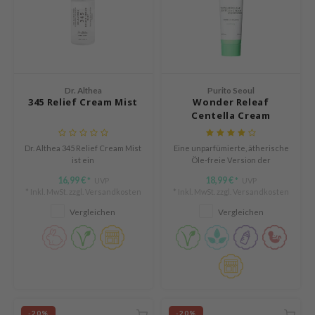
olio
oir
ude House
ecipe
Dr. Althea
Purito Seoul
dia
345 Relief Cream Mist
Wonder Releaf
Centella Cream
 Skin
Unscented
odal
Dr. Althea 345 Relief Cream Mist
Eine unparfümierte, ätherische
ist ein
Öle-freie Version der
nskin
feuchtigkeitsspendender
meistverkauften Centella
16,99 €
18,99 €
UVP
UVP
*
*
ruharu Wonder
Gesichtsspray, der die Haut
Green Level Recovery Cream.
* Inkl. MwSt. zzgl.
Versandkosten
* Inkl. MwSt. zzgl.
Versandkosten
beruhigt, die Hautbarriere
imish
stärkt und langanhaltende
Vergleichen
Vergleichen
Feuchtigkeit spendet.
ika Holika
GGEE
iyoon
m From
-20%
-20%