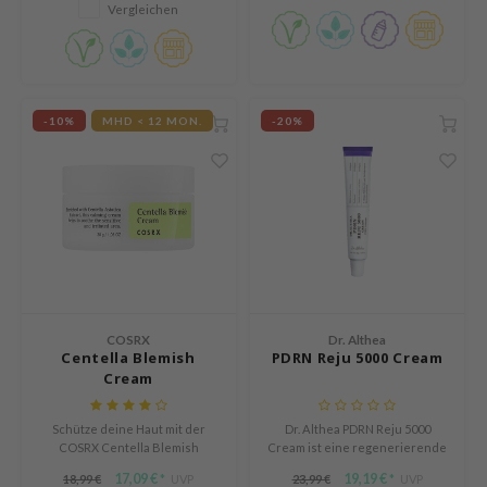
itfee
Vergleichen
oré
rito SEOUL
unkang Yul
-10%
MHD < 12 MON.
-20%
l Barrier
:P
hto Mentholatum
mand
und Lab
cret Key
COSRX
Dr. Althea
iseido
Centella Blemish
PDRN Reju 5000 Cream
ris
Cream
infood
Schütze deine Haut mit der
Dr. Althea PDRN Reju 5000
inRx LAB
COSRX Centella Blemish
Cream ist eine regenerierende
Cream, einer ultra-
Gesichtscreme mit PDRN und
P
17,09 €
19,19 €
18,99 €
UVP
23,99 €
UVP
*
*
feuchtigkeitsspendenden, aber
Centella Asiatica, die hilft die