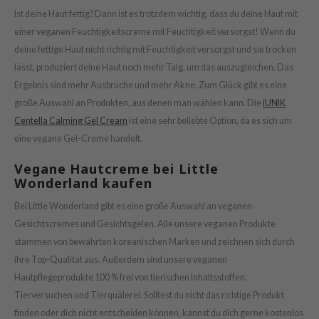
Ist deine Haut fettig? Dann ist es trotzdem wichtig, dass du deine Haut mit
einer veganen Feuchtigkeitscreme mit Feuchtigkeit versorgst! Wenn du
deine fettige Haut nicht richtig mit Feuchtigkeit versorgst und sie trocken
lässt, produziert deine Haut noch mehr Talg, um das auszugleichen. Das
Ergebnis sind mehr Ausbrüche und mehr Akne. Zum Glück gibt es eine
große Auswahl an Produkten, aus denen man wählen kann. Die
iUNIK
Centella Calming Gel Cream
ist eine sehr beliebte Option, da es sich um
eine vegane Gel-Creme handelt.
Vegane Hautcreme bei Little
Wonderland kaufen
Bei Little Wonderland gibt es eine große Auswahl an veganen
Gesichtscremes und Gesichtsgelen. Alle unsere veganen Produkte
stammen von bewährten koreanischen Marken und zeichnen sich durch
ihre Top-Qualität aus. Außerdem sind unsere veganen
Hautpflegeprodukte 100 % frei von tierischen Inhaltsstoffen,
Tierversuchen und Tierquälerei. Solltest du nicht das richtige Produkt
finden oder dich nicht entscheiden können, kannst du dich gerne kostenlos