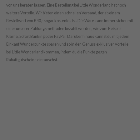
von uns beraten lassen. Eine Bestellung bei Little Wonderland hat noch
weitere Vorteile. Wir bieten einen schnellen Versand, der ab einem
Bestellwert von € 40,- sogar kostenlos ist. Die Ware kann immer sicher mit
einer unserer Zahlungsmethoden bezahlt werden, wie zum Beispiel
Klarna, Sofort Banking oder PayPal. Darüber hinaus kannst du mit jedem
Einkauf Wunderpunkte sparen und so in den Genuss exklusiver Vorteile
bei Little Wonderland kommen, indem du die Punkte gegen
Rabattgutscheine eintauschst.