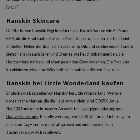
Süßholz
[SPLIT]
rperpflege
 Lab
Niacinamid
ppenpflege
lflower
Hanskin Skincare
Bakuchiol
cessoires
nton
Die Stärke von Hanskin liegt in seiner Expertise mit Säuren wie AHA und
Beta-glucan
ni-Kosmetik
Plain
BHA, die die Haut sanft exfolieren, Poren klären und einen frischen Teint
Centella asiatica
enthüllen. Neben den ikonischen Cleansing Oils und exfolierenden Tonern
hrungsergänzungsmittel
najour
PDRN
bietet Hanskin auch Seren und Cremes, die Feuchtigkeit spenden, die
schenksets
 Wishtrend
Hautbarriere stärken und einen gesunden Glow verleihen. Die Produkte
Azelaic acid
limax
kombinieren wirksame Wirkstoffe mit hautfreundlichen Texturen.
Mandelic Acid
SRX
Hanskin bei Little Wonderland kaufen
riya
Entdecke die Bestseller von Hanskin bei Little Wonderland. Weitere
wytree
koreanische Marken, die die Haut verwandeln, sind
COSRX
,
Anua
,
 Ceuracle
Skin1004
und mehr in unserer Auswahl für
Hyperpigmentierung und
ila Co
Hautverbesserung
. Bestelle werktags vor 22:00 Uhr für die Lieferung am
nächsten Tag – immer mit Gratisproben und einer kostenlosen
zavecca
Tuchmaske ab 40 € Bestellwert.
bryolisse