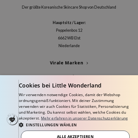
m From
Der größte Koreanische Skincare Shop von Deutschland
deed Labs
isfree
Hauptsitz / Lager:
ehan
Peppelenbos 12
6662 WB Elst
ntree
Niederlande
s Skin
NIK
Virale Marken
jun
Kategorien
solution
Cookies bei Little Wonderland
miso
Blogs
Wir verwenden notwendige Cookies, damit der Webshop
irs
ordnungsgemäß funktioniert. Mit deiner Zustimmung
Info
avuu
verwenden wir auch Cookies für Statistiken, Personalisierung
und Marketing. Du kannst selbst wählen, welche Cookies du
elf
akzeptierst.
Mehr erfahren in unserer Datenschutzerklärung
se
EINSTELLUNGEN WÄHLEN
dor
ALLE AKZEPTIEREN