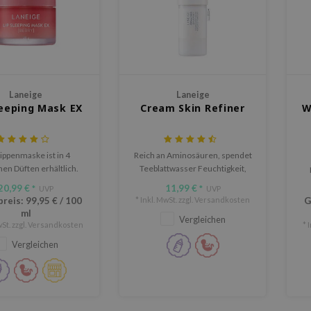
Laneige
Laneige
leeping Mask EX
Cream Skin Refiner
W
ippenmaske ist in 4
Reich an Aminosäuren, spendet
hen Düften erhältlich.
Teeblattwasser Feuchtigkeit,
beruhigt und stärkt die
20,99 €
11,99 €
*
UVP
*
UVP
Hautbarriere
preis:
99,95 €
/
100
* Inkl. MwSt. zzgl.
Versandkosten
G
ml
Vergleichen
St. zzgl.
Versandkosten
* 
Vergleichen