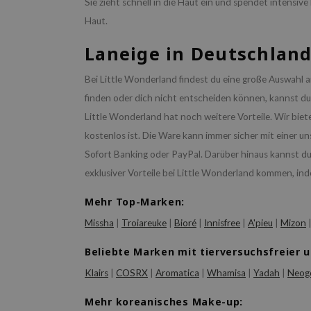
Sie zieht schnell in die Haut ein und spendet intensiv
Haut.
Laneige in Deutschlan
Bei Little Wonderland findest du eine große Auswahl a
finden oder dich nicht entscheiden können, kannst du 
Little Wonderland hat noch weitere Vorteile. Wir biet
kostenlos ist. Die Ware kann immer sicher mit einer u
Sofort Banking oder PayPal. Darüber hinaus kannst d
exklusiver Vorteile bei Little Wonderland kommen, in
Mehr Top-Marken:
Missha
|
Troiareuke
|
Bioré
|
Innisfree
|
A'pieu
|
Mizon
Beliebte Marken mit tierversuchsfreier 
Klairs
|
COSRX
|
Aromatica
|
Whamisa
|
Yadah
|
Neog
Mehr koreanisches Make-up: