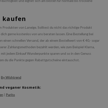
e Feuchtigkeit und eignet sich am besten für normale bis trockene
d kaufen
n Produkten von Laneige. Solltest du nicht das richtige Produkt
dich gerne kostenlos von uns beraten lassen. Eine Bestellung bei
en einen schnellen Versand, der ab einem Bestellwert von € 40,- sogar
nserer Zahlungsmethoden bezahlt werden, wie zum Beispiel Klarna,
u mit jedem Einkauf Wunderpunkte sparen und so in den Genuss
dem du die Punkte gegen Rabattgutscheine eintauschst.
|
By Wishtrend
und veganer Kosmetik:
en
|
Purito