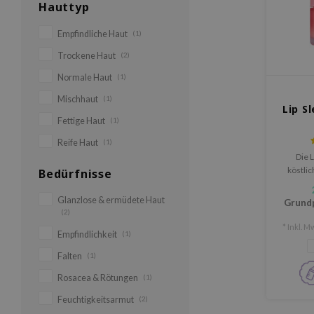
Hauttyp
Empfindliche Haut
(1)
Trockene Haut
(2)
Normale Haut
(1)
Mischhaut
(1)
Lip S
Fettige Haut
(1)
Reife Haut
(1)
Die L
köstlic
Bedürfnisse
Glanzlose & ermüdete Haut
Grund
(2)
* Inkl. Mw
Empfindlichkeit
(1)
Falten
(1)
Rosacea & Rötungen
(1)
Feuchtigkeitsarmut
(2)