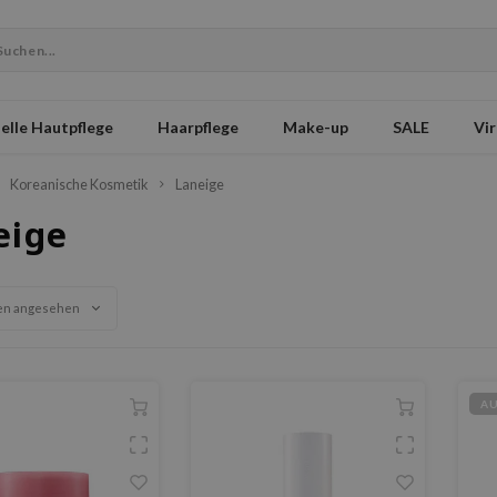
elle Hautpflege
Haarpflege
Make-up
SALE
Vir
Koreanische Kosmetik
Laneige
eige
en angesehen
A