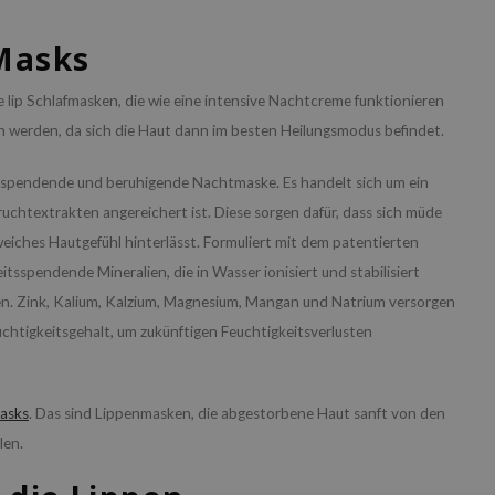
 Masks
ie lip Schlafmasken, die wie eine intensive Nachtcreme funktionieren
 werden, da sich die Haut dann im besten Heilungsmodus befindet.
tsspendende und beruhigende Nachtmaske. Es handelt sich um ein
uchtextrakten angereichert ist. Diese sorgen dafür, dass sich müde
iches Hautgefühl hinterlässt. Formuliert mit dem patentierten
tsspendende Mineralien, die in Wasser ionisiert und stabilisiert
gen. Zink, Kalium, Kalzium, Magnesium, Mangan und Natrium versorgen
uchtigkeitsgehalt, um zukünftigen Feuchtigkeitsverlusten
Masks
. Das sind Lippenmasken, die abgestorbene Haut sanft von den
len.