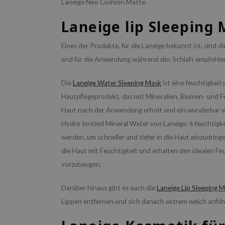
Laneige Neo Cushion Matte.
Laneige lip Sleeping
Eines der Produkte, für die Laneige bekannt ist, sind d
und für die Anwendung während des Schlafs empfohlen
Die
Laneige Water Sleeping Mask
ist eine feuchtigkei
Hautpflegeprodukt, das mit Mineralien, Blumen- und Fr
Haut nach der Anwendung erholt und ein wunderbar we
Hydro Ionized Mineral Water von Laneige: 6 feuchtigkei
werden, um schneller und tiefer in die Haut einzudrin
die Haut mit Feuchtigkeit und erhalten den idealen Fe
vorzubeugen.
Darüber hinaus gibt es auch die
Laneige Lip Sleeping 
Lippen entfernen und sich danach extrem weich anfüh