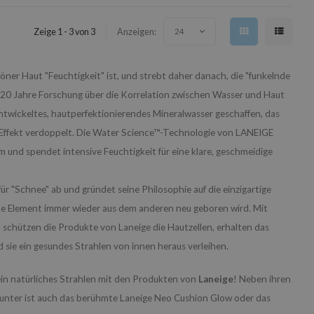
Zeige 1 - 3 von 3
Anzeigen:
24
öner Haut "Feuchtigkeit" ist, und strebt daher danach, die "funkelnde
 20 Jahre Forschung über die Korrelation zwischen Wasser und Haut
ntwickeltes, hautperfektionierendes Mineralwasser geschaffen, das
-Effekt verdoppelt. Die Water Science™-Technologie von LANEIGE
 und spendet intensive Feuchtigkeit für eine klare, geschmeidige
r "Schnee" ab und gründet seine Philosophie auf die einzigartige
e Element immer wieder aus dem anderen neu geboren wird. Mit
schützen die Produkte von Laneige die Hautzellen, erhalten das
ie ein gesundes Strahlen von innen heraus verleihen.
ein natürliches Strahlen mit den Produkten von
Laneige
! Neben ihren
unter ist auch das berühmte Laneige Neo Cushion Glow oder das