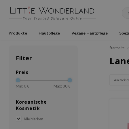
Produkte
Hautpflege
Vegane Hautpflege
Spezi
Startseite
Filter
Lan
Preis
Am meist
Min: 0
€
Max: 30
€
Koreanische
Kosmetik
Alle Marken