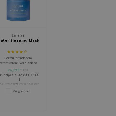
Laneige
ater Sleeping Mask
Formuliert mit dem
patentierten Hydro Ionized
Mineral Water von Laneige.
26,99 €
*
UVP
rundpreis:
42,84 €
/
100
ml
Inkl. MwSt. zzgl.
Versandkosten
Vergleichen