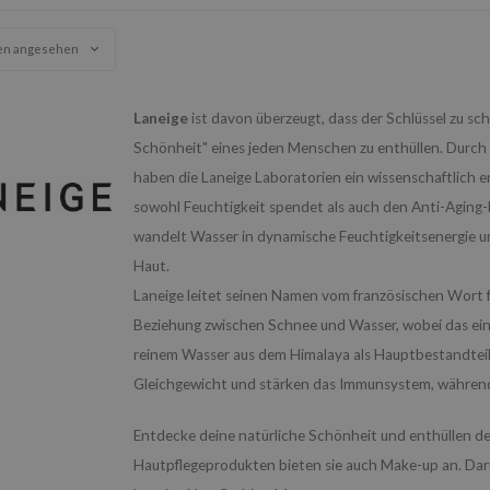
en angesehen
Laneige
ist davon überzeugt, dass der Schlüssel zu sch
Schönheit" eines jeden Menschen zu enthüllen. Durch
haben die Laneige Laboratorien ein wissenschaftlich e
sowohl Feuchtigkeit spendet als auch den Anti-Aging
wandelt Wasser in dynamische Feuchtigkeitsenergie um
Haut.
Laneige leitet seinen Namen vom französischen Wort fü
Beziehung zwischen Schnee und Wasser, wobei das ein
reinem Wasser aus dem Himalaya als Hauptbestandteil 
Gleichgewicht und stärken das Immunsystem, während s
Entdecke deine natürliche Schönheit und enthüllen d
Hautpflegeprodukten bieten sie auch Make-up an. Dar