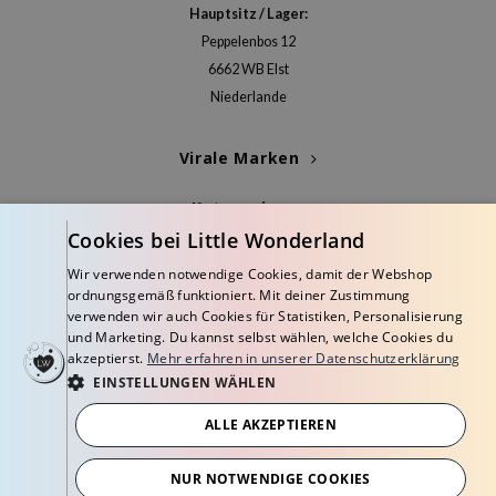
deed Labs
Hauptsitz / Lager:
isfree
Peppelenbos 12
ehan
6662 WB Elst
Niederlande
ntree
s Skin
Virale Marken
NIK
Kategorien
jun
Cookies bei Little Wonderland
solution
Blogs
Wir verwenden notwendige Cookies, damit der Webshop
miso
ordnungsgemäß funktioniert. Mit deiner Zustimmung
Info
irs
verwenden wir auch Cookies für Statistiken, Personalisierung
und Marketing. Du kannst selbst wählen, welche Cookies du
avuu
akzeptierst.
Mehr erfahren in unserer Datenschutzerklärung
elf
EINSTELLUNGEN WÄHLEN
se
ALLE AKZEPTIEREN
dor
© Copyright 2026 Little Wonderland - Korean skincare specialized store in
Europe
NUR NOTWENDIGE COOKIES
gom
Geschäftsbedingungen
Datenschutzerklärung
Widerrufsbelehrung