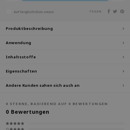
olio
TEILEN:
Auf Vergleichsliste setzen
oir
ude House
Produktbeschreibung
ecipe
dia
Anwendung
 Skin
Inhaltsstoffe
odal
nskin
Eigenschaften
ruharu Wonder
Andere Kunden sahen sich auch an
imish
ika Holika
GGEE
0
STERNE, BASIEREND AUF
0
BEWERTUNGEN
0
Bewertungen
iyoon
m From