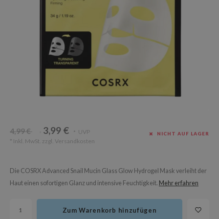
Süßholz
rperpflege
 Lab
Niacinamid
ppenpflege
lflower
Bakuchiol
cessoires
nton
Beta-glucan
ni-Kosmetik
Plain
Centella asiatica
hrungsergänzungsmittel
najour
PDRN
schenksets
 Wishtrend
Azelaic acid
limax
Mandelic Acid
SRX
3,99 €
4,99 €
UVP
*
*
NICHT AUF LAGER
riya
* Inkl. MwSt. zzgl.
Versandkosten
wytree
 Ceuracle
Die COSRX Advanced Snail Mucin Glass Glow Hydrogel Mask verleiht der
ila Co
Haut einen sofortigen Glanz und intensive Feuchtigkeit.
Mehr erfahren
zavecca
Zum Warenkorb hinzufügen
bryolisse