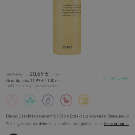
Süßholz
rperpflege
 Lab
Niacinamid
ppenpflege
lflower
Bakuchiol
cessoires
nton
Beta-glucan
ni-Kosmetik
Plain
Centella asiatica
hrungsergänzungsmittel
najour
PDRN
schenksets
 Wishtrend
Azelaic acid
limax
Mandelic Acid
20,69 €
22,99 €
SRX
UVP
*
*
AUF LAGER
Grundpreis: 11,99 € / 100 ml
riya
* Inkl. MwSt. zzgl.
Versandkosten
wytree
 Ceuracle
ila Co
Dieses Gesichtswasser enthält 72,6 % Extrakt aus schwarzer Biene und 10
zavecca
% Honigextrakt, die deine Haut strahlend und glatt machen.
Mehr erfahren
bryolisse