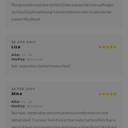
itfee
flüssig sondern hat eine leichte Dichte was perfekt zum auftragen
oré
ist. Klare Kaufempfehlung-keine Irritationen oder Ausbrüche bei
rito SEOUL
meiner Mischhaut
unkang Yul
l Barrier
03 APR 2024
:P
Liza
hto Mentholatum
Alter
: 25 - 34
Hauttyp
: Mischhaut
mand
Sehr angenehm, hydriert meine Haut!
und Lab
cret Key
06 FEB 2024
iseido
Mina
ris
Alter
: 25 - 34
Hauttyp
: Mischhaut
infood
Skin type: combination and acne prone (currently more dry and
inRx LAB
dehydrated) The toner feels thicker than water but less thick than a
P
serum It feels very moisturizing and leaves a glowy finish I like that it