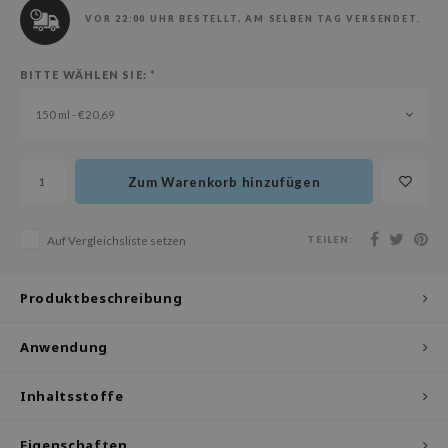
olio
VOR 22:00 UHR BESTELLT, AM SELBEN TAG VERSENDET.
oir
BITTE WÄHLEN SIE:
*
ude House
ecipe
150 ml - €20,69
dia
 Skin
Zum Warenkorb hinzufügen
odal
nskin
TEILEN:
Auf Vergleichsliste setzen
ruharu Wonder
imish
Produktbeschreibung
ika Holika
Anwendung
GGEE
iyoon
Inhaltsstoffe
m From
Eigenschaften