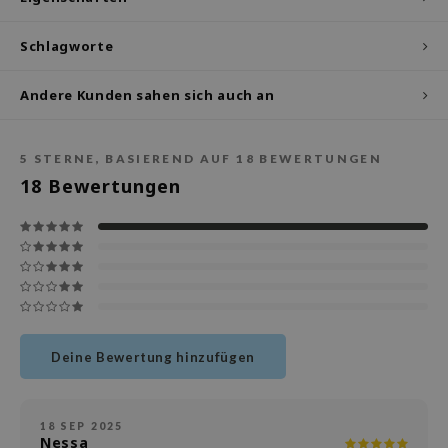
deed Labs
isfree
Schlagworte
ehan
ntree
Andere Kunden sahen sich auch an
s Skin
NIK
5
STERNE, BASIEREND AUF
18
BEWERTUNGEN
18
Bewertungen
jun
solution
miso
irs
avuu
elf
Deine Bewertung hinzufügen
se
dor
18 SEP 2025
gom
Nessa