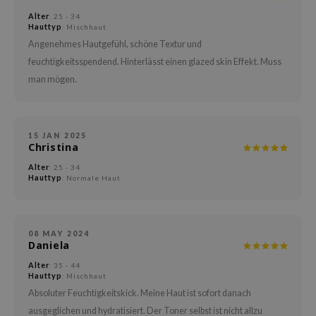
arecipe
Alter
: 25 - 34
Hauttyp
: Mischhaut
neige
Angenehmes Hautgefühl, schöne Textur und
CQUEEN
feuchtigkeitsspendend. Hinterlässt einen glazed skin Effekt. Muss
ke P:rem
man mögen.
monde
diheal
15 JAN 2025
dipeel
Christina
mebox
Alter
: 25 - 34
Hauttyp
: Normale Haut
ssha
zon
onshot
08 MAY 2024
Daniela
CIFIC
Alter
: 35 - 44
ogen
Hauttyp
: Mischhaut
Absoluter Feuchtigkeitskick. Meine Haut ist sofort danach
ripera
ausgeglichen und hydratisiert. Der Toner selbst ist nicht allzu