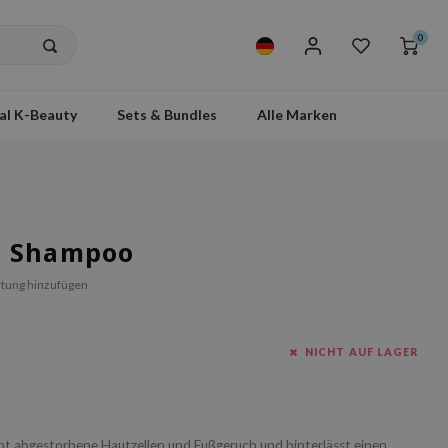
0
al K-Beauty
Sets & Bundles
Alle Marken
t Shampoo
tung hinzufügen
NICHT AUF LAGER
rnt abgestorbene Hautzellen und Fußgeruch und hinterlässt einen