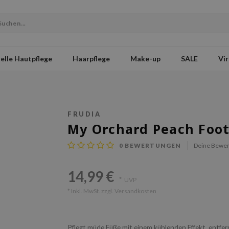
elle Hautpflege
Haarpflege
Make-up
SALE
Vir
FRUDIA
My Orchard Peach Foo
0
BEWERTUNGEN
Deine Bewer
14,99 €
*
UVP
* Inkl. MwSt. zzgl.
Versandkosten
Pflegt müde Füße mit einem kühlenden Effekt, entfe