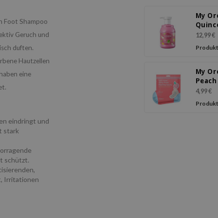
My Or
ach Foot Shampoo
Quinc
Wash
fektiv Geruch und
12,99 €
isch duften.
Produkt
orbene Hautzellen
My Or
haben eine
Peach
et.
Peeli
4,99 €
Produkt
ren eindringt und
 stark
vorragende
t schützt.
tisierenden,
Irritationen