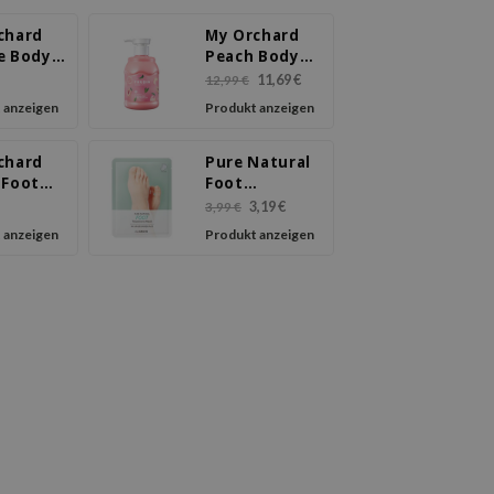
chard
My Orchard
e Body
Peach Body
Wash
11,69 €
12,99 €
 anzeigen
Produkt anzeigen
chard
Pure Natural
 Foot
Foot
ng Mask
Treatment
3,19 €
3,99 €
Mask
 anzeigen
Produkt anzeigen