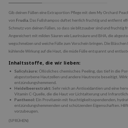
Gib deinen Füßen eine Extraportion Pflege mit dem My Orchard Pe
von
Frudia
. Das Fußshampoo duftet herrlich fruchtig und entfernt ef
Schmutz von deinen Füßen, so dass sie blitzsauber sind und fruchtig fr
Angereichert mit milden Säuren wie Laurinsäure und BHA, die abgest
wegschmelzen und weiche Füße zum Vorschein bringen. Die Bläschen 
kühlende Wirkung auf die Haut, die müde Füße entspannt und entlast
Inhaltsstoffe, die wir lieben:
Salicylsäure:
Öllösliches chemisches Peeling, das tief in die Po
abgestorbene Hautzellen und andere Hautreste beseitigt. Wirkt
entzündungshemmend.
Heidelbeerextrakt:
Sehr reich an Antioxidantien und eine her
Vitamin C-Quelle, die die Haut vor Lichtalterung und Infrarotlich
Panthenol:
Ein Provitamin mit feuchtigkeitsspendenden, hydra
entzündungshemmenden und schützenden Eigenschaften. Hilft, 
vorzubeugen.
(SPRÜHEN)