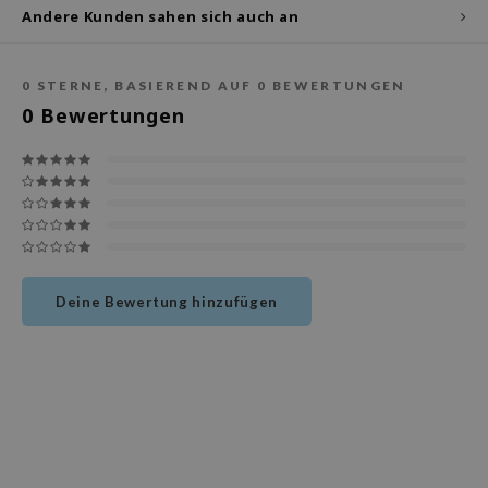
deed Labs
Andere Kunden sahen sich auch an
isfree
ehan
0
STERNE, BASIEREND AUF
0
BEWERTUNGEN
ntree
0
Bewertungen
s Skin
NIK
jun
solution
miso
Deine Bewertung hinzufügen
irs
avuu
elf
se
dor
gom