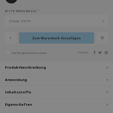
olio
BITTE WÄHLEN SIE:
*
oir
ude House
01 Baby - €19,99
ecipe
dia
Zum Warenkorb hinzufügen
 Skin
odal
TEILEN:
Auf Vergleichsliste setzen
nskin
ruharu Wonder
Produktbeschreibung
imish
Anwendung
ika Holika
GGEE
Inhaltsstoffe
iyoon
Eigenschaften
m From