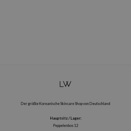
arecipe
neige
CQUEEN
ke P:rem
monde
diheal
dipeel
mebox
ssha
zon
onshot
Der größte Koreanische Skincare Shop von Deutschland
CIFIC
ogen
Hauptsitz / Lager:
ripera
Peppelenbos 12