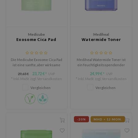
olio
oir
ude House
ecipe
Medicube
Mediheal
Exosome Cica Pad
Watermide Toner
dia
 Skin
Die Medicube Exosome Cica Pad
Mediheal Watermide Toner ist
odal
ist eine sanfte, aber wirksame
ein feuchtigkeitsspendender
Lösung für empfindliche,
Toner für Haut, die sich trocken,
nskin
23,72 €
24,99 €
29,65 €
UVP
UVP
*
*
unreine oder zu Akne neigende
gespannt oder weniger
* Inkl. MwSt. zzgl.
Versandkosten
* Inkl. MwSt. zzgl.
Versandkosten
ruharu Wonder
Haut.
komfortabel anfühlt.
Vergleichen
Vergleichen
imish
ika Holika
GGEE
iyoon
-20%
MHD < 12 MON.
m From