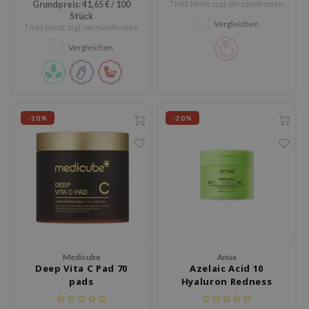
Grundpreis:
41,65 €
/
100
* Inkl. MwSt. zzgl.
Versandkosten
die Hautbarriere
reduziert und die Haut klärt.
Stück
LB
wiederherstellt.
Vergleichen
* Inkl. MwSt. zzgl.
Versandkosten
s de BAHA
Vergleichen
ren
ybyred
encia
-20%
-20%
udio 17
ngboon Editor
ly
odance
ja
VEBLUE
Medicube
Anua
Deep Vita C Pad 70
Azelaic Acid 10
o
pads
Hyaluron Redness
Soothing Pad
use of Hur