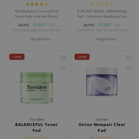
Bamboo
AAH
Die Biodance Cera-nol Gel
K-SECRET SEOUL 1988 Refining
Toner Pads sind Gel-Toner-
Pad : C-Retinal + Bamboo ist ein
RCELL
Pads, die trockene und
sanftes Toner Pad für die
19,99 €
19,99 €
24,99 €
UVP
24,99 €
UVP
*
*
empfindliche Haut sofort
tägliche Anwendung, das die
EMORLAB
* Inkl. MwSt. zzgl.
Versandkosten
* Inkl. MwSt. zzgl.
Versandkosten
beruhigen und intensiv mit
Hauttextur verfeinert, die
Feuchtigkeit versorgen.
Hautbarriere unterstützt und
.Melaxin
Vergleichen
Vergleichen
der Haut einen frischen Glow
amisa
verleiht.
-20%
-20%
nyo
apuri
ture Republic
ev
tseline
 Placosmetics
roid
Torriden
Isntree
BALANCEFUL Toner
Onion Newpair Clear
ecell
Pad
Pad
ixir