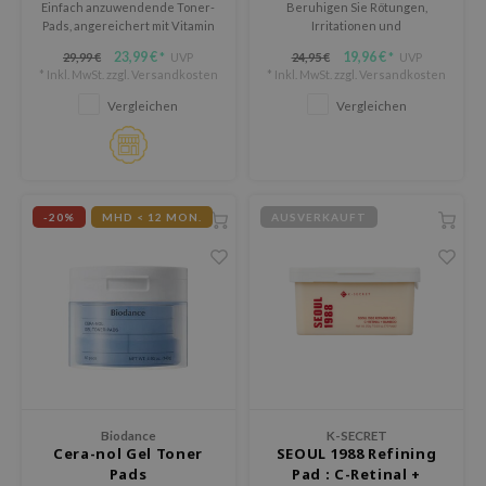
Einfach anzuwendende Toner-
Beruhigen Sie Rötungen,
tch Me Patch
Pads, angereichert mit Vitamin
Irritationen und
C für einen klaren Teint und
Empfindlichkeiten mit dem Anua
ZIGAE MANSION
23,99 €
19,96 €
29,99 €
UVP
24,95 €
UVP
*
*
eine gleichmäßige
Azelaic 10 Hyaluron Redness
* Inkl. MwSt. zzgl.
Versandkosten
* Inkl. MwSt. zzgl.
Versandkosten
e-Day's You
Hautstruktur.
Soothing Pad, einer K-Beauty-
Innovation zur Linderung
Vergleichen
Vergleichen
SECRET
gestresster Haut bei
gleichzeitiger Tiefenhydration.
nell
ndsay
QUALBERRY
-20%
MHD < 12 MON.
AUSVERKAUFT
YTH
ka
nhalla
AYE
ganifect
ernative Stereo
Biodance
K-SECRET
ee
Cera-nol Gel Toner
SEOUL 1988 Refining
Pads
Pad : C-Retinal +
nce