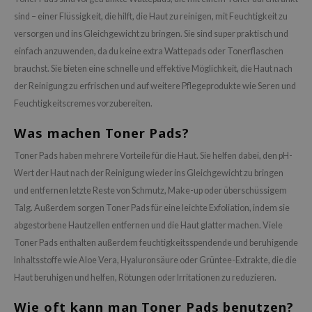
ower Mate
sind – einer Flüssigkeit, die hilft, die Haut zu reinigen, mit Feuchtigkeit zu
ist
versorgen und ins Gleichgewicht zu bringen. Sie sind super praktisch und
ist
einfach anzuwenden, da du keine extra Wattepads oder Tonerflaschen
rka
brauchst. Sie bieten eine schnelle und effektive Möglichkeit, die Haut nach
der Reinigung zu erfrischen und auf weitere Pflegeprodukte wie Seren und
rka
Feuchtigkeitscremes vorzubereiten.
Was machen Toner Pads?
Toner Pads haben mehrere Vorteile für die Haut. Sie helfen dabei, den pH-
Wert der Haut nach der Reinigung wieder ins Gleichgewicht zu bringen
und entfernen letzte Reste von Schmutz, Make-up oder überschüssigem
Talg. Außerdem sorgen Toner Pads für eine leichte Exfoliation, indem sie
abgestorbene Hautzellen entfernen und die Haut glatter machen. Viele
Toner Pads enthalten außerdem feuchtigkeitsspendende und beruhigende
Inhaltsstoffe wie Aloe Vera, Hyaluronsäure oder Grüntee-Extrakte, die die
Haut beruhigen und helfen, Rötungen oder Irritationen zu reduzieren.
Wie oft kann man Toner Pads benutzen?