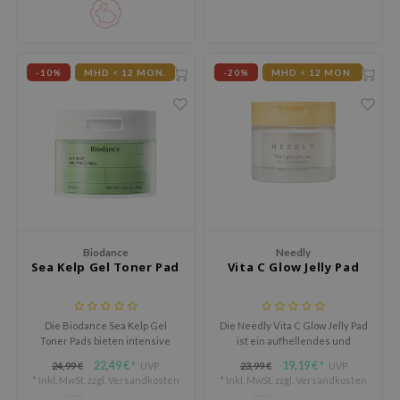
angereichert, hellen sie den
eno
Teint auf, glätten die Haut und
fördern den natür
xsoon
-10%
MHD < 12 MON.
-20%
MHD < 12 MON.
ack Rouge
auty of Joseon
-1
borian
ianclub
RMA:B
leashia
Biodance
Needly
Sea Kelp Gel Toner Pad
Vita C Glow Jelly Pad
mbuzin
HI
e Potions
Die Biodance Sea Kelp Gel
Die Needly Vita C Glow Jelly Pad
Toner Pads bieten intensive
ist ein aufhellendes und
essed Moon
Beruhigung und Talgkontrolle
feuchtigkeitsspendendes
22,49 €
19,19 €
24,99 €
UVP
23,99 €
UVP
*
*
durch eine einzigartige
Pflegepad, das die Haut in
* Inkl. MwSt. zzgl.
Versandkosten
* Inkl. MwSt. zzgl.
Versandkosten
ine
Kombination aus Seetang-
einem einzigen Schritt exfoliert,