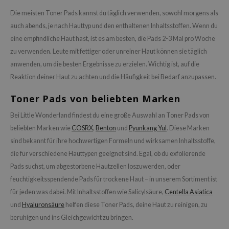
Die meisten Toner Pads kannst du täglich verwenden, sowohl morgens als
auch abends, je nach Hauttyp und den enthaltenen Inhaltsstoffen. Wenn du
eine empfindliche Haut hast, ist es am besten, die Pads 2-3 Mal pro Woche
zu verwenden. Leute mit fettiger oder unreiner Haut können sie täglich
anwenden, um die besten Ergebnisse zu erzielen. Wichtig ist, auf die
Reaktion deiner Haut zu achten und die Häufigkeit bei Bedarf anzupassen.
Toner Pads von beliebten Marken
Bei Little Wonderland findest du eine große Auswahl an Toner Pads von
beliebten Marken wie
COSRX
,
Benton
und
Pyunkang Yul
. Diese Marken
sind bekannt für ihre hochwertigen Formeln und wirksamen Inhaltsstoffe,
die für verschiedene Hauttypen geeignet sind. Egal, ob du exfolierende
Pads suchst, um abgestorbene Hautzellen loszuwerden, oder
feuchtigkeitsspendende Pads für trockene Haut – in unserem Sortiment ist
für jeden was dabei. Mit Inhaltsstoffen wie Salicylsäure,
Centella Asiatica
und
Hyaluronsäure
helfen diese Toner Pads, deine Haut zu reinigen, zu
beruhigen und ins Gleichgewicht zu bringen.