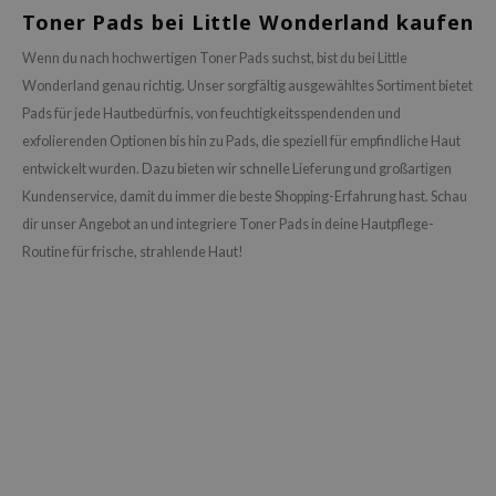
Toner Pads bei Little Wonderland kaufen
Wenn du nach hochwertigen Toner Pads suchst, bist du bei Little
Wonderland genau richtig. Unser sorgfältig ausgewähltes Sortiment bietet
Pads für jede Hautbedürfnis, von feuchtigkeitsspendenden und
exfolierenden Optionen bis hin zu Pads, die speziell für empfindliche Haut
entwickelt wurden. Dazu bieten wir schnelle Lieferung und großartigen
Kundenservice, damit du immer die beste Shopping-Erfahrung hast. Schau
dir unser Angebot an und integriere Toner Pads in deine Hautpflege-
Routine für frische, strahlende Haut!