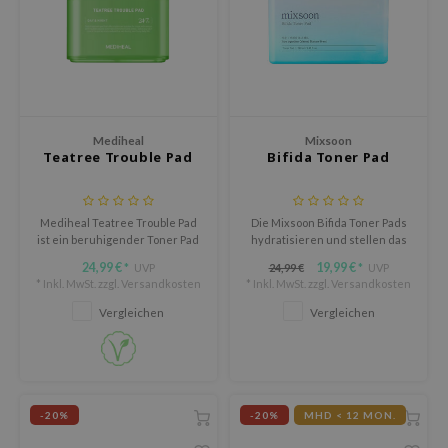
deed Labs
isfree
ehan
ntree
s Skin
Mediheal
Mixsoon
Teatree Trouble Pad
Bifida Toner Pad
NIK
jun
solution
Mediheal Teatree Trouble Pad
Die Mixsoon Bifida Toner Pads
ist ein beruhigender Toner Pad
hydratisieren und stellen das
miso
für Haut mit Unreinheiten,
Wasser-Öl-Gleichgewicht der
24,99 €
19,99 €
UVP
24,99 €
UVP
*
*
überschüssigem Talg und
Haut mit Bifidaferment und
irs
* Inkl. MwSt. zzgl.
Versandkosten
* Inkl. MwSt. zzgl.
Versandkosten
sichtbaren Rötungen.
Hyaluronsäure wieder her und
bieten tiefenbefeuchtung und
avuu
Vergleichen
Vergleichen
eine einfache Anwendung.
elf
se
dor
-20%
-20%
MHD < 12 MON.
gom