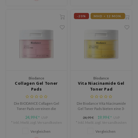
 Althea
n Skin
-20%
MHD < 12 MON.
ry May
 Cosmetics
in1004
ne Less
ib
ndal
Biodance
Biodance
llaMonster
Collagen Gel Toner
Vita Niacinamide Gel
guhara
Pads
Toner Pad
ctor.G
Die BIODANCE Collagen Gel
Die Biodance Vita Niacinamide
ach C
Toner Pads vereinen die
Gel Toner Pads bieten eine 3-
intensive Pflege einer
fach-Wirkung zur
tish M
24,99 €
19,99 €
UVP
24,99 €
UVP
*
*
Hydrogel-Maske mit dem
Verbesserung von Hautton,
* Inkl. MwSt. zzgl.
Versandkosten
* Inkl. MwSt. zzgl.
Versandkosten
Komfort von Toner-Pads – für
Hautstruktur und
Dew Care
schnelle, effektive Hautpflege.
Ausstrahlung. Mit Niacinamid,
Vergleichen
Vergleichen
Ananaswasser und Glutathion
sil