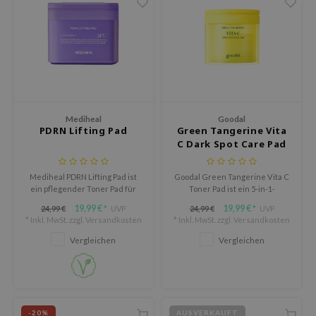
arecipe
neige
CQUEEN
ke P:rem
monde
Mediheal
Goodal
diheal
PDRN Lifting Pad
Green Tangerine Vita
C Dark Spot Care Pad
dipeel
mebox
Mediheal PDRN Lifting Pad ist
Goodal Green Tangerine Vita C
ssha
ein pflegender Toner Pad für
Toner Pad ist ein 5-in-1-
Haut, die Feuchtigkeit, mehr
Tonerpad, das exfoliert,
19,99 €
19,99 €
zon
24,99 €
UVP
24,99 €
UVP
*
*
Festigkeit und ein frischeres
hydratisiert, aufhellt und den
* Inkl. MwSt. zzgl.
Versandkosten
* Inkl. MwSt. zzgl.
Versandkosten
Erscheinungsbild gebrauchen
Hautton ausgleicht, während es
onshot
kann.
das Erscheinungsbild von
Vergleichen
Vergleichen
dunklen Flecken und
CIFIC
Aknenarben reduziert.
ogen
ripera
-20%
AUSVERKAUFT