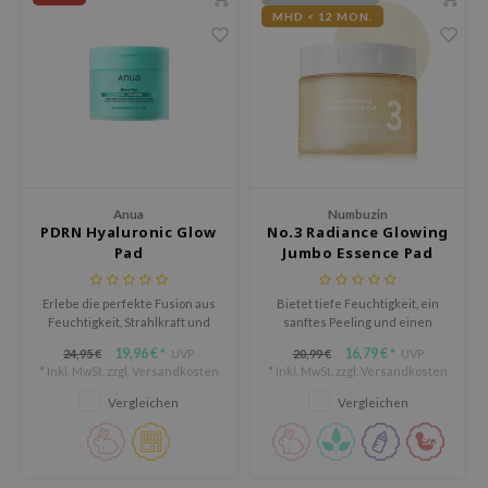
itfee
MHD < 12 MON.
oré
rito SEOUL
unkang Yul
l Barrier
:P
hto Mentholatum
Anua
Numbuzin
PDRN Hyaluronic Glow
No.3 Radiance Glowing
mand
Pad
Jumbo Essence Pad
und Lab
Erlebe die perfekte Fusion aus
Bietet tiefe Feuchtigkeit, ein
cret Key
Feuchtigkeit, Strahlkraft und
sanftes Peeling und einen
iseido
Hauterneuerung mit dem Anua
hautaufhellenden Effekt.
19,96 €
16,79 €
24,95 €
UVP
20,99 €
UVP
*
*
PDRN Hyaluronic Glow Pad.
* Inkl. MwSt. zzgl.
Versandkosten
* Inkl. MwSt. zzgl.
Versandkosten
ris
Vergleichen
Vergleichen
infood
inRx LAB
P