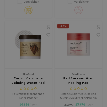
Extrakt und Tiefseewasser.
glättet und revitalisiert.
Vergleichen
Vergleichen
ora
ua
IO
xir
-20%
lorgram
IN&LAB
ling Bird
CREA &Honey
edly
Tir
Skinfood
Medicube
jar
Carrot Carotene
Red Succinic Acid
Calming Water Pad
Peeling Pad
SE
dicube
Feuchtigkeitsspendende
Entdecke die Medicube Red
Toner-Pads mit
Succinic Acid Peeling Pad, ein
the
Karottensamenöl, das
sanftes Peeling-Tonerpad, das
24,91 €
23,99 €
UVP
29,99 €
UVP
*
*
ykology
empfindliche Haut beruhigt und
Poren reinigt, Unreinheiten