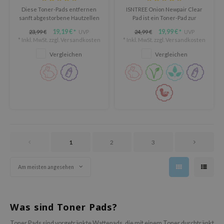
oel
Diese Toner-Pads entfernen
ISNTREE Onion Newpair Clear
sanft abgestorbene Hautzellen
Pad ist ein Toner-Pad zur
tras
und beruhigen gleichzeitig die
Beruhigung, Hydratation und
19,19 €
19,99 €
23,99 €
UVP
24,99 €
UVP
*
*
Haut.
Verfeinerung der Haut nach
omatica
* Inkl. MwSt. zzgl.
Versandkosten
* Inkl. MwSt. zzgl.
Versandkosten
Unreinheiten.
owus
Vergleichen
Vergleichen
 Reju-All
gredients
ydoll
ntellian24
gredients
1
2
3
owpure
owpure
Am meisten angesehen
ishes
ine
Was sind Toner Pads?
OWERMATE
Toner Pads sind vorgetränkte Wattepads, die mit einem Toner durchtränkt