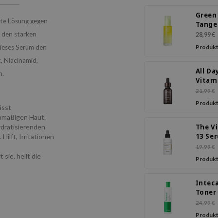
Green
elte Lösung gegen
Tange
Vita C
 den starken
28,99 €
Spot 
 dieses Serum den
Produkt
Seru
, Niacinamid,
All Da
n.
Vitam
C 5.5 
21,99 €
Seru
Produkt
ässt
enmäßigen Haut.
ydratisierenden
The V
13 Se
ilft, Irritationen
19,99 €
sie, hellt die
Produkt
Intec
Toner
24,99 €
Produkt