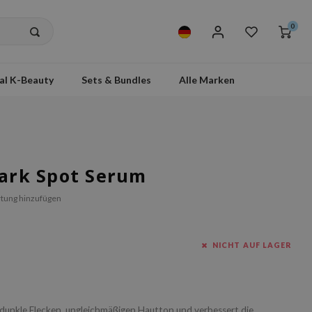
0
al K-Beauty
Sets & Bundles
Alle Marken
Dark Spot Serum
tung hinzufügen
NICHT AUF LAGER
dunkle Flecken, ungleichmäßigen Hautton und verbessert die