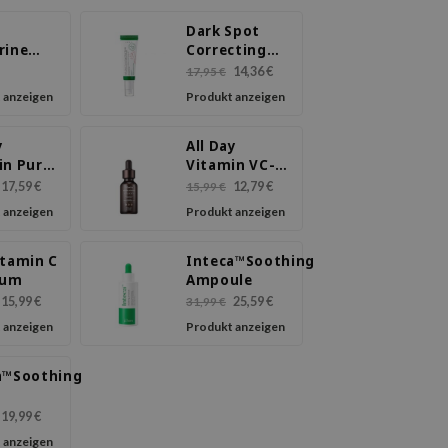
Dark Spot
rine
Correcting
 Dark
Glow Serum
14,36 €
17,95 €
Care
 anzeigen
Produkt anzeigen
m
y
All Day
in Pure
Vitamin VC-IP
Glow
1.0 Firming
17,59 €
12,79 €
15,99 €
m
Serum
 anzeigen
Produkt anzeigen
itamin C
Inteca™Soothing
rum
Ampoule
15,99 €
25,59 €
31,99 €
 anzeigen
Produkt anzeigen
a™Soothing
19,99 €
 anzeigen