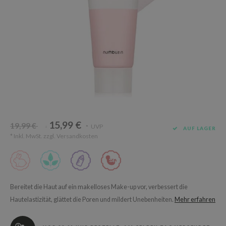
Süßholz
rperpflege
 Lab
Niacinamid
ppenpflege
lflower
Bakuchiol
cessoires
nton
Beta-glucan
ni-Kosmetik
Plain
Centella asiatica
hrungsergänzungsmittel
najour
PDRN
schenksets
 Wishtrend
Azelaic acid
limax
Mandelic Acid
15,99 €
SRX
19,99 €
UVP
*
*
AUF LAGER
* Inkl. MwSt. zzgl.
Versandkosten
riya
wytree
 Ceuracle
ila Co
Bereitet die Haut auf ein makelloses Make-up vor, verbessert die
Hautelastizität, glättet die Poren und mildert Unebenheiten.
Mehr erfahren
zavecca
bryolisse