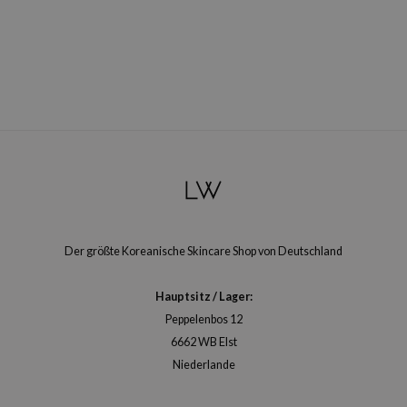
arecipe
neige
CQUEEN
ke P:rem
monde
diheal
dipeel
mebox
ssha
Der größte Koreanische Skincare Shop von Deutschland
zon
Hauptsitz / Lager:
onshot
Peppelenbos 12
CIFIC
6662 WB Elst
ogen
Niederlande
ripera