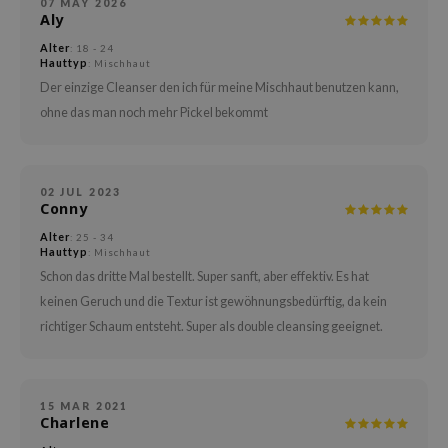
07 MAY 2026
Aly
arecipe
Alter
neige
: 18 - 24
Hauttyp
: Mischhaut
CQUEEN
Der einzige Cleanser den ich für meine Mischhaut benutzen kann,
ke P:rem
ohne das man noch mehr Pickel bekommt
monde
diheal
02 JUL 2023
dipeel
Conny
mebox
Alter
: 25 - 34
Hauttyp
: Mischhaut
ssha
Schon das dritte Mal bestellt. Super sanft, aber effektiv. Es hat
zon
keinen Geruch und die Textur ist gewöhnungsbedürftig, da kein
richtiger Schaum entsteht. Super als double cleansing geeignet.
onshot
CIFIC
ogen
15 MAR 2021
Charlene
ripera