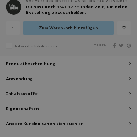
VOR 22:00 UHR BESTELLT, AM SELBEN TAG VERSENDET.
olio
Du hast noch
1:43:31
Stunden Zeit, um deine
Bestellung abzuschließen.
oir
ude House
Zum Warenkorb hinzufügen
ecipe
dia
TEILEN:
Auf Vergleichsliste setzen
 Skin
odal
Produktbeschreibung
nskin
Anwendung
ruharu Wonder
imish
Inhaltsstoffe
ika Holika
Eigenschaften
GGEE
iyoon
Andere Kunden sahen sich auch an
m From