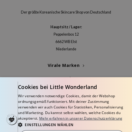
 Althea
n Skin
Der größte Koreanische Skincare Shop von Deutschland
ry May
Hauptsitz / Lager:
 Cosmetics
Peppelenbos 12
in1004
6662 WB Elst
ne Less
Niederlande
ib
Virale Marken
ndal
llaMonster
Kategorien
guhara
Cookies bei Little Wonderland
Blogs
ctor.G
Wir verwenden notwendige Cookies, damit der Webshop
ordnungsgemäß funktioniert. Mit deiner Zustimmung
ach C
Info
verwenden wir auch Cookies für Statistiken, Personalisierung
tish M
und Marketing. Du kannst selbst wählen, welche Cookies du
akzeptierst.
Mehr erfahren in unserer Datenschutzerklärung
Dew Care
EINSTELLUNGEN WÄHLEN
sil