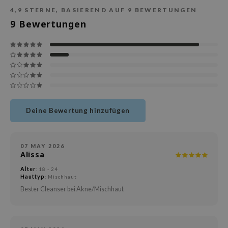
deed Labs
4,9
STERNE, BASIEREND AUF
9
BEWERTUNGEN
isfree
9
Bewertungen
ehan
ntree
s Skin
NIK
jun
Deine Bewertung hinzufügen
solution
miso
irs
07 MAY 2026
Alissa
avuu
Alter
: 18 - 24
elf
Hauttyp
: Mischhaut
Bester Cleanser bei Akne/Mischhaut
se
dor
gom