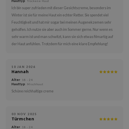
itfee
Hauttyp
: Trockene Haut
Ich bin super zufrieden mit dieser Gesichtscreme, besonders im
oré
Winter ist sie für meine Haut ein echter Retter. Sie spendet viel
rito SEOUL
Feuchtigkeit und hat mir sogar bei meinen Augenekzemen sehr
unkang Yul
geholfen. Ich nutze sie aber auch im Sommer gerne. Nur wenn es
l Barrier
sehr warm ist und man schwitzt, kann sie sich etwas filmartig auf
der Haut anfühlen. Trotzdem für mich eine klare Empfehlung!
:P
hto Mentholatum
mand
10 JAN 2026
Hannah
und Lab
Alter
: 18 - 24
cret Key
Hauttyp
: Mischhaut
iseido
Schöne reichhaltige creme
ris
infood
03 NOV 2025
inRx LAB
Türmchen
P
Alter
: 18 - 24