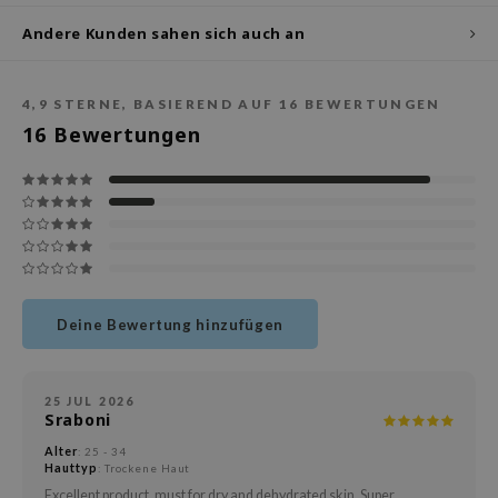
deed Labs
Andere Kunden sahen sich auch an
isfree
ehan
ntree
4,9
STERNE, BASIEREND AUF
16
BEWERTUNGEN
16
Bewertungen
s Skin
NIK
jun
solution
miso
irs
Deine Bewertung hinzufügen
avuu
elf
25 JUL 2026
se
Sraboni
dor
Alter
: 25 - 34
Hauttyp
: Trockene Haut
gom
Excellent product, must for dry and dehydrated skin. Super.