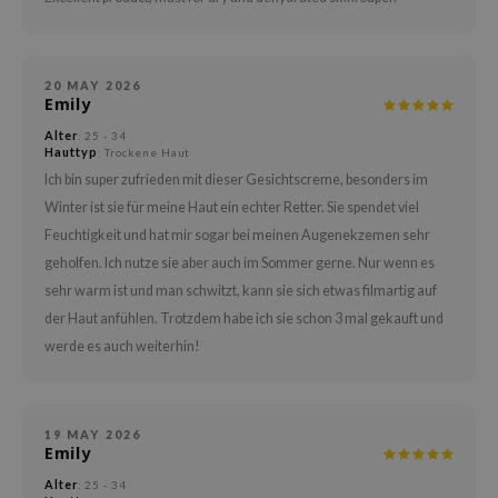
arecipe
neige
20 MAY 2026
CQUEEN
Emily
ke P:rem
Alter
: 25 - 34
Hauttyp
: Trockene Haut
monde
Ich bin super zufrieden mit dieser Gesichtscreme, besonders im
diheal
Winter ist sie für meine Haut ein echter Retter. Sie spendet viel
dipeel
Feuchtigkeit und hat mir sogar bei meinen Augenekzemen sehr
mebox
geholfen. Ich nutze sie aber auch im Sommer gerne. Nur wenn es
sehr warm ist und man schwitzt, kann sie sich etwas filmartig auf
ssha
der Haut anfühlen. Trotzdem habe ich sie schon 3 mal gekauft und
zon
werde es auch weiterhin!
onshot
CIFIC
ogen
19 MAY 2026
Emily
ripera
Alter
: 25 - 34