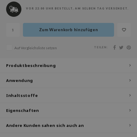
olio
VOR 22:00 UHR BESTELLT, AM SELBEN TAG VERSENDET.
oir
ude House
Zum Warenkorb hinzufügen
ecipe
dia
TEILEN:
Auf Vergleichsliste setzen
 Skin
odal
Produktbeschreibung
nskin
Anwendung
ruharu Wonder
imish
Inhaltsstoffe
ika Holika
GGEE
Eigenschaften
iyoon
Andere Kunden sahen sich auch an
m From