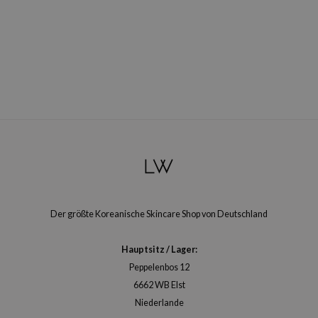
arecipe
neige
CQUEEN
ke P:rem
monde
diheal
dipeel
mebox
ssha
zon
Der größte Koreanische Skincare Shop von Deutschland
onshot
Hauptsitz / Lager:
CIFIC
Peppelenbos 12
ogen
6662 WB Elst
ripera
Niederlande