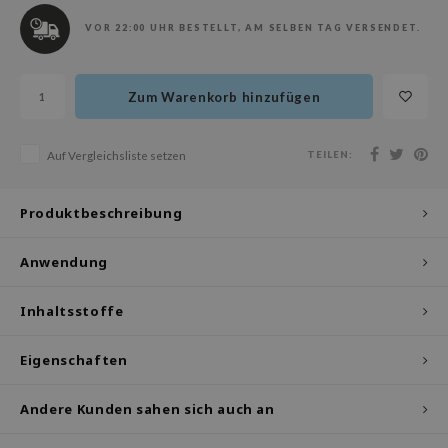
olio
VOR 22:00 UHR BESTELLT, AM SELBEN TAG VERSENDET.
oir
ude House
Zum Warenkorb hinzufügen
ecipe
dia
TEILEN:
Auf Vergleichsliste setzen
 Skin
odal
Produktbeschreibung
nskin
Anwendung
ruharu Wonder
imish
Inhaltsstoffe
ika Holika
GGEE
Eigenschaften
iyoon
Andere Kunden sahen sich auch an
m From