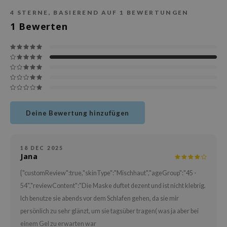
deed Labs
4
STERNE, BASIEREND AUF
1
BEWERTUNGEN
isfree
1
Bewerten
ehan
ntree
s Skin
NIK
jun
solution
Deine Bewertung hinzufügen
miso
irs
18 DEC 2025
Jana
avuu
elf
{"customReview":true,"skinType":"Mischhaut","ageGroup":"45 -
54","reviewContent":"Die Maske duftet dezent und ist nicht klebrig.
se
Ich benutze sie abends vor dem Schlafen gehen, da sie mir
dor
persönlich zu sehr glänzt, um sie tagsüber tragen( was ja aber bei
gom
einem Gel zu erwarten war