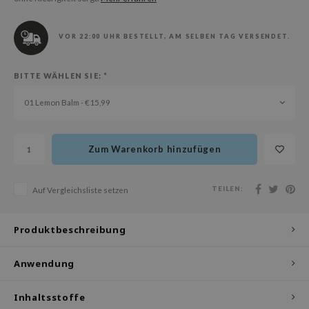
olio
oir
VOR 22:00 UHR BESTELLT, AM SELBEN TAG VERSENDET.
ude House
ecipe
BITTE WÄHLEN SIE:
*
dia
01 Lemon Balm - €15,99
 Skin
odal
Zum Warenkorb hinzufügen
nskin
ruharu Wonder
TEILEN:
Auf Vergleichsliste setzen
imish
ika Holika
Produktbeschreibung
GGEE
Anwendung
iyoon
m From
Inhaltsstoffe