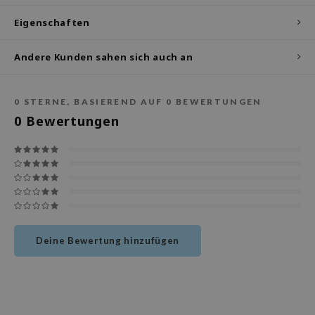
deed Labs
Eigenschaften
isfree
ehan
Andere Kunden sahen sich auch an
ntree
s Skin
0
STERNE, BASIEREND AUF
0
BEWERTUNGEN
NIK
0
Bewertungen
jun
solution
miso
irs
avuu
elf
Deine Bewertung hinzufügen
se
dor
gom