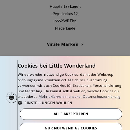
itfee
Hauptsitz / Lager:
oré
Peppelenbos 12
rito SEOUL
6662 WB Elst
unkang Yul
Niederlande
l Barrier
Virale Marken
:P
hto Mentholatum
Kategorien
mand
Cookies bei Little Wonderland
Blogs
und Lab
Wir verwenden notwendige Cookies, damit der Webshop
ordnungsgemäß funktioniert. Mit deiner Zustimmung
cret Key
Info
verwenden wir auch Cookies für Statistiken, Personalisierung
und Marketing. Du kannst selbst wählen, welche Cookies du
iseido
akzeptierst.
Mehr erfahren in unserer Datenschutzerklärung
ris
EINSTELLUNGEN WÄHLEN
infood
ALLE AKZEPTIEREN
inRx LAB
© Copyright 2026 Little Wonderland - Korean skincare specialized store in
Europe
P
NUR NOTWENDIGE COOKIES