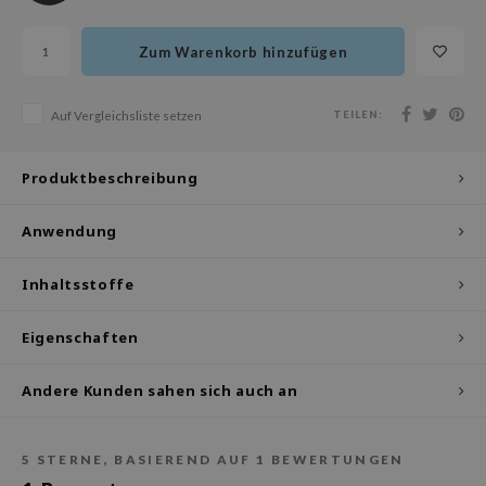
olio
oir
Zum Warenkorb hinzufügen
ude House
TEILEN:
Auf Vergleichsliste setzen
ecipe
dia
Produktbeschreibung
 Skin
odal
Anwendung
nskin
Inhaltsstoffe
ruharu Wonder
imish
Eigenschaften
ika Holika
GGEE
Andere Kunden sahen sich auch an
iyoon
m From
5
STERNE, BASIEREND AUF
1
BEWERTUNGEN