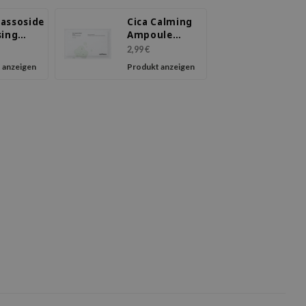
assoside
Cica Calming
sing
Ampoule
Mask
2,99 €
 anzeigen
Produkt anzeigen