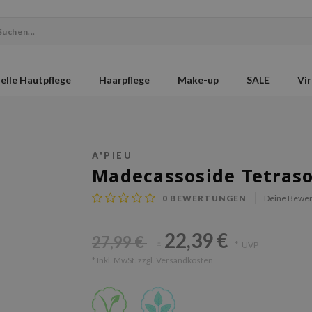
elle Hautpflege
Haarpflege
Make-up
SALE
Vir
A'PIEU
Madecassoside Tetras
0
BEWERTUNGEN
Deine Bewer
22,39 €
27,99 €
*
UVP
*
* Inkl. MwSt. zzgl.
Versandkosten