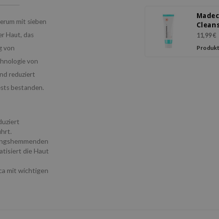
Madec
erum mit sieben
Clean
Foam
er Haut, das
11,99 €
g von
Produkt
hnologie von
und reduziert
ests bestanden.
duziert
hrt.
ndungshemmenden
tisiert die Haut
ca mit wichtigen