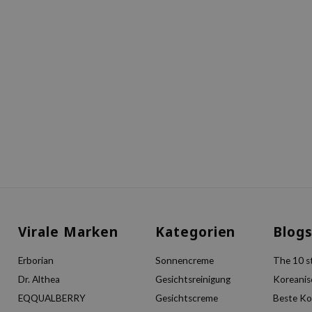
Virale Marken
Kategorien
Blog
Erborian
Sonnencreme
The 10 st
Dr. Althea
Gesichtsreinigung
Koreanis
EQQUALBERRY
Gesichtscreme
Beste Ko