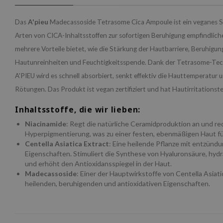
Das
A'pieu
Madecassoside Tetrasome Cica Ampoule ist ein veganes S
Arten von CICA-Inhaltsstoffen zur sofortigen Beruhigung empfindlich
mehrere Vorteile bietet, wie die Stärkung der Hautbarriere, Beruhigun
Hautunreinheiten und Feuchtigkeitsspende. Dank der Tetrasome-Tec
A'PIEU wird es schnell absorbiert, senkt effektiv die Hauttemperatur 
Rötungen. Das Produkt ist vegan zertifiziert und hat Hautirritationst
Inhaltsstoffe, die wir lieben:
Niacinamide
: Regt die natürliche Ceramidproduktion an und re
Hyperpigmentierung, was zu einer festen, ebenmäßigen Haut fü
Centella Asiatica Extract
: Eine heilende Pflanze mit entzü
Eigenschaften. Stimuliert die Synthese von Hyaluronsäure, hydra
und erhöht den Antioxidansspiegel in der Haut.
Madecassoside
: Einer der Hauptwirkstoffe von Centella Asiati
heilenden, beruhigenden und antioxidativen Eigenschaften.