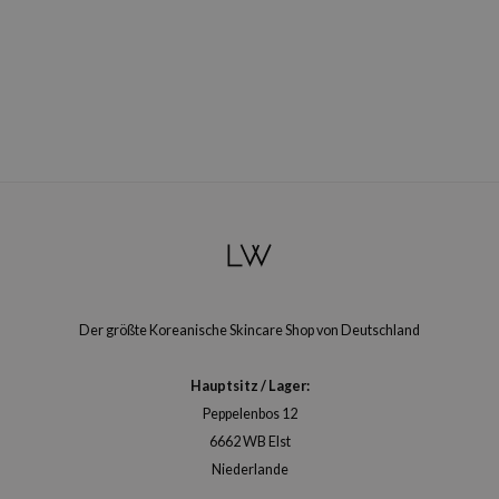
arecipe
neige
CQUEEN
ke P:rem
monde
diheal
dipeel
mebox
ssha
Der größte Koreanische Skincare Shop von Deutschland
zon
onshot
Hauptsitz / Lager:
CIFIC
Peppelenbos 12
ogen
6662 WB Elst
ripera
Niederlande