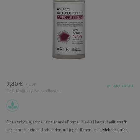
Süßholz
rperpflege
 Lab
Niacinamid
ppenpflege
lflower
Bakuchiol
cessoires
nton
Beta-glucan
ni-Kosmetik
Plain
Centella asiatica
hrungsergänzungsmittel
najour
PDRN
schenksets
 Wishtrend
Azelaic acid
limax
Mandelic Acid
SRX
9,80 €
UVP
*
AUF LAGER
riya
* Inkl. MwSt. zzgl.
Versandkosten
wytree
 Ceuracle
ila Co
Eine kraftvolle, schnell einziehende Formel, die die Haut aufhellt, strafft
zavecca
und nährt, für einen strahlenden und jugendlichen Teint.
Mehr erfahren
bryolisse