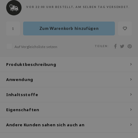
olio
VOR 22:00 UHR BESTELLT, AM SELBEN TAG VERSENDET.
oir
ude House
Zum Warenkorb hinzufügen
ecipe
dia
TEILEN:
Auf Vergleichsliste setzen
 Skin
odal
Produktbeschreibung
nskin
Anwendung
ruharu Wonder
imish
Inhaltsstoffe
ika Holika
Eigenschaften
GGEE
iyoon
Andere Kunden sahen sich auch an
m From