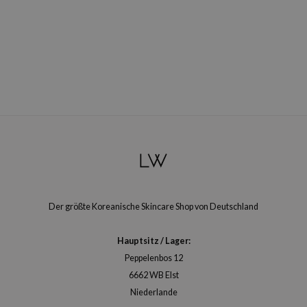
arecipe
neige
CQUEEN
ke P:rem
monde
diheal
dipeel
mebox
ssha
zon
Der größte Koreanische Skincare Shop von Deutschland
onshot
Hauptsitz / Lager:
CIFIC
Peppelenbos 12
ogen
6662 WB Elst
ripera
Niederlande