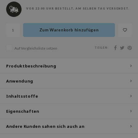
olio
VOR 22:00 UHR BESTELLT, AM SELBEN TAG VERSENDET.
oir
ude House
Zum Warenkorb hinzufügen
ecipe
dia
TEILEN:
Auf Vergleichsliste setzen
 Skin
odal
Produktbeschreibung
nskin
Anwendung
ruharu Wonder
imish
Inhaltsstoffe
ika Holika
GGEE
Eigenschaften
iyoon
Andere Kunden sahen sich auch an
m From