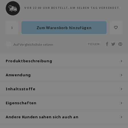
olio
VOR 22:00 UHR BESTELLT, AM SELBEN TAG VERSENDET.
oir
ude House
Zum Warenkorb hinzufügen
ecipe
dia
TEILEN:
Auf Vergleichsliste setzen
 Skin
odal
Produktbeschreibung
nskin
Anwendung
ruharu Wonder
imish
Inhaltsstoffe
ika Holika
GGEE
Eigenschaften
iyoon
Andere Kunden sahen sich auch an
m From