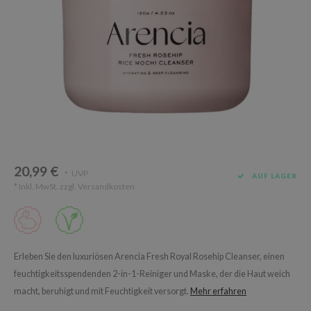
Süßholz
rperpflege
 Lab
Niacinamid
ppenpflege
lflower
Bakuchiol
cessoires
nton
Beta-glucan
ni-Kosmetik
Plain
Centella asiatica
hrungsergänzungsmittel
najour
PDRN
schenksets
 Wishtrend
Azelaic acid
limax
Mandelic Acid
20,99 €
SRX
UVP
*
AUF LAGER
* Inkl. MwSt. zzgl.
Versandkosten
riya
wytree
 Ceuracle
ila Co
Erleben Sie den luxuriösen Arencia Fresh Royal Rosehip Cleanser, einen
feuchtigkeitsspendenden 2-in-1-Reiniger und Maske, der die Haut weich
zavecca
macht, beruhigt und mit Feuchtigkeit versorgt.
Mehr erfahren
bryolisse