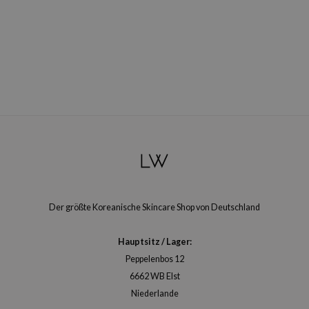
arecipe
neige
CQUEEN
ke P:rem
monde
diheal
dipeel
mebox
ssha
zon
Der größte Koreanische Skincare Shop von Deutschland
onshot
Hauptsitz / Lager:
CIFIC
Peppelenbos 12
ogen
6662 WB Elst
ripera
Niederlande