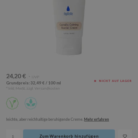
Süßholz
rperpflege
 Lab
Niacinamid
ppenpflege
lflower
Bakuchiol
cessoires
nton
Beta-glucan
ni-Kosmetik
Plain
Centella asiatica
hrungsergänzungsmittel
najour
PDRN
schenksets
 Wishtrend
Azelaic acid
limax
Mandelic Acid
24,20 €
SRX
UVP
*
NICHT AUF LAGER
Grundpreis: 32,49 € / 100 ml
riya
* Inkl. MwSt. zzgl.
Versandkosten
wytree
 Ceuracle
ila Co
leichte, aber reichhaltige beruhigende Creme.
Mehr erfahren
zavecca
bryolisse
Zum Warenkorb hinzufügen