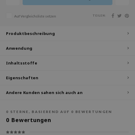
olio
oir
TEILEN:
Auf Vergleichsliste setzen
ude House
ecipe
Produktbeschreibung
dia
Anwendung
 Skin
odal
Inhaltsstoffe
nskin
Eigenschaften
ruharu Wonder
imish
Andere Kunden sahen sich auch an
ika Holika
GGEE
0
STERNE, BASIEREND AUF
0
BEWERTUNGEN
iyoon
0
Bewertungen
m From