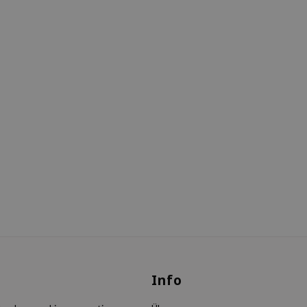
s
Info