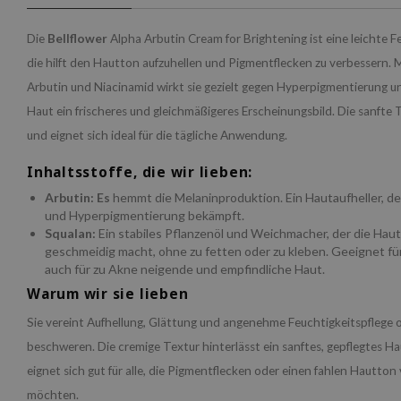
Die
Bellflower
Alpha Arbutin Cream for Brightening ist eine leichte F
die hilft den Hautton aufzuhellen und Pigmentflecken zu verbessern. 
Arbutin und Niacinamid wirkt sie gezielt gegen Hyperpigmentierung un
Haut ein frischeres und gleichmäßigeres Erscheinungsbild. Die sanfte T
und eignet sich ideal für die tägliche Anwendung.
Inhaltsstoffe, die wir lieben:
Arbutin: Es
hemmt die Melaninproduktion. Ein Hautaufheller, de
und Hyperpigmentierung bekämpft.
Squalan:
Ein stabiles Pflanzenöl und Weichmacher, der die Hau
geschmeidig macht, ohne zu fetten oder zu kleben. Geeignet für
auch für zu Akne neigende und empfindliche Haut.
Warum wir sie lieben
Sie vereint Aufhellung, Glättung und angenehme Feuchtigkeitspflege 
beschweren. Die cremige Textur hinterlässt ein sanftes, gepflegtes H
eignet sich gut für alle, die Pigmentflecken oder einen fahlen Hautton
möchten.