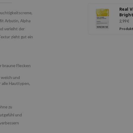
Real 
euchtigkeitscreme,
Brigh
Care 
Mit Arbutin, Alpha
2,99 €
d verleiht der
Produkt
extur zieht gut ein
r braune Flecken
t weich und
 alle Hauttypen,
ohne zu
autgefühl und
 verbessern