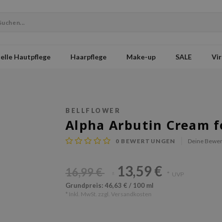
elle Hautpflege
Haarpflege
Make-up
SALE
Vir
BELLFLOWER
Alpha Arbutin Cream f
0
BEWERTUNGEN
Deine Bewer
13,59 €
16,99 €
*
UVP
*
Grundpreis: 46,63 € / 100 ml
* Inkl. MwSt. zzgl.
Versandkosten