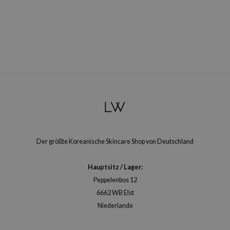
arecipe
neige
CQUEEN
ke P:rem
monde
diheal
dipeel
mebox
ssha
Der größte Koreanische Skincare Shop von Deutschland
zon
Hauptsitz / Lager:
onshot
Peppelenbos 12
CIFIC
6662 WB Elst
ogen
Niederlande
ripera