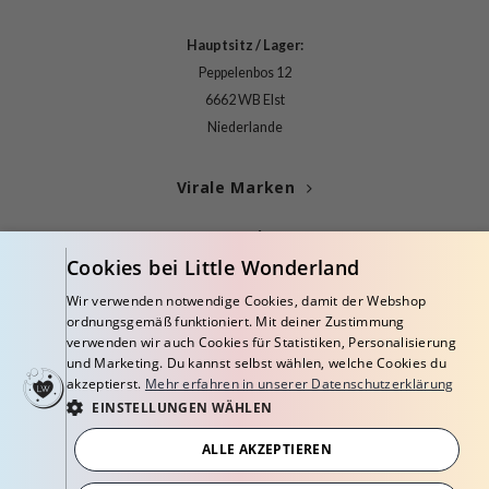
arecipe
Hauptsitz / Lager:
neige
Peppelenbos 12
CQUEEN
6662 WB Elst
ke P:rem
Niederlande
monde
Virale Marken
diheal
dipeel
Kategorien
mebox
Cookies bei Little Wonderland
Blogs
ssha
Wir verwenden notwendige Cookies, damit der Webshop
ordnungsgemäß funktioniert. Mit deiner Zustimmung
zon
Info
verwenden wir auch Cookies für Statistiken, Personalisierung
onshot
und Marketing. Du kannst selbst wählen, welche Cookies du
akzeptierst.
Mehr erfahren in unserer Datenschutzerklärung
CIFIC
EINSTELLUNGEN WÄHLEN
ogen
ALLE AKZEPTIEREN
ripera
© Copyright 2026 Little Wonderland - Korean skincare specialized store in