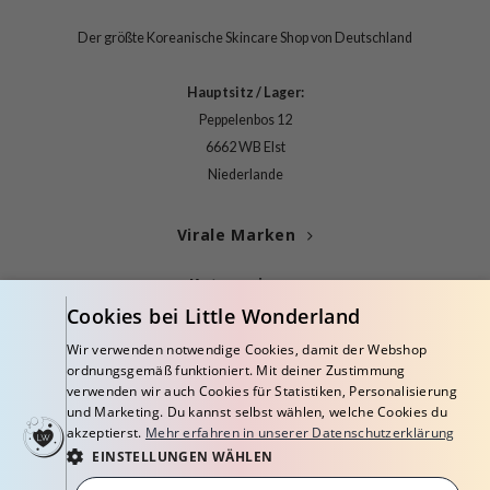
arecipe
Der größte Koreanische Skincare Shop von Deutschland
neige
CQUEEN
Hauptsitz / Lager:
Peppelenbos 12
ke P:rem
6662 WB Elst
monde
Niederlande
diheal
dipeel
Virale Marken
mebox
Kategorien
ssha
Cookies bei Little Wonderland
zon
Blogs
Wir verwenden notwendige Cookies, damit der Webshop
onshot
ordnungsgemäß funktioniert. Mit deiner Zustimmung
Info
verwenden wir auch Cookies für Statistiken, Personalisierung
CIFIC
und Marketing. Du kannst selbst wählen, welche Cookies du
ogen
akzeptierst.
Mehr erfahren in unserer Datenschutzerklärung
EINSTELLUNGEN WÄHLEN
ripera