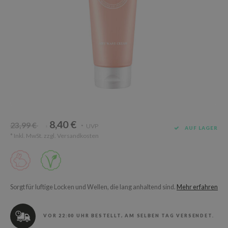
Süßholz
rperpflege
 Lab
Niacinamid
ppenpflege
lflower
Bakuchiol
cessoires
nton
Beta-glucan
ni-Kosmetik
Plain
Centella asiatica
hrungsergänzungsmittel
najour
PDRN
schenksets
 Wishtrend
Azelaic acid
limax
Mandelic Acid
8,40 €
23,99 €
SRX
UVP
*
*
AUF LAGER
* Inkl. MwSt. zzgl.
Versandkosten
riya
wytree
 Ceuracle
Sorgt für luftige Locken und Wellen, die lang anhaltend sind.
Mehr erfahren
ila Co
zavecca
VOR 22:00 UHR BESTELLT, AM SELBEN TAG VERSENDET.
bryolisse