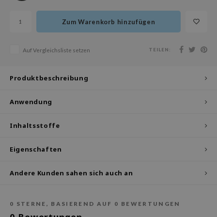
olio
Zum Warenkorb hinzufügen
oir
ude House
TEILEN:
Auf Vergleichsliste setzen
ecipe
dia
Produktbeschreibung
 Skin
odal
Anwendung
nskin
Inhaltsstoffe
ruharu Wonder
imish
Eigenschaften
ika Holika
GGEE
Andere Kunden sahen sich auch an
iyoon
m From
0
STERNE, BASIEREND AUF
0
BEWERTUNGEN