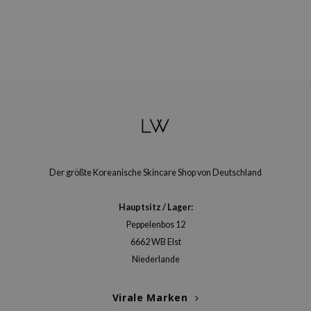
arecipe
neige
CQUEEN
ke P:rem
monde
diheal
dipeel
mebox
Der größte Koreanische Skincare Shop von Deutschland
ssha
zon
Hauptsitz / Lager:
Peppelenbos 12
onshot
6662 WB Elst
CIFIC
Niederlande
ogen
ripera
Virale Marken